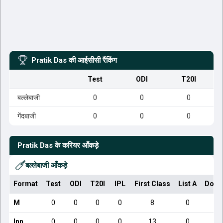
Pratik Das
की आईसीसी रैंकिंग
Test
ODI
T20I
बल्लेबाजी
0
0
0
गेंदबाजी
0
0
0
Pratik Das
के करियर आँकड़े
बल्लेबाजी आँकड़े
Format
Test
ODI
T20I
IPL
First Class
List A
Dome
M
0
0
0
0
8
0
Inn
0
0
0
0
13
0