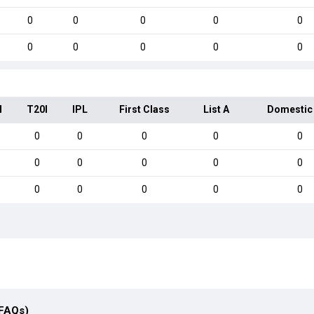
0
0
0
0
0
0
0
0
0
0
I
T20I
IPL
First Class
List A
Domestic
0
0
0
0
0
0
0
0
0
0
0
0
0
0
0
(FAQs)