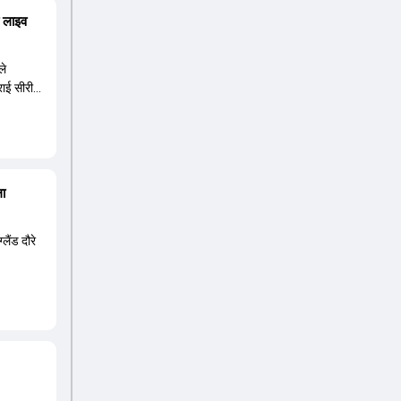
ा लाइव
ले
्राई सीरीज
ला
लैंड दौरे