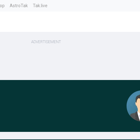
top
AstroTak
Tak.live