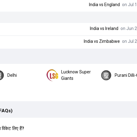
India vs England
on Jul 1
India vs Ireland
on Jun 2
India vs Zimbabwe
on Jul 2
Lucknow Super
Delhi
Purani Dilli-
Giants
(FAQs)
च विकेट लिए हैं?