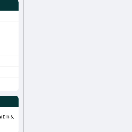
 Dilli-6
,