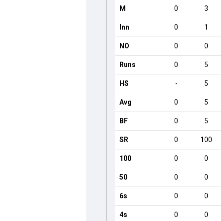
M
0
3
Inn
0
1
NO
0
0
Runs
0
5
HS
-
5
Avg
0
5
BF
0
5
SR
0
100
100
0
0
50
0
0
6s
0
0
4s
0
0