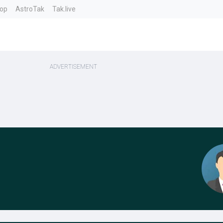
top
AstroTak
Tak.live