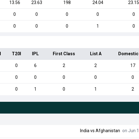
13.56
23.63
198
24.04
23.1
0
0
0
0
0
0
0
0
1
0
I
T20I
IPL
First Class
List A
Domestic
0
6
2
2
17
0
0
0
0
0
0
1
0
1
2
India vs Afghanistan
on Jun 1