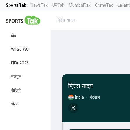
SportsTak
NewsTak
UPTak
MumbaiTak
CrimeTak
Lallan
प्रिंस यादव
होम
WT20 WC
FIFA 2026
शेड्यूल
प्रिंस यादव
वीडियो
India
•
गेंदबाज़
पोल्स