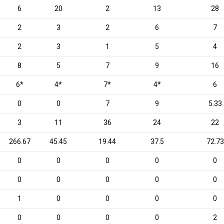
6
20
2
13
28
2
3
2
6
7
2
3
1
5
4
8
5
7
9
16
6*
4*
7*
4*
6
0
0
7
9
5.33
3
11
36
24
22
266.67
45.45
19.44
37.5
72.73
0
0
0
0
0
0
0
0
0
0
1
0
0
0
0
0
0
0
0
2