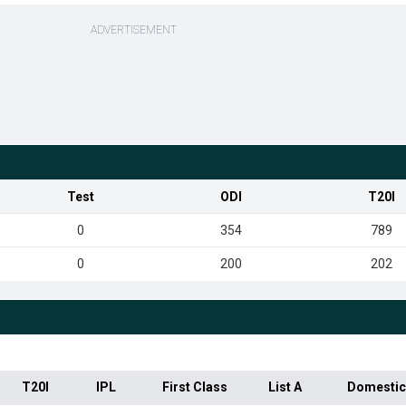
Test
ODI
T20I
0
354
789
0
200
202
T20I
IPL
First Class
List A
Domestic