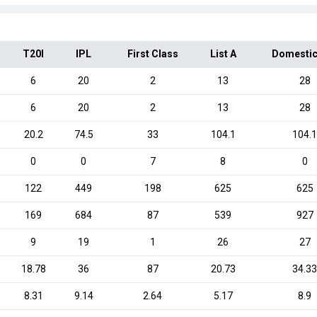
T20I
IPL
First Class
List A
Domestic
6
20
2
13
28
6
20
2
13
28
20.2
74.5
33
104.1
104.
0
0
7
8
0
122
449
198
625
625
169
684
87
539
927
9
19
1
26
27
18.78
36
87
20.73
34.3
8.31
9.14
2.64
5.17
8.9