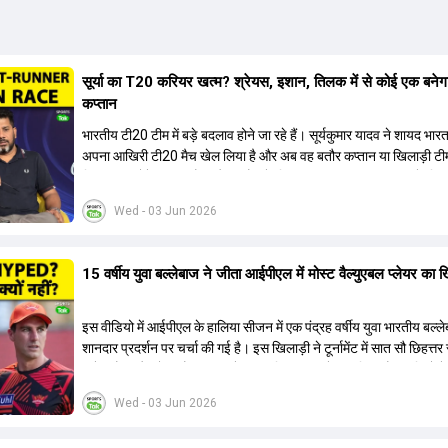
सूर्या का T20 करियर खत्म? श्रेयस, इशान, तिलक में से कोई एक बनेग
कप्तान
भारतीय टी20 टीम में बड़े बदलाव होने जा रहे हैं। सूर्यकुमार यादव ने शायद भार
अपना आखिरी टी20 मैच खेल लिया है और अब वह बतौर कप्तान या खिलाड़ी टी
हिस्सा नहीं होंगे। आयरलैंड और इंग्लैंड के खिलाफ आगामी टी20 सीरीज के लिए
की तलाश जारी है। इस रेस में श्रेयस अय्यर सबसे आगे चल रहे हैं। उनके अल
Wed - 03 Jun 2026
किशन और तिलक वर्मा भी कप्तानी के दावेदार हैं। अक्षर पटेल इस रेस में काफी पीछ
जबकि संजू सैमसन और रजत पाटीदार कप्तानी की दौड़ से बाहर हैं। आगामी सीर
वैभव सूर्यवंशी को तीसरे ओपनर के तौर पर टीम में शामिल किया जाएगा, जबकि अभ
15 वर्षीय युवा बल्लेबाज ने जीता आईपीएल में मोस्ट वैल्युएबल प्लेयर का 
और संजू सैमसन पहली पसंद होंगे। इसके अलावा नीतीश रेड्डी को बतौर ऑलरा
ज्यादा मौके मिलेंगे। अजीत अगरकर की अगुवाई वाली चयन समिति और कोच गौ
आगामी टी20 वर्ल्ड कप और 2028 ओलंपिक के लिए लंबी अवधि का विजन लेक
इस वीडियो में आईपीएल के हालिया सीजन में एक पंद्रह वर्षीय युवा भारतीय बल्ल
हैं।
शानदार प्रदर्शन पर चर्चा की गई है। इस खिलाड़ी ने टूर्नामेंट में सात सौ छिहत्
ऑरेंज कैप और मोस्ट वैल्युएबल प्लेयर का खिताब अपने नाम किया है। वीडियो मे
गया है कि ऑस्ट्रेलियाई टीम के वर्तमान कप्तान और इंग्लैंड टीम के पूर्व कप्तान न
Wed - 03 Jun 2026
खिलाड़ी के खेल की सराहना की है। ऑस्ट्रेलियाई कप्तान के अनुसार, शुरुआत मे
इस खिलाड़ी के प्रदर्शन पर संदेह था, लेकिन अब उसने खुद को एक बेहतरीन बल