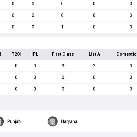
0
0
0
0
0
0
0
0
0
0
0
0
1
0
0
I
T20I
IPL
First Class
List A
Domestic
0
0
3
2
0
0
0
0
0
0
0
0
0
0
0
Punjab
Haryana