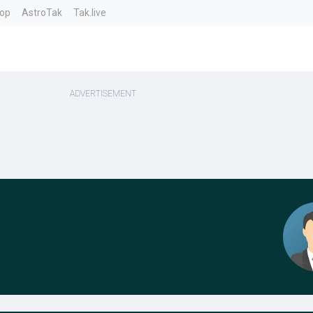
top
AstroTak
Tak.live