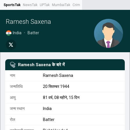
SportsTak
NewsTak
UPTak
MumbaiTak
CrimeTak
Lallantop
AstroTak
Tak.
Ramesh Saxena
India
•
Batter
Ramesh Saxena
के बारे में
नाम
Ramesh Saxena
जन्मतिथि
20 सितम्बर 1944
आयु
81 वर्ष, 08 महीने, 15 दिन
जन्म स्थान
India
रोल
Batter