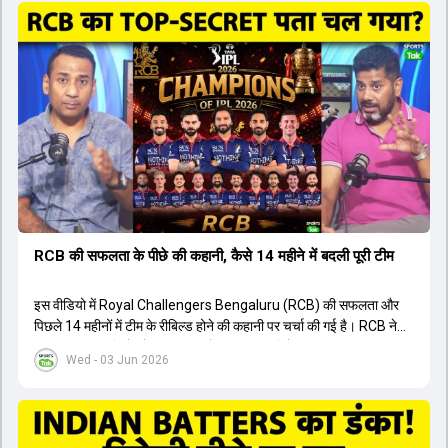
ऑस्ट्रेलियाई कप्तान के अनुसार, शुरुआत में लोगों को इस खिलाड़ी के प्रदर्शन पर
संदेह था, लेकिन अब उसने खुद को एक बेहतरीन बल्लेबाज साबित कर दिया है जो
गेंद को बाउंड्री के काफी पार मारने की क्षमता रखता है। वहीं, इंग्लैंड के पूर्व कप्तान
ने कहा कि टूर्नामेंट जीतने वाली टीम के अलावा इस सीजन की सबसे बड़ी बात इस
युवा खिलाड़ी का प्रदर्शन रहा है, जिसे देखने के लिए स्टेडियम में भारी भीड़ उमड़ती
थी। शानदार प्रदर्शन के बाद इस युवा खिलाड़ी को श्रीलंका में होने वाली
त्रिकोणीय सीरीज के लिए इंडिया ए टीम में भी शामिल कर लिया गया है।
RCB की सफलता के पीछे की कहानी, कैसे 14 महीने में बदली पूरी टीम
इस वीडियो में Royal Challengers Bengaluru (RCB) की सफलता और
पिछले 14 महीनों में टीम के रीबिल्ड होने की कहानी पर चर्चा की गई है। RCB ने
अपनी पुरानी गलतियों को स्वीकार करते हुए एक नया रिसेट बटन दबाया। टीम
Wed - 03 Jun 2026
मैनेजमेंट में Mo Bobat, Andy Flower, Dinesh Karthik और एनालिस्ट
Freddie Wilde ने मिलकर ऑक्शन की बेहतरीन रणनीति बनाई। इसी रणनीति
के तहत Bhuvneshwar Kumar, Krunal Pandya और Rasikh Salam
जैसे भारतीय खिलाड़ियों को टीम में शामिल किया गया, जिन्होंने शानदार प्रदर्शन