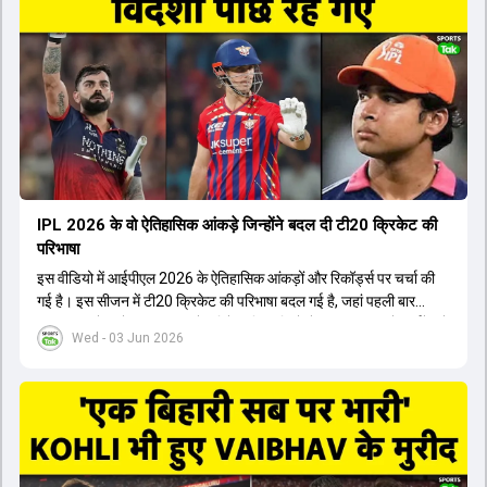
किया। इसके अलावा, Virat Kohli की भूमिका में भी बदलाव देखा गया, जहां वह
अब टीम के युवा खिलाड़ियों के साथ ज्यादा जुड़े हुए नजर आते हैं। कप्तान Rajat
Patidar के नेतृत्व में टीम का कम्युनिकेशन बहुत स्पष्ट रहा है। एनालिस्ट से लेकर
मैनेजमेंट तक, सभी एक ही पेज पर रहते हैं, जिससे मैदान पर कोई कंफ्यूजन नहीं
होता। यही कारण है कि RCB ने लगातार सफलता हासिल की है।
IPL 2026 के वो ऐतिहासिक आंकड़े जिन्होंने बदल दी टी20 क्रिकेट की
परिभाषा
इस वीडियो में आईपीएल 2026 के ऐतिहासिक आंकड़ों और रिकॉर्ड्स पर चर्चा की
गई है। इस सीजन में टी20 क्रिकेट की परिभाषा बदल गई है, जहां पहली बार
भारतीय बल्लेबाजों का स्ट्राइक रेट विदेशी खिलाड़ियों से ज्यादा रहा। पूरे टूर्नामेंट में
Wed - 03 Jun 2026
1426 छक्के लगे और 65 बार टीमों ने 200 से ज्यादा का स्कोर बनाया, जो एक
नया रिकॉर्ड है। एक युवा बल्लेबाज ने सबसे ज्यादा रन, छक्के और बेहतरीन
स्ट्राइक रेट के साथ मोस्ट वैल्युएबल प्लेयर का खिताब जीता। इसके अलावा पंजाब
और बेंगलुरु के प्रदर्शन के साथ-साथ लक्ष्य का पीछा करने वाली टीमों की सफलता
के आंकड़ों का भी विश्लेषण किया गया है।