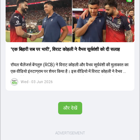
'एक बिहारी सब पर भारी', विराट कोहली ने वैभव सूर्यवंशी को दी सलाह
रॉयल चैलेंजर्स बेंगलुरु (RCB) ने विराट कोहली और वैभव सूर्यवंशी की मुलाकात का
एक वीडियो इंस्टाग्राम पर शेयर किया है। इस वीडियो में विराट कोहली ने वैभव को
सलाह देते हुए कहा, 'एक बिहारी सब पर भारी। बस गेम खत्म।' कोहली ने उन्हें खुद
Wed - 03 Jun 2026
पर विश्वास रखने और नकारात्मक बातों पर ध्यान न देने की सलाह दी। आईपीएल
2026 में वैभव सूर्यवंशी ने 14 मैचों में 776 रन बनाकर ऑरेंज कैप और मोस्ट
वैल्यूएबल प्लेयर का खिताब जीता। अब वैभव इंडिया ए के लिए श्रीलंका में ट्राई
सीरीज खेलेंगे। वहीं, विराट कोहली लंदन रवाना हो गए हैं और अगली वनडे सीरीज में
और देखें
नजर आएंगे।