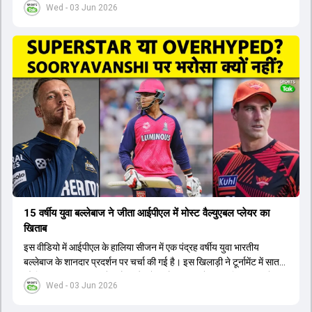
Wed - 03 Jun 2026
लिए नए कप्तान की तलाश जारी है। इस रेस में श्रेयस अय्यर सबसे आगे चल रहे
हैं। उनके अलावा ईशान किशन और तिलक वर्मा भी कप्तानी के दावेदार हैं। अक्षर
पटेल इस रेस में काफी पीछे हैं, जबकि संजू सैमसन और रजत पाटीदार कप्तानी की
दौड़ से बाहर हैं। आगामी सीरीज के लिए वैभव सूर्यवंशी को तीसरे ओपनर के तौर पर
टीम में शामिल किया जाएगा, जबकि अभिषेक शर्मा और संजू सैमसन पहली पसंद
होंगे। इसके अलावा नीतीश रेड्डी को बतौर ऑलराउंडर ज्यादा मौके मिलेंगे। अजीत
अगरकर की अगुवाई वाली चयन समिति और कोच गौतम गंभीर आगामी टी20 वर्ल्ड
कप और 2028 ओलंपिक के लिए लंबी अवधि का विजन लेकर चल रहे हैं।
15 वर्षीय युवा बल्लेबाज ने जीता आईपीएल में मोस्ट वैल्युएबल प्लेयर का
खिताब
इस वीडियो में आईपीएल के हालिया सीजन में एक पंद्रह वर्षीय युवा भारतीय
बल्लेबाज के शानदार प्रदर्शन पर चर्चा की गई है। इस खिलाड़ी ने टूर्नामेंट में सात
सौ छिहत्तर रन बनाकर ऑरेंज कैप और मोस्ट वैल्युएबल प्लेयर का खिताब अपने नाम
Wed - 03 Jun 2026
किया है। वीडियो में बताया गया है कि ऑस्ट्रेलियाई टीम के वर्तमान कप्तान और
इंग्लैंड टीम के पूर्व कप्तान ने इस युवा खिलाड़ी के खेल की सराहना की है।