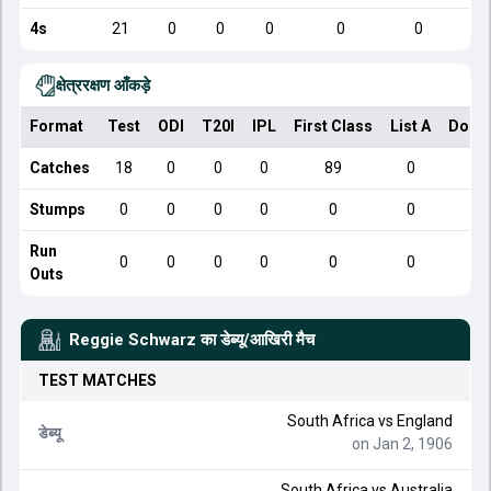
4s
21
0
0
0
0
0
क्षेत्ररक्षण आँकड़े
Format
Test
ODI
T20I
IPL
First Class
List A
Dome
Catches
18
0
0
0
89
0
Stumps
0
0
0
0
0
0
Run
0
0
0
0
0
0
Outs
Reggie Schwarz
का डेब्यू/आखिरी मैच
TEST
MATCHES
South Africa
vs
England
डेब्यू
on Jan 2, 1906
South Africa
vs
Australia