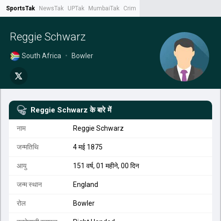
SportsTak
NewsTak
UPTak
MumbaiTak
CrimeTak
Lallantop
AstroTak
Tak.
Reggie Schwarz
South Africa
•
Bowler
Reggie Schwarz
के बारे में
नाम
Reggie Schwarz
जन्मतिथि
4 मई 1875
आयु
151 वर्ष, 01 महीने, 00 दिन
जन्म स्थान
England
रोल
Bowler