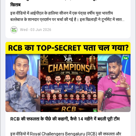
खिताब
इस वीडियो में आईपीएल के हालिया सीजन में एक पंद्रह वर्षीय युवा भारतीय
बल्लेबाज के शानदार प्रदर्शन पर चर्चा की गई है। इस खिलाड़ी ने टूर्नामेंट में सात
सौ छिहत्तर रन बनाकर ऑरेंज कैप और मोस्ट वैल्युएबल प्लेयर का खिताब अपने नाम
Wed - 03 Jun 2026
किया है। वीडियो में बताया गया है कि ऑस्ट्रेलियाई टीम के वर्तमान कप्तान और
इंग्लैंड टीम के पूर्व कप्तान ने इस युवा खिलाड़ी के खेल की सराहना की है।
ऑस्ट्रेलियाई कप्तान के अनुसार, शुरुआत में लोगों को इस खिलाड़ी के प्रदर्शन पर
संदेह था, लेकिन अब उसने खुद को एक बेहतरीन बल्लेबाज साबित कर दिया है जो
गेंद को बाउंड्री के काफी पार मारने की क्षमता रखता है। वहीं, इंग्लैंड के पूर्व कप्तान
ने कहा कि टूर्नामेंट जीतने वाली टीम के अलावा इस सीजन की सबसे बड़ी बात इस
युवा खिलाड़ी का प्रदर्शन रहा है, जिसे देखने के लिए स्टेडियम में भारी भीड़ उमड़ती
थी। शानदार प्रदर्शन के बाद इस युवा खिलाड़ी को श्रीलंका में होने वाली
त्रिकोणीय सीरीज के लिए इंडिया ए टीम में भी शामिल कर लिया गया है।
RCB की सफलता के पीछे की कहानी, कैसे 14 महीने में बदली पूरी टीम
इस वीडियो में Royal Challengers Bengaluru (RCB) की सफलता और