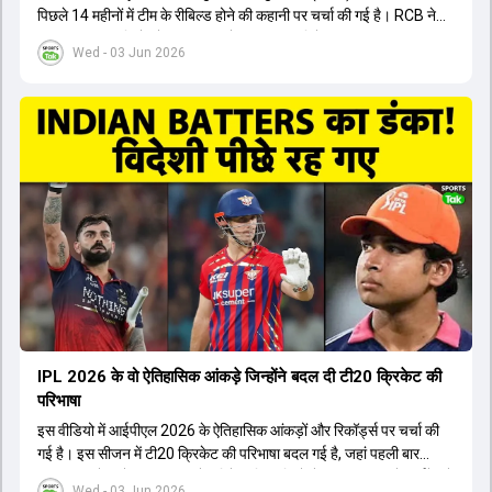
पिछले 14 महीनों में टीम के रीबिल्ड होने की कहानी पर चर्चा की गई है। RCB ने
अपनी पुरानी गलतियों को स्वीकार करते हुए एक नया रिसेट बटन दबाया। टीम
Wed - 03 Jun 2026
मैनेजमेंट में Mo Bobat, Andy Flower, Dinesh Karthik और एनालिस्ट
Freddie Wilde ने मिलकर ऑक्शन की बेहतरीन रणनीति बनाई। इसी रणनीति
के तहत Bhuvneshwar Kumar, Krunal Pandya और Rasikh Salam
जैसे भारतीय खिलाड़ियों को टीम में शामिल किया गया, जिन्होंने शानदार प्रदर्शन
किया। इसके अलावा, Virat Kohli की भूमिका में भी बदलाव देखा गया, जहां वह
अब टीम के युवा खिलाड़ियों के साथ ज्यादा जुड़े हुए नजर आते हैं। कप्तान Rajat
Patidar के नेतृत्व में टीम का कम्युनिकेशन बहुत स्पष्ट रहा है। एनालिस्ट से लेकर
मैनेजमेंट तक, सभी एक ही पेज पर रहते हैं, जिससे मैदान पर कोई कंफ्यूजन नहीं
होता। यही कारण है कि RCB ने लगातार सफलता हासिल की है।
IPL 2026 के वो ऐतिहासिक आंकड़े जिन्होंने बदल दी टी20 क्रिकेट की
परिभाषा
इस वीडियो में आईपीएल 2026 के ऐतिहासिक आंकड़ों और रिकॉर्ड्स पर चर्चा की
गई है। इस सीजन में टी20 क्रिकेट की परिभाषा बदल गई है, जहां पहली बार
भारतीय बल्लेबाजों का स्ट्राइक रेट विदेशी खिलाड़ियों से ज्यादा रहा। पूरे टूर्नामेंट में
Wed - 03 Jun 2026