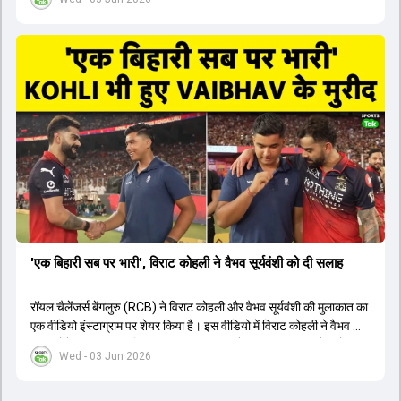
1426 छक्के लगे और 65 बार टीमों ने 200 से ज्यादा का स्कोर बनाया, जो एक
नया रिकॉर्ड है। एक युवा बल्लेबाज ने सबसे ज्यादा रन, छक्के और बेहतरीन
स्ट्राइक रेट के साथ मोस्ट वैल्युएबल प्लेयर का खिताब जीता। इसके अलावा पंजाब
और बेंगलुरु के प्रदर्शन के साथ-साथ लक्ष्य का पीछा करने वाली टीमों की सफलता
के आंकड़ों का भी विश्लेषण किया गया है।
'एक बिहारी सब पर भारी', विराट कोहली ने वैभव सूर्यवंशी को दी सलाह
रॉयल चैलेंजर्स बेंगलुरु (RCB) ने विराट कोहली और वैभव सूर्यवंशी की मुलाकात का
एक वीडियो इंस्टाग्राम पर शेयर किया है। इस वीडियो में विराट कोहली ने वैभव को
सलाह देते हुए कहा, 'एक बिहारी सब पर भारी। बस गेम खत्म।' कोहली ने उन्हें खुद
Wed - 03 Jun 2026
पर विश्वास रखने और नकारात्मक बातों पर ध्यान न देने की सलाह दी। आईपीएल
2026 में वैभव सूर्यवंशी ने 14 मैचों में 776 रन बनाकर ऑरेंज कैप और मोस्ट
वैल्यूएबल प्लेयर का खिताब जीता। अब वैभव इंडिया ए के लिए श्रीलंका में ट्राई