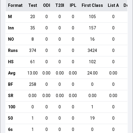
Format
Test
ODI
T20I
IPL
First Class
List A
Dome
M
20
0
0
0
105
0
Inn
35
0
0
0
157
0
NO
8
0
0
0
16
0
Runs
374
0
0
0
3424
0
HS
61
0
0
0
102
0
Avg
13.00
0.00
0.00
0.00
24.00
0.00
BF
258
0
0
0
0
0
SR
0.00
0.00
0.00
0.00
0.00
0.00
100
0
0
0
0
1
0
50
1
0
0
0
19
0
6s
1
0
0
0
0
0