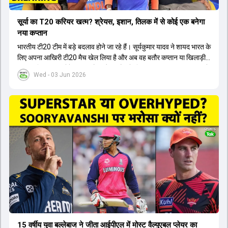
सूर्या का T20 करियर खत्म? श्रेयस, इशान, तिलक में से कोई एक बनेगा
नया कप्तान
भारतीय टी20 टीम में बड़े बदलाव होने जा रहे हैं। सूर्यकुमार यादव ने शायद भारत के
लिए अपना आखिरी टी20 मैच खेल लिया है और अब वह बतौर कप्तान या खिलाड़ी
टीम का हिस्सा नहीं होंगे। आयरलैंड और इंग्लैंड के खिलाफ आगामी टी20 सीरीज के
Wed - 03 Jun 2026
लिए नए कप्तान की तलाश जारी है। इस रेस में श्रेयस अय्यर सबसे आगे चल रहे
हैं। उनके अलावा ईशान किशन और तिलक वर्मा भी कप्तानी के दावेदार हैं। अक्षर
पटेल इस रेस में काफी पीछे हैं, जबकि संजू सैमसन और रजत पाटीदार कप्तानी की
दौड़ से बाहर हैं। आगामी सीरीज के लिए वैभव सूर्यवंशी को तीसरे ओपनर के तौर पर
टीम में शामिल किया जाएगा, जबकि अभिषेक शर्मा और संजू सैमसन पहली पसंद
होंगे। इसके अलावा नीतीश रेड्डी को बतौर ऑलराउंडर ज्यादा मौके मिलेंगे। अजीत
अगरकर की अगुवाई वाली चयन समिति और कोच गौतम गंभीर आगामी टी20 वर्ल्ड
कप और 2028 ओलंपिक के लिए लंबी अवधि का विजन लेकर चल रहे हैं।
15 वर्षीय युवा बल्लेबाज ने जीता आईपीएल में मोस्ट वैल्युएबल प्लेयर का