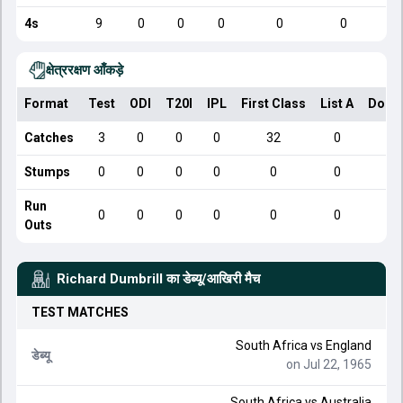
4s
9
0
0
0
0
0
क्षेत्ररक्षण आँकड़े
Format
Test
ODI
T20I
IPL
First Class
List A
Dome
Catches
3
0
0
0
32
0
Stumps
0
0
0
0
0
0
Run
0
0
0
0
0
0
Outs
Richard Dumbrill
का डेब्यू/आखिरी मैच
TEST
MATCHES
South Africa
vs
England
डेब्यू
on Jul 22, 1965
South Africa
vs
Australia