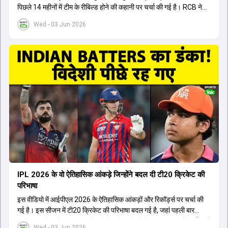
पिछले 14 महीनों में टीम के रीबिल्ड होने की कहानी पर चर्चा की गई है। RCB ने
अपनी पुरानी गलतियों को स्वीकार करते हुए एक नया रिसेट बटन दबाया। टीम
Wed - 03 Jun 2026
मैनेजमेंट में Mo Bobat, Andy Flower, Dinesh Karthik और एनालिस्ट
Freddie Wilde ने मिलकर ऑक्शन की बेहतरीन रणनीति बनाई। इसी रणनीति
के तहत Bhuvneshwar Kumar, Krunal Pandya और Rasikh Salam
जैसे भारतीय खिलाड़ियों को टीम में शामिल किया गया, जिन्होंने शानदार प्रदर्शन
किया। इसके अलावा, Virat Kohli की भूमिका में भी बदलाव देखा गया, जहां वह
अब टीम के युवा खिलाड़ियों के साथ ज्यादा जुड़े हुए नजर आते हैं। कप्तान Rajat
Patidar के नेतृत्व में टीम का कम्युनिकेशन बहुत स्पष्ट रहा है। एनालिस्ट से लेकर
मैनेजमेंट तक, सभी एक ही पेज पर रहते हैं, जिससे मैदान पर कोई कंफ्यूजन नहीं
होता। यही कारण है कि RCB ने लगातार सफलता हासिल की है।
IPL 2026 के वो ऐतिहासिक आंकड़े जिन्होंने बदल दी टी20 क्रिकेट की
परिभाषा
इस वीडियो में आईपीएल 2026 के ऐतिहासिक आंकड़ों और रिकॉर्ड्स पर चर्चा की
गई है। इस सीजन में टी20 क्रिकेट की परिभाषा बदल गई है, जहां पहली बार
भारतीय बल्लेबाजों का स्ट्राइक रेट विदेशी खिलाड़ियों से ज्यादा रहा। पूरे टूर्नामेंट में
Wed - 03 Jun 2026