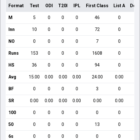
Format
Test
ODI
T20I
IPL
First Class
List A
Dome
M
5
0
0
0
46
0
Inn
10
0
0
0
72
0
NO
0
0
0
0
7
0
Runs
153
0
0
0
1608
0
HS
36
0
0
0
94
0
Avg
15.00
0.00
0.00
0.00
24.00
0.00
BF
0
0
0
0
3
0
SR
0.00
0.00
0.00
0.00
0.00
0.00
100
0
0
0
0
0
0
50
0
0
0
0
13
0
6s
0
0
0
0
0
0