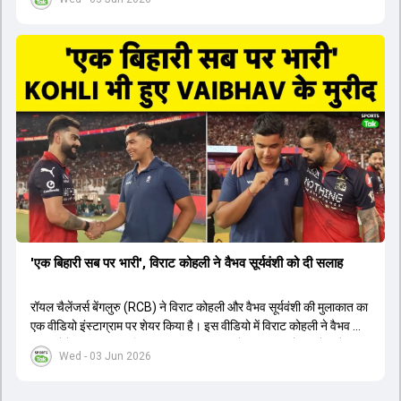
1426 छक्के लगे और 65 बार टीमों ने 200 से ज्यादा का स्कोर बनाया, जो एक
नया रिकॉर्ड है। एक युवा बल्लेबाज ने सबसे ज्यादा रन, छक्के और बेहतरीन
स्ट्राइक रेट के साथ मोस्ट वैल्युएबल प्लेयर का खिताब जीता। इसके अलावा पंजाब
और बेंगलुरु के प्रदर्शन के साथ-साथ लक्ष्य का पीछा करने वाली टीमों की सफलता
के आंकड़ों का भी विश्लेषण किया गया है।
'एक बिहारी सब पर भारी', विराट कोहली ने वैभव सूर्यवंशी को दी सलाह
रॉयल चैलेंजर्स बेंगलुरु (RCB) ने विराट कोहली और वैभव सूर्यवंशी की मुलाकात का
एक वीडियो इंस्टाग्राम पर शेयर किया है। इस वीडियो में विराट कोहली ने वैभव को
सलाह देते हुए कहा, 'एक बिहारी सब पर भारी। बस गेम खत्म।' कोहली ने उन्हें खुद
Wed - 03 Jun 2026
पर विश्वास रखने और नकारात्मक बातों पर ध्यान न देने की सलाह दी। आईपीएल
2026 में वैभव सूर्यवंशी ने 14 मैचों में 776 रन बनाकर ऑरेंज कैप और मोस्ट
वैल्यूएबल प्लेयर का खिताब जीता। अब वैभव इंडिया ए के लिए श्रीलंका में ट्राई