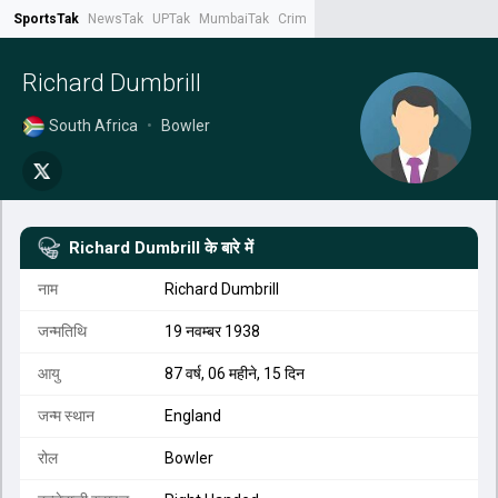
SportsTak
NewsTak
UPTak
MumbaiTak
CrimeTak
Lallantop
AstroTak
Tak.
Richard Dumbrill
South Africa
•
Bowler
Richard Dumbrill
के बारे में
नाम
Richard Dumbrill
जन्मतिथि
19 नवम्बर 1938
आयु
87 वर्ष, 06 महीने, 15 दिन
जन्म स्थान
England
रोल
Bowler