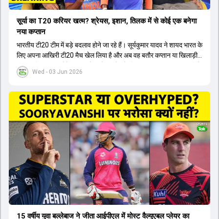
सूर्या का T20 करियर खत्म? श्रेयस, इशान, तिलक में से कोई एक बनेगा
नया कप्तान
भारतीय टी20 टीम में बड़े बदलाव होने जा रहे हैं। सूर्यकुमार यादव ने शायद भारत के
लिए अपना आखिरी टी20 मैच खेल लिया है और अब वह बतौर कप्तान या खिलाड़ी
टीम का हिस्सा नहीं होंगे। आयरलैंड और इंग्लैंड के खिलाफ आगामी टी20 सीरीज के
Wed - 03 Jun 2026
लिए नए कप्तान की तलाश जारी है। इस रेस में श्रेयस अय्यर सबसे आगे चल रहे
हैं। उनके अलावा ईशान किशन और तिलक वर्मा भी कप्तानी के दावेदार हैं। अक्षर
पटेल इस रेस में काफी पीछे हैं, जबकि संजू सैमसन और रजत पाटीदार कप्तानी की
दौड़ से बाहर हैं। आगामी सीरीज के लिए वैभव सूर्यवंशी को तीसरे ओपनर के तौर पर
टीम में शामिल किया जाएगा, जबकि अभिषेक शर्मा और संजू सैमसन पहली पसंद
होंगे। इसके अलावा नीतीश रेड्डी को बतौर ऑलराउंडर ज्यादा मौके मिलेंगे। अजीत
अगरकर की अगुवाई वाली चयन समिति और कोच गौतम गंभीर आगामी टी20 वर्ल्ड
कप और 2028 ओलंपिक के लिए लंबी अवधि का विजन लेकर चल रहे हैं।
15 वर्षीय युवा बल्लेबाज ने जीता आईपीएल में मोस्ट वैल्युएबल प्लेयर का