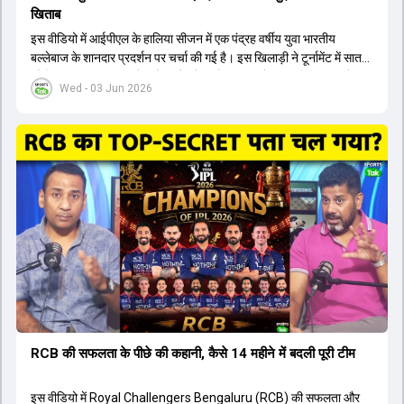
खिताब
इस वीडियो में आईपीएल के हालिया सीजन में एक पंद्रह वर्षीय युवा भारतीय
बल्लेबाज के शानदार प्रदर्शन पर चर्चा की गई है। इस खिलाड़ी ने टूर्नामेंट में सात
सौ छिहत्तर रन बनाकर ऑरेंज कैप और मोस्ट वैल्युएबल प्लेयर का खिताब अपने नाम
Wed - 03 Jun 2026
किया है। वीडियो में बताया गया है कि ऑस्ट्रेलियाई टीम के वर्तमान कप्तान और
इंग्लैंड टीम के पूर्व कप्तान ने इस युवा खिलाड़ी के खेल की सराहना की है।
ऑस्ट्रेलियाई कप्तान के अनुसार, शुरुआत में लोगों को इस खिलाड़ी के प्रदर्शन पर
संदेह था, लेकिन अब उसने खुद को एक बेहतरीन बल्लेबाज साबित कर दिया है जो
गेंद को बाउंड्री के काफी पार मारने की क्षमता रखता है। वहीं, इंग्लैंड के पूर्व कप्तान
ने कहा कि टूर्नामेंट जीतने वाली टीम के अलावा इस सीजन की सबसे बड़ी बात इस
युवा खिलाड़ी का प्रदर्शन रहा है, जिसे देखने के लिए स्टेडियम में भारी भीड़ उमड़ती
थी। शानदार प्रदर्शन के बाद इस युवा खिलाड़ी को श्रीलंका में होने वाली
त्रिकोणीय सीरीज के लिए इंडिया ए टीम में भी शामिल कर लिया गया है।
RCB की सफलता के पीछे की कहानी, कैसे 14 महीने में बदली पूरी टीम
इस वीडियो में Royal Challengers Bengaluru (RCB) की सफलता और