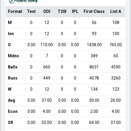
गेंदबाजी आँकड़े
Format
Test
ODI
T20I
IPL
First Class
List A
D
M
0
12
0
0
56
108
Inn
0
12
0
0
93
100
O
0.00
110.00
0.00
0.00
1438.00
765.00
Mdns
0
7
0
0
349
60
Balls
0
660
0
0
8631
4590
Runs
0
449
0
0
4078
3260
W
0
12
0
0
134
123
Avg
0.00
37.00
0.00
0.00
30.00
26.00
Econ
0.00
4.00
0.00
0.00
2.00
4.00
SR
0.00
55.00
0.00
0.00
64.00
37.00