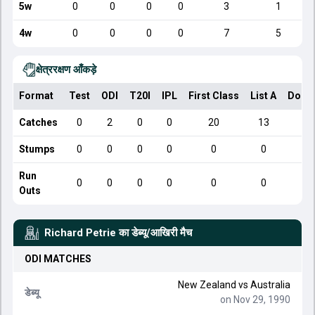
5w
0
0
0
0
3
1
4w
0
0
0
0
7
5
क्षेत्ररक्षण आँकड़े
Format
Test
ODI
T20I
IPL
First Class
List A
Dome
Catches
0
2
0
0
20
13
Stumps
0
0
0
0
0
0
Run
0
0
0
0
0
0
Outs
Richard Petrie
का डेब्यू/आखिरी मैच
ODI
MATCHES
New Zealand
vs
Australia
डेब्यू
on Nov 29, 1990