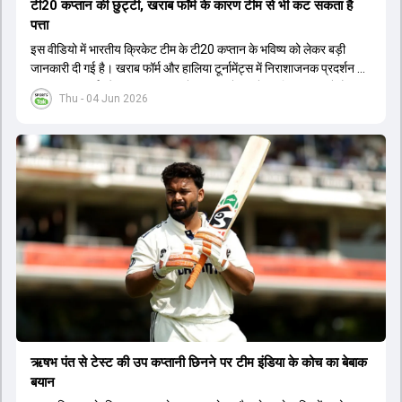
टी20 कप्तान की छुट्टी, खराब फॉर्म के कारण टीम से भी कट सकता है
पत्ता
इस वीडियो में भारतीय क्रिकेट टीम के टी20 कप्तान के भविष्य को लेकर बड़ी
जानकारी दी गई है। खराब फॉर्म और हालिया टूर्नामेंट्स में निराशाजनक प्रदर्शन के
कारण चयनकर्ता और टीम प्रबंधन उन्हें कप्तानी से हटाने पर विचार कर रहे हैं।
Thu - 04 Jun 2026
मुख्य कोच और चयन समिति के बीच हुई चर्चा के बाद यह फैसला लिया जा सकता है
कि टीम अब एक नए लीडर के साथ आगे बढ़ेगी। रिपोर्ट्स के अनुसार, मौजूदा कप्तान
को न सिर्फ उनके पद से हटाया जाएगा बल्कि उन्हें टीम से भी बाहर किया जा सकता
है। आगामी सीरीज और भविष्य के बड़े टूर्नामेंट्स को ध्यान में रखते हुए चयनकर्ता
एक नई शुरुआत करना चाहते हैं। इससे पहले भी खराब फॉर्म के कारण कई दिग्गज
खिलाड़ियों को कप्तानी और टीम से हाथ धोना पड़ा था। अब नए कप्तान के लिए एक
अन्य स्टार बल्लेबाज का नाम सबसे आगे चल रहा है, जिसे जल्द ही जिम्मेदारी सौंपी
जा सकती है।
ऋषभ पंत से टेस्ट की उप कप्तानी छिनने पर टीम इंडिया के कोच का बेबाक
बयान