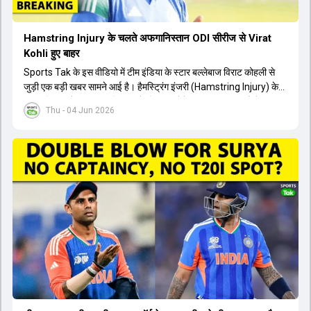
Hamstring Injury के चलते अफगानिस्तान ODI सीरीज से Virat
Kohli हुए बाहर
Sports Tak के इस वीडियो में टीम इंडिया के स्टार बल्लेबाज विराट कोहली से
जुड़ी एक बड़ी खबर सामने आई है। हैमस्ट्रिंग इंजरी (Hamstring Injury) के
कारण विराट कोहली अफगानिस्तान के खिलाफ होने वाली आगामी तीन मैचों की
Thu - 04 Jun 2026
वनडे सीरीज से बाहर हो गए हैं। भारत और अफगानिस्तान के बीच इस वनडे सीरीज
की शुरुआत 13 जून से एचपीसीए स्टेडियम (HPCA Stadium) में होनी थी।
इसके बाद सीरीज के बाकी दो मुकाबले 17 और 20 जून को खेले जाने थे। हाल ही में
खत्म हुए आईपीएल में शानदार प्रदर्शन करने वाले विराट कोहली का इस सीरीज से
बाहर होना भारतीय फैंस के लिए एक बहुत बड़ा झटका है। यह वनडे सीरीज 2027
में होने वाले वर्ल्ड कप की तैयारियों के लिहाज से भी काफी अहम मानी जा रही थी।
फिलहाल यह स्पष्ट नहीं है कि विराट कोहली को इस हैमस्ट्रिंग इंजरी से पूरी तरह से
उबरने में कितना समय लगेगा और उनकी जगह टीम में किस खिलाड़ी को शामिल
किया जाएगा।