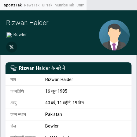
SportsTak
NewsTak
UPTak
MumbaiTak
CrimeTak
Lallantop
AstroTak
Tak.
Rizwan Haider
Bowler
Rizwan Haider
के बारे में
नाम
Rizwan Haider
जन्मतिथि
16 जून 1985
आयु
40 वर्ष, 11 महीने, 19 दिन
जन्म स्थान
Pakistan
रोल
Bowler