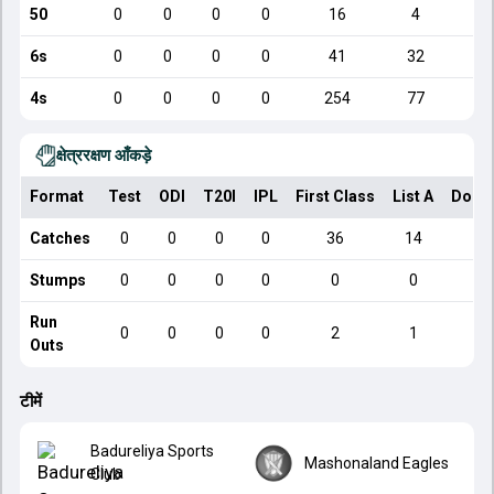
50
0
0
0
0
16
4
6s
0
0
0
0
41
32
4s
0
0
0
0
254
77
क्षेत्ररक्षण आँकड़े
Format
Test
ODI
T20I
IPL
First Class
List A
Dome
Catches
0
0
0
0
36
14
Stumps
0
0
0
0
0
0
Run
0
0
0
0
2
1
Outs
टीमें
Badureliya Sports
Mashonaland Eagles
Club