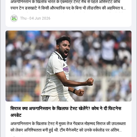
अफगानिस्तान के खिलाफ भारत के एकमात्र टेस्ट मैच से पहले असिस्टेंट कोच
रयान टेन डसखाटे ने किसी औपचारिक पद के बिना भी लीडरशिप की अहमियत पर
जोर दिया और कहा कि पंत का ध्यान खेल की स्थिति के आधार पर सही फैसले लेने
Thu - 04 Jun 2026
पर होना चाहिए.
सिराज क्या अफगान‍िस्तान के ख‍िलाफ टेस्ट खेलेंगे? कोच ने दी फिटनेस
अपडेट
अफगान‍िस्तान के ख‍िलाफ टेस्ट में मुख्य तेज गेंदबाज मोहम्मद सिराज की उपलब्धता
को लेकर अनिश्चितता बनी हुई थी. टीम मैनेजमेंट को उनके वर्कलोड पर अंतिम
फैसला लेना था.