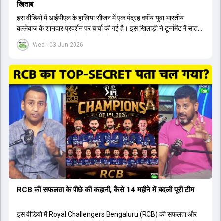
खिताब
इस वीडियो में आईपीएल के हालिया सीजन में एक पंद्रह वर्षीय युवा भारतीय
बल्लेबाज के शानदार प्रदर्शन पर चर्चा की गई है। इस खिलाड़ी ने टूर्नामेंट में सात
सौ छिहत्तर रन बनाकर ऑरेंज कैप और मोस्ट वैल्युएबल प्लेयर का खिताब अपने नाम
Wed - 03 Jun 2026
किया है। वीडियो में बताया गया है कि ऑस्ट्रेलियाई टीम के वर्तमान कप्तान और
इंग्लैंड टीम के पूर्व कप्तान ने इस युवा खिलाड़ी के खेल की सराहना की है।
ऑस्ट्रेलियाई कप्तान के अनुसार, शुरुआत में लोगों को इस खिलाड़ी के प्रदर्शन पर
संदेह था, लेकिन अब उसने खुद को एक बेहतरीन बल्लेबाज साबित कर दिया है जो
गेंद को बाउंड्री के काफी पार मारने की क्षमता रखता है। वहीं, इंग्लैंड के पूर्व कप्तान
ने कहा कि टूर्नामेंट जीतने वाली टीम के अलावा इस सीजन की सबसे बड़ी बात इस
युवा खिलाड़ी का प्रदर्शन रहा है, जिसे देखने के लिए स्टेडियम में भारी भीड़ उमड़ती
थी। शानदार प्रदर्शन के बाद इस युवा खिलाड़ी को श्रीलंका में होने वाली
त्रिकोणीय सीरीज के लिए इंडिया ए टीम में भी शामिल कर लिया गया है।
RCB की सफलता के पीछे की कहानी, कैसे 14 महीने में बदली पूरी टीम
इस वीडियो में Royal Challengers Bengaluru (RCB) की सफलता और