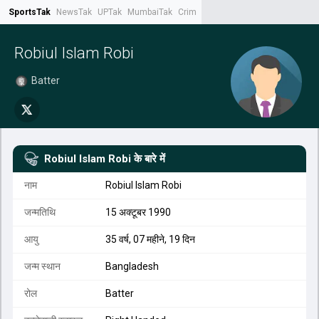
SportsTak
NewsTak
UPTak
MumbaiTak
CrimeTak
Lallantop
AstroTak
Tak.
Robiul Islam Robi
Batter
Robiul Islam Robi
के बारे में
नाम
Robiul Islam Robi
जन्मतिथि
15 अक्टूबर 1990
आयु
35 वर्ष, 07 महीने, 19 दिन
जन्म स्थान
Bangladesh
रोल
Batter