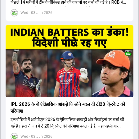
पिछले 14 महीनों में टीम के रीबिल्ड होने की कहानी पर चर्चा की गई है। RCB ने
अपनी पुरानी गलतियों को स्वीकार करते हुए एक नया रिसेट बटन दबाया। टीम
Wed - 03 Jun 2026
मैनेजमेंट में Mo Bobat, Andy Flower, Dinesh Karthik और एनालिस्ट
Freddie Wilde ने मिलकर ऑक्शन की बेहतरीन रणनीति बनाई। इसी रणनीति
के तहत Bhuvneshwar Kumar, Krunal Pandya और Rasikh Salam
जैसे भारतीय खिलाड़ियों को टीम में शामिल किया गया, जिन्होंने शानदार प्रदर्शन
किया। इसके अलावा, Virat Kohli की भूमिका में भी बदलाव देखा गया, जहां वह
अब टीम के युवा खिलाड़ियों के साथ ज्यादा जुड़े हुए नजर आते हैं। कप्तान Rajat
Patidar के नेतृत्व में टीम का कम्युनिकेशन बहुत स्पष्ट रहा है। एनालिस्ट से लेकर
मैनेजमेंट तक, सभी एक ही पेज पर रहते हैं, जिससे मैदान पर कोई कंफ्यूजन नहीं
होता। यही कारण है कि RCB ने लगातार सफलता हासिल की है।
IPL 2026 के वो ऐतिहासिक आंकड़े जिन्होंने बदल दी टी20 क्रिकेट की
परिभाषा
इस वीडियो में आईपीएल 2026 के ऐतिहासिक आंकड़ों और रिकॉर्ड्स पर चर्चा की
गई है। इस सीजन में टी20 क्रिकेट की परिभाषा बदल गई है, जहां पहली बार
भारतीय बल्लेबाजों का स्ट्राइक रेट विदेशी खिलाड़ियों से ज्यादा रहा। पूरे टूर्नामेंट में
Wed - 03 Jun 2026