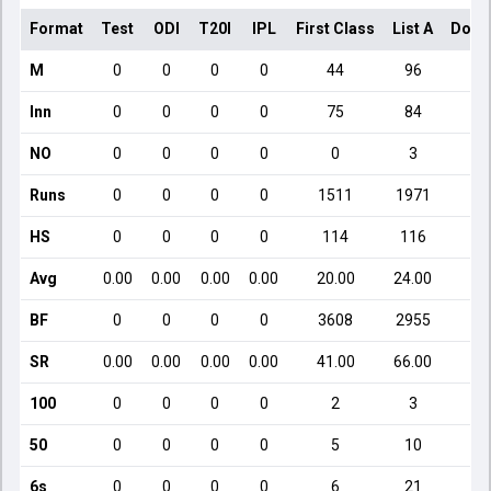
Format
Test
ODI
T20I
IPL
First Class
List A
Dome
M
0
0
0
0
44
96
Inn
0
0
0
0
75
84
NO
0
0
0
0
0
3
Runs
0
0
0
0
1511
1971
HS
0
0
0
0
114
116
Avg
0.00
0.00
0.00
0.00
20.00
24.00
1
BF
0
0
0
0
3608
2955
SR
0.00
0.00
0.00
0.00
41.00
66.00
9
100
0
0
0
0
2
3
50
0
0
0
0
5
10
6s
0
0
0
0
6
21