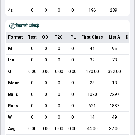
4s
0
0
0
0
196
239
गेंदबाजी आँकड़े
Format
Test
ODI
T20I
IPL
First Class
List A
Dom
M
0
0
0
0
44
96
Inn
0
0
0
0
32
73
O
0.00
0.00
0.00
0.00
170.00
382.00
Mdns
0
0
0
0
23
13
Balls
0
0
0
0
1020
2297
Runs
0
0
0
0
621
1837
W
0
0
0
0
14
49
Avg
0.00
0.00
0.00
0.00
44.00
37.00