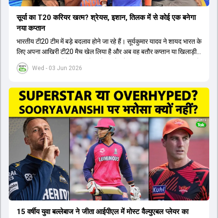
सूर्या का T20 करियर खत्म? श्रेयस, इशान, तिलक में से कोई एक बनेगा
नया कप्तान
भारतीय टी20 टीम में बड़े बदलाव होने जा रहे हैं। सूर्यकुमार यादव ने शायद भारत के
लिए अपना आखिरी टी20 मैच खेल लिया है और अब वह बतौर कप्तान या खिलाड़ी
टीम का हिस्सा नहीं होंगे। आयरलैंड और इंग्लैंड के खिलाफ आगामी टी20 सीरीज के
Wed - 03 Jun 2026
लिए नए कप्तान की तलाश जारी है। इस रेस में श्रेयस अय्यर सबसे आगे चल रहे
हैं। उनके अलावा ईशान किशन और तिलक वर्मा भी कप्तानी के दावेदार हैं। अक्षर
पटेल इस रेस में काफी पीछे हैं, जबकि संजू सैमसन और रजत पाटीदार कप्तानी की
दौड़ से बाहर हैं। आगामी सीरीज के लिए वैभव सूर्यवंशी को तीसरे ओपनर के तौर पर
टीम में शामिल किया जाएगा, जबकि अभिषेक शर्मा और संजू सैमसन पहली पसंद
होंगे। इसके अलावा नीतीश रेड्डी को बतौर ऑलराउंडर ज्यादा मौके मिलेंगे। अजीत
अगरकर की अगुवाई वाली चयन समिति और कोच गौतम गंभीर आगामी टी20 वर्ल्ड
कप और 2028 ओलंपिक के लिए लंबी अवधि का विजन लेकर चल रहे हैं।
15 वर्षीय युवा बल्लेबाज ने जीता आईपीएल में मोस्ट वैल्युएबल प्लेयर का