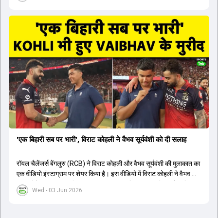
1426 छक्के लगे और 65 बार टीमों ने 200 से ज्यादा का स्कोर बनाया, जो एक
नया रिकॉर्ड है। एक युवा बल्लेबाज ने सबसे ज्यादा रन, छक्के और बेहतरीन
स्ट्राइक रेट के साथ मोस्ट वैल्युएबल प्लेयर का खिताब जीता। इसके अलावा पंजाब
और बेंगलुरु के प्रदर्शन के साथ-साथ लक्ष्य का पीछा करने वाली टीमों की सफलता
के आंकड़ों का भी विश्लेषण किया गया है।
'एक बिहारी सब पर भारी', विराट कोहली ने वैभव सूर्यवंशी को दी सलाह
रॉयल चैलेंजर्स बेंगलुरु (RCB) ने विराट कोहली और वैभव सूर्यवंशी की मुलाकात का
एक वीडियो इंस्टाग्राम पर शेयर किया है। इस वीडियो में विराट कोहली ने वैभव को
सलाह देते हुए कहा, 'एक बिहारी सब पर भारी। बस गेम खत्म।' कोहली ने उन्हें खुद
Wed - 03 Jun 2026
पर विश्वास रखने और नकारात्मक बातों पर ध्यान न देने की सलाह दी। आईपीएल
2026 में वैभव सूर्यवंशी ने 14 मैचों में 776 रन बनाकर ऑरेंज कैप और मोस्ट
वैल्यूएबल प्लेयर का खिताब जीता। अब वैभव इंडिया ए के लिए श्रीलंका में ट्राई