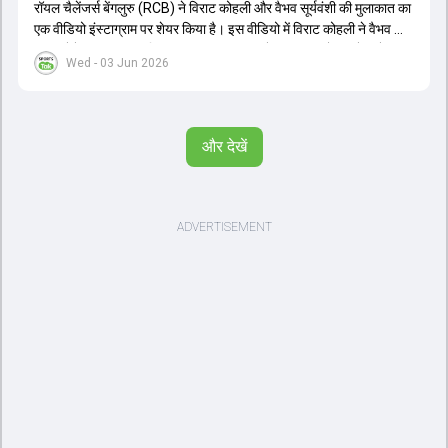
रॉयल चैलेंजर्स बेंगलुरु (RCB) ने विराट कोहली और वैभव सूर्यवंशी की मुलाकात का
एक वीडियो इंस्टाग्राम पर शेयर किया है। इस वीडियो में विराट कोहली ने वैभव को
सलाह देते हुए कहा, 'एक बिहारी सब पर भारी। बस गेम खत्म।' कोहली ने उन्हें खुद
Wed - 03 Jun 2026
पर विश्वास रखने और नकारात्मक बातों पर ध्यान न देने की सलाह दी। आईपीएल
2026 में वैभव सूर्यवंशी ने 14 मैचों में 776 रन बनाकर ऑरेंज कैप और मोस्ट
वैल्यूएबल प्लेयर का खिताब जीता। अब वैभव इंडिया ए के लिए श्रीलंका में ट्राई
सीरीज खेलेंगे। वहीं, विराट कोहली लंदन रवाना हो गए हैं और अगली वनडे सीरीज में
और देखें
नजर आएंगे।