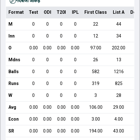
गेंदबाजी आँकड़े
Format
Test
ODI
T20I
IPL
First Class
List A
Dom
M
0
0
0
0
22
44
Inn
0
0
0
0
12
34
O
0.00
0.00
0.00
0.00
97.00
202.00
Mdns
0
0
0
0
26
13
Balls
0
0
0
0
582
1216
Runs
0
0
0
0
319
825
W
0
0
0
0
3
28
Avg
0.00
0.00
0.00
0.00
106.00
29.00
Econ
0.00
0.00
0.00
0.00
3.00
4.00
SR
0.00
0.00
0.00
0.00
194.00
43.00