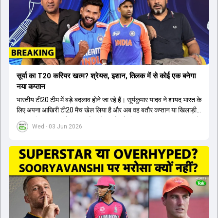
सूर्या का T20 करियर खत्म? श्रेयस, इशान, तिलक में से कोई एक बनेगा
नया कप्तान
भारतीय टी20 टीम में बड़े बदलाव होने जा रहे हैं। सूर्यकुमार यादव ने शायद भारत के
लिए अपना आखिरी टी20 मैच खेल लिया है और अब वह बतौर कप्तान या खिलाड़ी
टीम का हिस्सा नहीं होंगे। आयरलैंड और इंग्लैंड के खिलाफ आगामी टी20 सीरीज के
Wed - 03 Jun 2026
लिए नए कप्तान की तलाश जारी है। इस रेस में श्रेयस अय्यर सबसे आगे चल रहे
हैं। उनके अलावा ईशान किशन और तिलक वर्मा भी कप्तानी के दावेदार हैं। अक्षर
पटेल इस रेस में काफी पीछे हैं, जबकि संजू सैमसन और रजत पाटीदार कप्तानी की
दौड़ से बाहर हैं। आगामी सीरीज के लिए वैभव सूर्यवंशी को तीसरे ओपनर के तौर पर
टीम में शामिल किया जाएगा, जबकि अभिषेक शर्मा और संजू सैमसन पहली पसंद
होंगे। इसके अलावा नीतीश रेड्डी को बतौर ऑलराउंडर ज्यादा मौके मिलेंगे। अजीत
अगरकर की अगुवाई वाली चयन समिति और कोच गौतम गंभीर आगामी टी20 वर्ल्ड
कप और 2028 ओलंपिक के लिए लंबी अवधि का विजन लेकर चल रहे हैं।