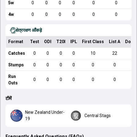
5w
0
0
0
0
0
0
4w
0
0
0
0
0
0
क्षेत्ररक्षण आँकड़े
Format
Test
ODI
T20I
IPL
First Class
List A
Dome
Catches
0
0
0
0
10
22
Stumps
0
0
0
0
0
0
Run
0
0
0
0
0
0
Outs
टीमें
New Zealand Under-
Central Stags
19
Frequently Asked Questions (FAQs)