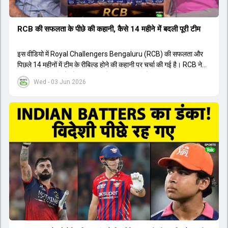
RCB की सफलता के पीछे की कहानी, कैसे 14 महीने में बदली पूरी टीम
इस वीडियो में Royal Challengers Bengaluru (RCB) की सफलता और
पिछले 14 महीनों में टीम के रीबिल्ड होने की कहानी पर चर्चा की गई है। RCB ने
अपनी पुरानी गलतियों को स्वीकार करते हुए एक नया रिसेट बटन दबाया। टीम
Wed - 03 Jun 2026
मैनेजमेंट में Mo Bobat, Andy Flower, Dinesh Karthik और एनालिस्ट
Freddie Wilde ने मिलकर ऑक्शन की बेहतरीन रणनीति बनाई। इसी रणनीति
के तहत Bhuvneshwar Kumar, Krunal Pandya और Rasikh Salam
जैसे भारतीय खिलाड़ियों को टीम में शामिल किया गया, जिन्होंने शानदार प्रदर्शन
किया। इसके अलावा, Virat Kohli की भूमिका में भी बदलाव देखा गया, जहां वह
अब टीम के युवा खिलाड़ियों के साथ ज्यादा जुड़े हुए नजर आते हैं। कप्तान Rajat
Patidar के नेतृत्व में टीम का कम्युनिकेशन बहुत स्पष्ट रहा है। एनालिस्ट से लेकर
मैनेजमेंट तक, सभी एक ही पेज पर रहते हैं, जिससे मैदान पर कोई कंफ्यूजन नहीं
होता। यही कारण है कि RCB ने लगातार सफलता हासिल की है।