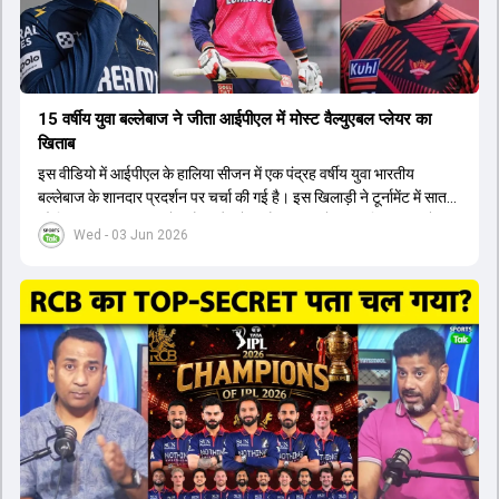
15 वर्षीय युवा बल्लेबाज ने जीता आईपीएल में मोस्ट वैल्युएबल प्लेयर का
खिताब
इस वीडियो में आईपीएल के हालिया सीजन में एक पंद्रह वर्षीय युवा भारतीय
बल्लेबाज के शानदार प्रदर्शन पर चर्चा की गई है। इस खिलाड़ी ने टूर्नामेंट में सात
सौ छिहत्तर रन बनाकर ऑरेंज कैप और मोस्ट वैल्युएबल प्लेयर का खिताब अपने नाम
Wed - 03 Jun 2026
किया है। वीडियो में बताया गया है कि ऑस्ट्रेलियाई टीम के वर्तमान कप्तान और
इंग्लैंड टीम के पूर्व कप्तान ने इस युवा खिलाड़ी के खेल की सराहना की है।
ऑस्ट्रेलियाई कप्तान के अनुसार, शुरुआत में लोगों को इस खिलाड़ी के प्रदर्शन पर
संदेह था, लेकिन अब उसने खुद को एक बेहतरीन बल्लेबाज साबित कर दिया है जो
गेंद को बाउंड्री के काफी पार मारने की क्षमता रखता है। वहीं, इंग्लैंड के पूर्व कप्तान
ने कहा कि टूर्नामेंट जीतने वाली टीम के अलावा इस सीजन की सबसे बड़ी बात इस
युवा खिलाड़ी का प्रदर्शन रहा है, जिसे देखने के लिए स्टेडियम में भारी भीड़ उमड़ती
थी। शानदार प्रदर्शन के बाद इस युवा खिलाड़ी को श्रीलंका में होने वाली
त्रिकोणीय सीरीज के लिए इंडिया ए टीम में भी शामिल कर लिया गया है।