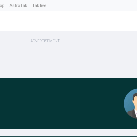
top
AstroTak
Tak.live