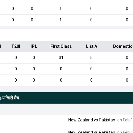
0
0
1
0
0
0
0
1
0
0
I
T20I
IPL
First Class
List A
Domestic
0
0
31
5
0
0
0
0
0
0
0
0
0
0
0
यू/आखिरी मैच
New Zealand
vs
Pakistan
on Feb 1
New Zealand
vs
Pakistan
on Feb 1