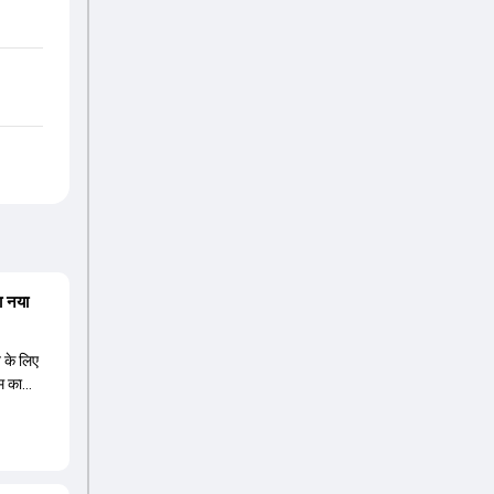
ा नया
त के लिए
म का
 नए कप्तान
ावा ईशान
े हैं,
ीज के लिए