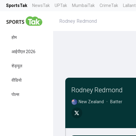
SportsTak
NewsTak
UPTak
MumbaiTak
CrimeTak
Lallan
Rodney Redmond
होम
आईपीएल 2026
शेड्यूल
वीडियो
Rodney Redmond
पोल्स
New Zealand
•
Batter