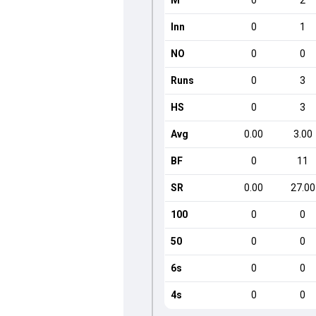
M
0
2
Inn
0
1
NO
0
0
Runs
0
3
HS
0
3
Avg
0.00
3.00
BF
0
11
SR
0.00
27.00
100
0
0
50
0
0
6s
0
0
4s
0
0