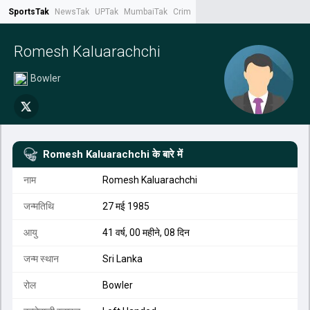
SportsTak
NewsTak
UPTak
MumbaiTak
CrimeTak
Lallantop
AstroTak
Tak.
Romesh Kaluarachchi
Bowler
Romesh Kaluarachchi
के बारे में
नाम
Romesh Kaluarachchi
जन्मतिथि
27 मई 1985
आयु
41 वर्ष, 00 महीने, 08 दिन
जन्म स्थान
Sri Lanka
रोल
Bowler