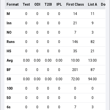
Format
Test
ODI
T20I
IPL
First Class
List A
Dome
M
0
0
0
0
14
11
Inn
0
0
0
0
21
9
NO
0
0
0
0
7
3
Runs
0
0
0
0
146
82
HS
0
0
0
0
35
21
Avg
0.00
0.00
0.00
0.00
10.00
13.00
2
BF
0
0
0
0
201
87
SR
0.00
0.00
0.00
0.00
72.00
94.00
1
100
0
0
0
0
0
0
50
0
0
0
0
0
0
6s
0
0
0
0
7
3