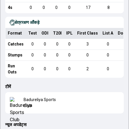
4s
0
0
0
0
17
8
क्षेत्ररक्षण आँकड़े
Format
Test
ODI
T20I
IPL
First Class
List A
Dome
Catches
0
0
0
0
3
0
Stumps
0
0
0
0
0
0
Run
0
0
0
0
2
0
Outs
टीमें
Badureliya Sports
Club
न्यूज अपडेट्स