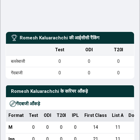
Romesh Kaluarachchi
की आईसीसी रैंकिंग
Test
ODI
T20I
बल्लेबाजी
0
0
0
गेंदबाजी
0
0
0
Romesh Kaluarachchi
के करियर आँकड़े
गेंदबाजी आँकड़े
Format
Test
ODI
T20I
IPL
First Class
List A
Dome
M
0
0
0
0
14
11
Inn
0
0
0
0
21
11