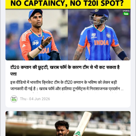
बाहर होना भारतीय फैंस के लिए एक बहुत बड़ा झटका है। यह वनडे सीरीज 2027
में होने वाले वर्ल्ड कप की तैयारियों के लिहाज से भी काफी अहम मानी जा रही थी।
फिलहाल यह स्पष्ट नहीं है कि विराट कोहली को इस हैमस्ट्रिंग इंजरी से पूरी तरह से
उबरने में कितना समय लगेगा और उनकी जगह टीम में किस खिलाड़ी को शामिल
किया जाएगा।
टी20 कप्तान की छुट्टी, खराब फॉर्म के कारण टीम से भी कट सकता है
पत्ता
इस वीडियो में भारतीय क्रिकेट टीम के टी20 कप्तान के भविष्य को लेकर बड़ी
जानकारी दी गई है। खराब फॉर्म और हालिया टूर्नामेंट्स में निराशाजनक प्रदर्शन के
कारण चयनकर्ता और टीम प्रबंधन उन्हें कप्तानी से हटाने पर विचार कर रहे हैं।
Thu - 04 Jun 2026
मुख्य कोच और चयन समिति के बीच हुई चर्चा के बाद यह फैसला लिया जा सकता है
कि टीम अब एक नए लीडर के साथ आगे बढ़ेगी। रिपोर्ट्स के अनुसार, मौजूदा कप्तान
को न सिर्फ उनके पद से हटाया जाएगा बल्कि उन्हें टीम से भी बाहर किया जा सकता
है। आगामी सीरीज और भविष्य के बड़े टूर्नामेंट्स को ध्यान में रखते हुए चयनकर्ता
एक नई शुरुआत करना चाहते हैं। इससे पहले भी खराब फॉर्म के कारण कई दिग्गज
खिलाड़ियों को कप्तानी और टीम से हाथ धोना पड़ा था। अब नए कप्तान के लिए एक