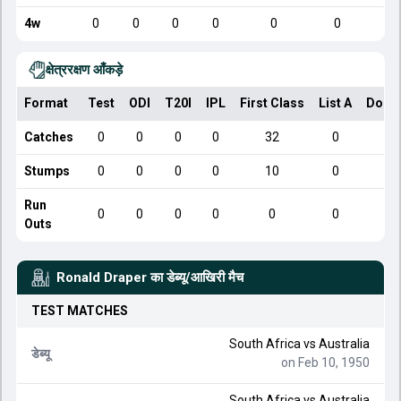
4w
0
0
0
0
0
0
क्षेत्ररक्षण आँकड़े
Format
Test
ODI
T20I
IPL
First Class
List A
Dome
Catches
0
0
0
0
32
0
Stumps
0
0
0
0
10
0
Run
0
0
0
0
0
0
Outs
Ronald Draper
का डेब्यू/आखिरी मैच
TEST
MATCHES
South Africa
vs
Australia
डेब्यू
on Feb 10, 1950
South Africa
vs
Australia