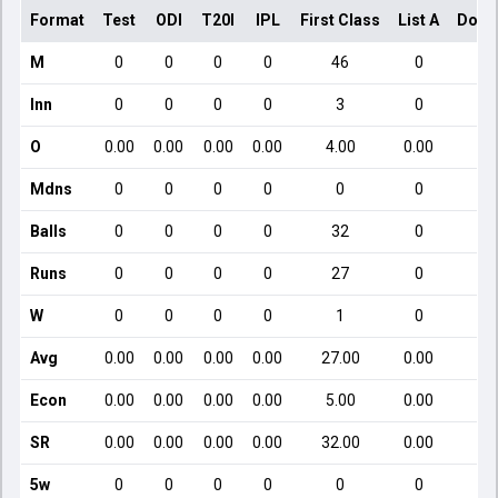
Format
Test
ODI
T20I
IPL
First Class
List A
Dome
M
0
0
0
0
46
0
Inn
0
0
0
0
3
0
O
0.00
0.00
0.00
0.00
4.00
0.00
Mdns
0
0
0
0
0
0
Balls
0
0
0
0
32
0
Runs
0
0
0
0
27
0
W
0
0
0
0
1
0
Avg
0.00
0.00
0.00
0.00
27.00
0.00
Econ
0.00
0.00
0.00
0.00
5.00
0.00
SR
0.00
0.00
0.00
0.00
32.00
0.00
5w
0
0
0
0
0
0