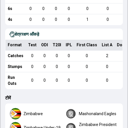
6s
0
0
0
0
0
0
4s
0
0
0
0
1
0
क्षेत्ररक्षण आँकड़े
Format
Test
ODI
T20I
IPL
First Class
List A
Dome
Catches
0
0
0
0
0
2
Stumps
0
0
0
0
0
0
Run
0
0
0
0
0
0
Outs
टीमें
Zimbabwe
Mashonaland Eagles
Zimbabwe President
Zimbabwe Under-19