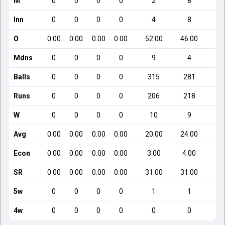
M
0
0
0
0
2
8
Inn
0
0
0
0
4
8
O
0.00
0.00
0.00
0.00
52.00
46.00
3
Mdns
0
0
0
0
9
4
Balls
0
0
0
0
315
281
Runs
0
0
0
0
206
218
W
0
0
0
0
10
9
Avg
0.00
0.00
0.00
0.00
20.00
24.00
2
Econ
0.00
0.00
0.00
0.00
3.00
4.00
SR
0.00
0.00
0.00
0.00
31.00
31.00
2
5w
0
0
0
0
1
1
4w
0
0
0
0
0
0