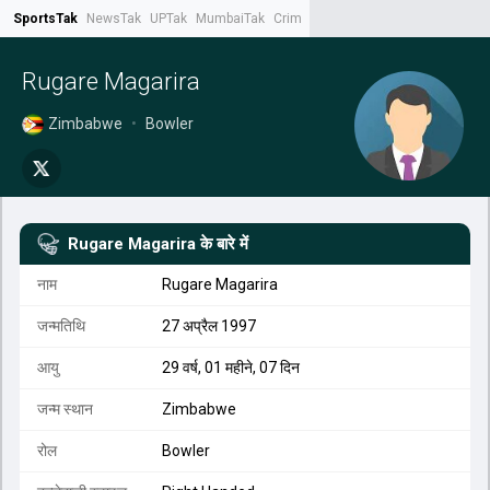
SportsTak
NewsTak
UPTak
MumbaiTak
CrimeTak
Lallantop
AstroTak
Tak.
Rugare Magarira
Zimbabwe
•
Bowler
Rugare Magarira
के बारे में
नाम
Rugare Magarira
जन्मतिथि
27 अप्रैल 1997
आयु
29 वर्ष, 01 महीने, 07 दिन
जन्म स्थान
Zimbabwe
रोल
Bowler