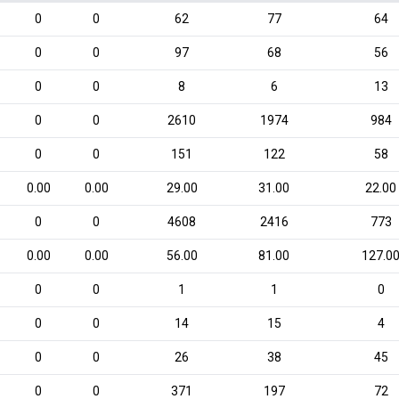
0
0
62
77
64
0
0
97
68
56
0
0
8
6
13
0
0
2610
1974
984
0
0
151
122
58
0.00
0.00
29.00
31.00
22.00
0
0
4608
2416
773
0.00
0.00
56.00
81.00
127.0
0
0
1
1
0
0
0
14
15
4
0
0
26
38
45
0
0
371
197
72