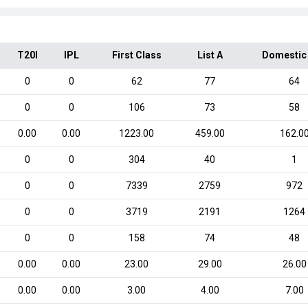
T20I
IPL
First Class
List A
Domestic
0
0
62
77
64
0
0
106
73
58
0.00
0.00
1223.00
459.00
162.0
0
0
304
40
1
0
0
7339
2759
972
0
0
3719
2191
1264
0
0
158
74
48
0.00
0.00
23.00
29.00
26.00
0.00
0.00
3.00
4.00
7.00