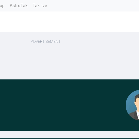
top
AstroTak
Tak.live