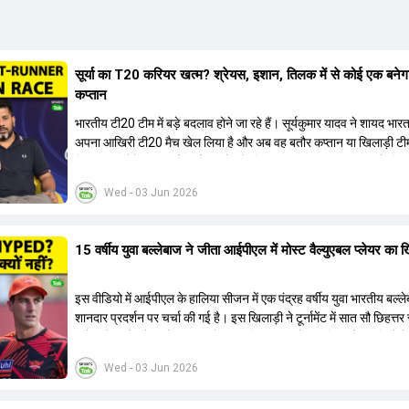
सूर्या का T20 करियर खत्म? श्रेयस, इशान, तिलक में से कोई एक बनेग
कप्तान
भारतीय टी20 टीम में बड़े बदलाव होने जा रहे हैं। सूर्यकुमार यादव ने शायद भार
अपना आखिरी टी20 मैच खेल लिया है और अब वह बतौर कप्तान या खिलाड़ी टी
हिस्सा नहीं होंगे। आयरलैंड और इंग्लैंड के खिलाफ आगामी टी20 सीरीज के लिए
की तलाश जारी है। इस रेस में श्रेयस अय्यर सबसे आगे चल रहे हैं। उनके अल
Wed - 03 Jun 2026
किशन और तिलक वर्मा भी कप्तानी के दावेदार हैं। अक्षर पटेल इस रेस में काफी पीछ
जबकि संजू सैमसन और रजत पाटीदार कप्तानी की दौड़ से बाहर हैं। आगामी सीर
वैभव सूर्यवंशी को तीसरे ओपनर के तौर पर टीम में शामिल किया जाएगा, जबकि अभ
15 वर्षीय युवा बल्लेबाज ने जीता आईपीएल में मोस्ट वैल्युएबल प्लेयर का 
और संजू सैमसन पहली पसंद होंगे। इसके अलावा नीतीश रेड्डी को बतौर ऑलरा
ज्यादा मौके मिलेंगे। अजीत अगरकर की अगुवाई वाली चयन समिति और कोच गौ
आगामी टी20 वर्ल्ड कप और 2028 ओलंपिक के लिए लंबी अवधि का विजन लेक
इस वीडियो में आईपीएल के हालिया सीजन में एक पंद्रह वर्षीय युवा भारतीय बल्ल
हैं।
शानदार प्रदर्शन पर चर्चा की गई है। इस खिलाड़ी ने टूर्नामेंट में सात सौ छिहत्
ऑरेंज कैप और मोस्ट वैल्युएबल प्लेयर का खिताब अपने नाम किया है। वीडियो मे
गया है कि ऑस्ट्रेलियाई टीम के वर्तमान कप्तान और इंग्लैंड टीम के पूर्व कप्तान न
Wed - 03 Jun 2026
खिलाड़ी के खेल की सराहना की है। ऑस्ट्रेलियाई कप्तान के अनुसार, शुरुआत मे
इस खिलाड़ी के प्रदर्शन पर संदेह था, लेकिन अब उसने खुद को एक बेहतरीन बल