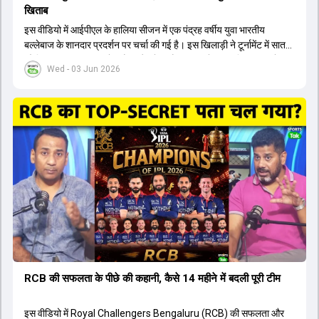
खिताब
इस वीडियो में आईपीएल के हालिया सीजन में एक पंद्रह वर्षीय युवा भारतीय
बल्लेबाज के शानदार प्रदर्शन पर चर्चा की गई है। इस खिलाड़ी ने टूर्नामेंट में सात
सौ छिहत्तर रन बनाकर ऑरेंज कैप और मोस्ट वैल्युएबल प्लेयर का खिताब अपने नाम
Wed - 03 Jun 2026
किया है। वीडियो में बताया गया है कि ऑस्ट्रेलियाई टीम के वर्तमान कप्तान और
इंग्लैंड टीम के पूर्व कप्तान ने इस युवा खिलाड़ी के खेल की सराहना की है।
ऑस्ट्रेलियाई कप्तान के अनुसार, शुरुआत में लोगों को इस खिलाड़ी के प्रदर्शन पर
संदेह था, लेकिन अब उसने खुद को एक बेहतरीन बल्लेबाज साबित कर दिया है जो
गेंद को बाउंड्री के काफी पार मारने की क्षमता रखता है। वहीं, इंग्लैंड के पूर्व कप्तान
ने कहा कि टूर्नामेंट जीतने वाली टीम के अलावा इस सीजन की सबसे बड़ी बात इस
युवा खिलाड़ी का प्रदर्शन रहा है, जिसे देखने के लिए स्टेडियम में भारी भीड़ उमड़ती
थी। शानदार प्रदर्शन के बाद इस युवा खिलाड़ी को श्रीलंका में होने वाली
त्रिकोणीय सीरीज के लिए इंडिया ए टीम में भी शामिल कर लिया गया है।
RCB की सफलता के पीछे की कहानी, कैसे 14 महीने में बदली पूरी टीम
इस वीडियो में Royal Challengers Bengaluru (RCB) की सफलता और