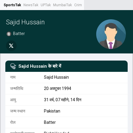
SportsTak
NewsTak
UPTak
MumbaiTak
CrimeTak
Lallantop
AstroTak
Tak.
Sajid Hussain
Batter
Sajid Hussain
के बारे में
नाम
Sajid Hussain
जन्मतिथि
20 अक्टूबर 1994
आयु
31 वर्ष, 07 महीने, 14 दिन
जन्म स्थान
Pakistan
रोल
Batter