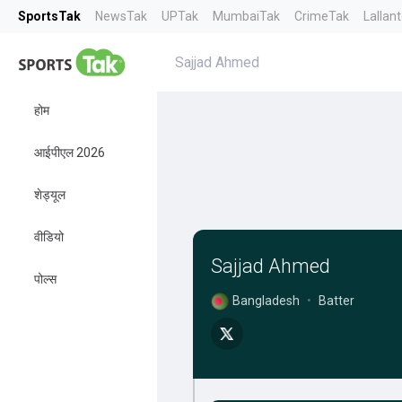
SportsTak
NewsTak
UPTak
MumbaiTak
CrimeTak
Lallan
Sajjad Ahmed
होम
आईपीएल 2026
शेड्यूल
वीडियो
Sajjad Ahmed
पोल्स
Bangladesh
•
Batter