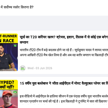
सर्वोच्च स्कोर कितना है?
सूर्या का T20 करियर खत्म? श्रेयस, इशान, तिलक में से कोई एक बनेग
कप्तान
भारतीय टी20 टीम में बड़े बदलाव होने जा रहे हैं। सूर्यकुमार यादव ने शायद भार
अपना आखिरी टी20 मैच खेल लिया है और अब वह बतौर कप्तान या खिलाड़ी टी
हिस्सा नहीं होंगे। आयरलैंड और इंग्लैंड के खिलाफ आगामी टी20 सीरीज के लिए
की तलाश जारी है। इस रेस में श्रेयस अय्यर सबसे आगे चल रहे हैं। उनके अल
Wed - 03 Jun 2026
किशन और तिलक वर्मा भी कप्तानी के दावेदार हैं। अक्षर पटेल इस रेस में काफी पीछ
जबकि संजू सैमसन और रजत पाटीदार कप्तानी की दौड़ से बाहर हैं। आगामी सीर
वैभव सूर्यवंशी को तीसरे ओपनर के तौर पर टीम में शामिल किया जाएगा, जबकि अभ
15 वर्षीय युवा बल्लेबाज ने जीता आईपीएल में मोस्ट वैल्युएबल प्लेयर का 
और संजू सैमसन पहली पसंद होंगे। इसके अलावा नीतीश रेड्डी को बतौर ऑलरा
ज्यादा मौके मिलेंगे। अजीत अगरकर की अगुवाई वाली चयन समिति और कोच गौ
आगामी टी20 वर्ल्ड कप और 2028 ओलंपिक के लिए लंबी अवधि का विजन लेक
इस वीडियो में आईपीएल के हालिया सीजन में एक पंद्रह वर्षीय युवा भारतीय बल्ल
हैं।
शानदार प्रदर्शन पर चर्चा की गई है। इस खिलाड़ी ने टूर्नामेंट में सात सौ छिहत्
ऑरेंज कैप और मोस्ट वैल्युएबल प्लेयर का खिताब अपने नाम किया है। वीडियो मे