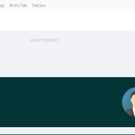
top
AstroTak
Tak.live