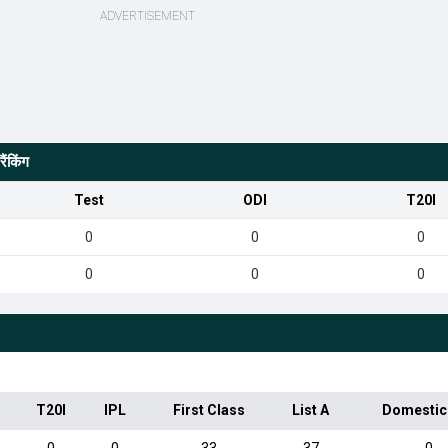
ैंकिंग
Test
ODI
T20I
0
0
0
0
0
0
T20I
IPL
First Class
List A
Domestic