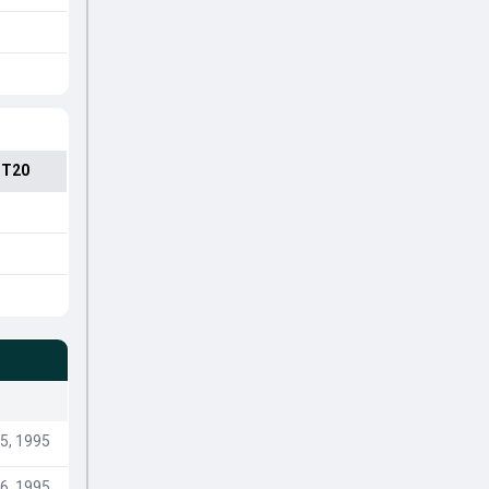
 T20
5, 1995
6, 1995