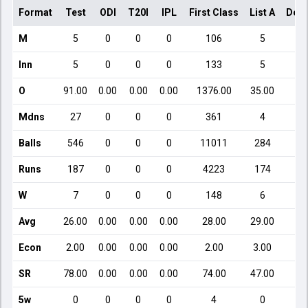
Format
Test
ODI
T20I
IPL
First Class
List A
Dome
M
5
0
0
0
106
5
Inn
5
0
0
0
133
5
O
91.00
0.00
0.00
0.00
1376.00
35.00
Mdns
27
0
0
0
361
4
Balls
546
0
0
0
11011
284
Runs
187
0
0
0
4223
174
W
7
0
0
0
148
6
Avg
26.00
0.00
0.00
0.00
28.00
29.00
Econ
2.00
0.00
0.00
0.00
2.00
3.00
SR
78.00
0.00
0.00
0.00
74.00
47.00
5w
0
0
0
0
4
0