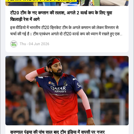
टी20 टीम के नए कप्तान की तलाश, अगले 2 वर्ल्ड कप के लिए युवा
खिलाड़ी रेस में आगे
इस वीडियो में भारतीय टी20 क्रिकेट टीम के अगले कप्तान को लेकर विस्तार से
चर्चा की गई है। टीम प्रबंधन अगले दो टी20 वर्ल्ड कप को ध्यान में रखते हुए एक
ऐसे युवा खिलाड़ी को कप्तान बनाने पर विचार कर रहा है जो लंबे समय तक टीम का
Thu - 04 Jun 2026
नेतृत्व कर सके। चर्चा में बताया गया है कि टी20 टीम को टेस्ट और वनडे टीम से
अलग रखा गया है। कप्तानी की रेस में कुछ ऐसे युवा खिलाड़ी शामिल हैं जिनके पास
घरेलू क्रिकेट में कप्तानी का अनुभव है, जबकि कुछ ऐसे भी हैं जिनके पास अनुभव
नहीं है लेकिन उम्र उनके पक्ष में है। दूसरी ओर, कई दिग्गज और अनुभवी खिलाड़ी
इस कप्तानी की दौड़ से बाहर बताए जा रहे हैं। विकेटकीपर की भूमिका को लेकर भी
स्पष्टता दी गई है कि टी20 में ओपनिंग करने वाले विकेटकीपर को ही प्राथमिकता दी
जाएगी। टीम का मुख्य लक्ष्य एक ऐसा कप्तान चुनना है जो अगले चार से आठ साल
तक टीम की कमान संभाल सके।
क्रुणाल पंड्या की पांच साल बाद टीम इंडिया में वापसी पर नजर