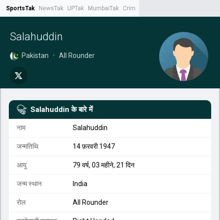
SportsTak
NewsTak
UPTak
MumbaiTak
CrimeTak
Lallantop
AstroTak
Tak.
Salahuddin
Pakistan
•
All Rounder
Salahuddin
के बारे में
नाम
Salahuddin
जन्मतिथि
14 फ़रवरी 1947
आयु
79 वर्ष, 03 महीने, 21 दिन
जन्म स्थान
India
रोल
All Rounder