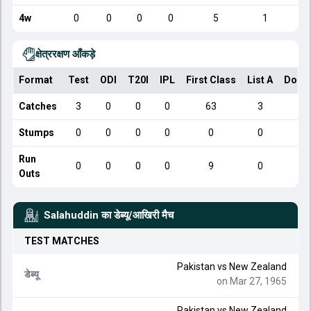
4w
0
0
0
0
5
1
क्षेत्ररक्षण आँकड़े
Format
Test
ODI
T20I
IPL
First Class
List A
Dome
Catches
3
0
0
0
63
3
Stumps
0
0
0
0
0
0
Run
0
0
0
0
9
0
Outs
Salahuddin
का डेब्यू/आखिरी मैच
TEST
MATCHES
Pakistan
vs
New Zealand
डेब्यू
on Mar 27, 1965
Pakistan
vs
New Zealand