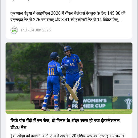
क्रुणाल पंड्या ने आईपीएल 2026 में रॉयल चैलेंजर्स बेंगलुरु के लिए 145.80 की
स्ट्राइक रेट से 226 रन बनाए और 8.41 की इकॉनमी रेट से 14 विकेट लिए,
जिससे RCB ने अपना लगातार दूसरा IPL टाइटल जीता.
Thu - 04 Jun 2026
सिर्फ पांच गेंदों में रन चेज, दो मिनट के अंदर खत्म हो गया इंटरनेशनल
टी20 मैच
ईशा ओझा की कप्तानी वाली टीम ने अपने T20 एशिया कप क्वालिफाइंग अभियान