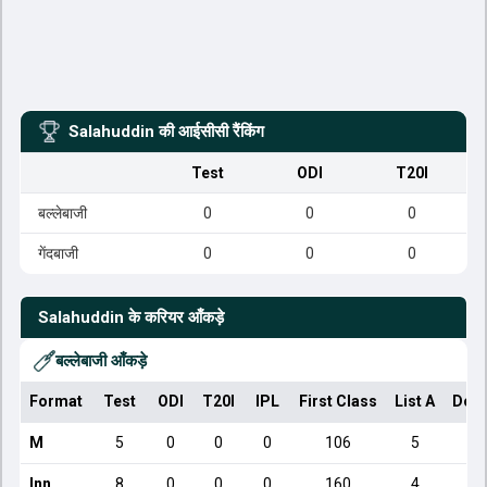
Salahuddin
की आईसीसी रैंकिंग
Test
ODI
T20I
बल्लेबाजी
0
0
0
गेंदबाजी
0
0
0
Salahuddin
के करियर आँकड़े
बल्लेबाजी आँकड़े
Format
Test
ODI
T20I
IPL
First Class
List A
Dome
M
5
0
0
0
106
5
Inn
8
0
0
0
160
4