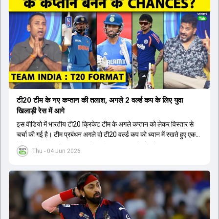
टी20 टीम के नए कप्तान की तलाश, अगले 2 वर्ल्ड कप के लिए युवा
खिलाड़ी रेस में आगे
इस वीडियो में भारतीय टी20 क्रिकेट टीम के अगले कप्तान को लेकर विस्तार से
चर्चा की गई है। टीम प्रबंधन अगले दो टी20 वर्ल्ड कप को ध्यान में रखते हुए एक
ऐसे युवा खिलाड़ी को कप्तान बनाने पर विचार कर रहा है जो लंबे समय तक टीम का
Thu - 04 Jun 2026
नेतृत्व कर सके। चर्चा में बताया गया है कि टी20 टीम को टेस्ट और वनडे टीम से
अलग रखा गया है। कप्तानी की रेस में कुछ ऐसे युवा खिलाड़ी शामिल हैं जिनके पास
घरेलू क्रिकेट में कप्तानी का अनुभव है, जबकि कुछ ऐसे भी हैं जिनके पास अनुभव
नहीं है लेकिन उम्र उनके पक्ष में है। दूसरी ओर, कई दिग्गज और अनुभवी खिलाड़ी
इस कप्तानी की दौड़ से बाहर बताए जा रहे हैं। विकेटकीपर की भूमिका को लेकर भी
स्पष्टता दी गई है कि टी20 में ओपनिंग करने वाले विकेटकीपर को ही प्राथमिकता दी
जाएगी। टीम का मुख्य लक्ष्य एक ऐसा कप्तान चुनना है जो अगले चार से आठ साल