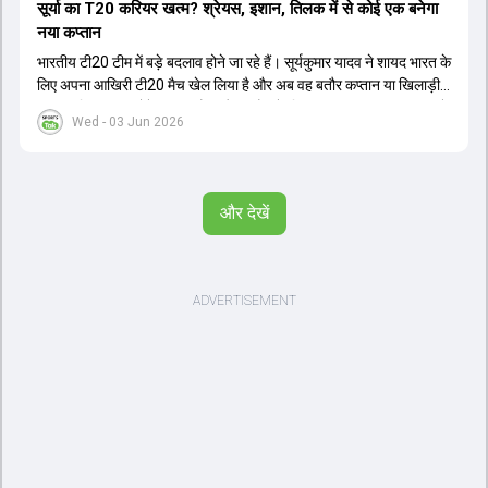
सूर्या का T20 करियर खत्म? श्रेयस, इशान, तिलक में से कोई एक बनेगा
नया कप्तान
भारतीय टी20 टीम में बड़े बदलाव होने जा रहे हैं। सूर्यकुमार यादव ने शायद भारत के
लिए अपना आखिरी टी20 मैच खेल लिया है और अब वह बतौर कप्तान या खिलाड़ी
टीम का हिस्सा नहीं होंगे। आयरलैंड और इंग्लैंड के खिलाफ आगामी टी20 सीरीज के
Wed - 03 Jun 2026
लिए नए कप्तान की तलाश जारी है। इस रेस में श्रेयस अय्यर सबसे आगे चल रहे
हैं। उनके अलावा ईशान किशन और तिलक वर्मा भी कप्तानी के दावेदार हैं। अक्षर
पटेल इस रेस में काफी पीछे हैं, जबकि संजू सैमसन और रजत पाटीदार कप्तानी की
दौड़ से बाहर हैं। आगामी सीरीज के लिए वैभव सूर्यवंशी को तीसरे ओपनर के तौर पर
और देखें
टीम में शामिल किया जाएगा, जबकि अभिषेक शर्मा और संजू सैमसन पहली पसंद
होंगे। इसके अलावा नीतीश रेड्डी को बतौर ऑलराउंडर ज्यादा मौके मिलेंगे। अजीत
अगरकर की अगुवाई वाली चयन समिति और कोच गौतम गंभीर आगामी टी20 वर्ल्ड
कप और 2028 ओलंपिक के लिए लंबी अवधि का विजन लेकर चल रहे हैं।