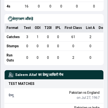
4s
16
0
0
0
0
0
क्षेत्ररक्षण आँकड़े
Format
Test
ODI
T20I
IPL
First Class
List A
Dome
Catches
3
1
0
0
61
2
Stumps
0
0
0
0
0
0
Run
0
0
0
0
2
0
Outs
Saleem Altaf
का डेब्यू/आखिरी मैच
TEST
MATCHES
Pakistan
vs
England
डेब्यू
on Jul 27, 1967
Pakistan
vs
India