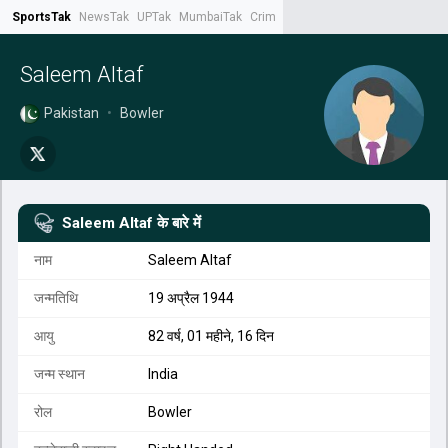
SportsTak
NewsTak
UPTak
MumbaiTak
CrimeTak
Lallantop
AstroTak
Tak.
Saleem Altaf
Pakistan
•
Bowler
Saleem Altaf
के बारे में
नाम
Saleem Altaf
जन्मतिथि
19 अप्रैल 1944
आयु
82 वर्ष, 01 महीने, 16 दिन
जन्म स्थान
India
रोल
Bowler