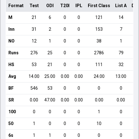
Format
Test
ODI
T20I
IPL
First Class
List A
Dom
M
21
6
0
0
121
14
Inn
31
2
0
0
153
7
NO
12
1
0
0
38
1
Runs
276
25
0
0
2786
79
HS
53
21
0
0
111
32
Avg
14.00
25.00
0.00
0.00
24.00
13.00
BF
546
53
0
0
0
0
SR
0.00
47.00
0.00
0.00
0.00
0.00
100
0
0
0
0
1
0
50
1
0
0
0
10
0
6s
1
1
0
0
0
0