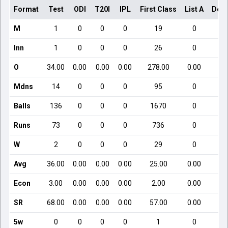
Format
Test
ODI
T20I
IPL
First Class
List A
Dome
M
1
0
0
0
19
0
Inn
1
0
0
0
26
0
O
34.00
0.00
0.00
0.00
278.00
0.00
Mdns
14
0
0
0
95
0
Balls
136
0
0
0
1670
0
Runs
73
0
0
0
736
0
W
2
0
0
0
29
0
Avg
36.00
0.00
0.00
0.00
25.00
0.00
Econ
3.00
0.00
0.00
0.00
2.00
0.00
SR
68.00
0.00
0.00
0.00
57.00
0.00
5w
0
0
0
0
1
0