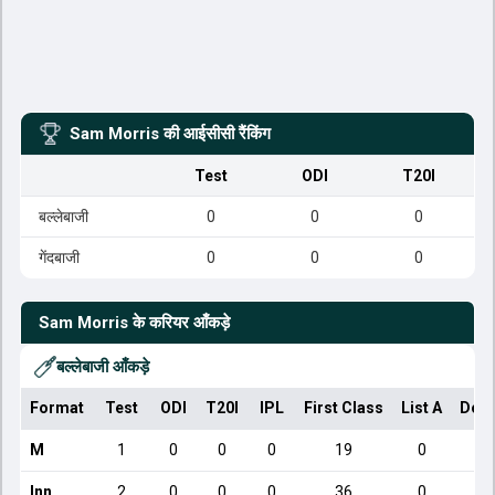
Sam Morris
की आईसीसी रैंकिंग
Test
ODI
T20I
बल्लेबाजी
0
0
0
गेंदबाजी
0
0
0
Sam Morris
के करियर आँकड़े
बल्लेबाजी आँकड़े
Format
Test
ODI
T20I
IPL
First Class
List A
Dome
M
1
0
0
0
19
0
Inn
2
0
0
0
36
0