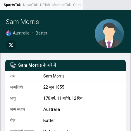
SportsTak
NewsTak
UPTak
MumbaiTak
CrimeTak
Lallantop
AstroTak
Tak.
Sam Morris
Australia
•
Batter
Sam Morris
के बारे में
नाम
Sam Morris
जन्मतिथि
22 जून 1855
आयु
170 वर्ष, 11 महीने, 12 दिन
जन्म स्थान
Australia
रोल
Batter