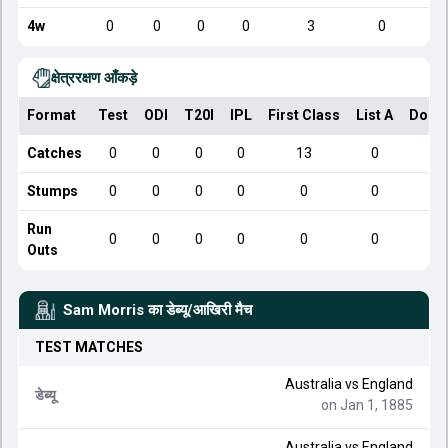
4w
0
0
0
0
3
0
क्षेत्ररक्षण आँकड़े
Format
Test
ODI
T20I
IPL
First Class
List A
Dome
Catches
0
0
0
0
13
0
Stumps
0
0
0
0
0
0
Run
0
0
0
0
0
0
Outs
Sam Morris
का डेब्यू/आखिरी मैच
TEST
MATCHES
Australia
vs
England
डेब्यू
on Jan 1, 1885
Australia
vs
England