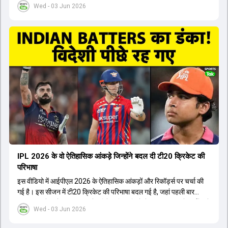
Wed - 03 Jun 2026
मैनेजमेंट में Mo Bobat, Andy Flower, Dinesh Karthik और एनालिस्ट
Freddie Wilde ने मिलकर ऑक्शन की बेहतरीन रणनीति बनाई। इसी रणनीति
के तहत Bhuvneshwar Kumar, Krunal Pandya और Rasikh Salam
जैसे भारतीय खिलाड़ियों को टीम में शामिल किया गया, जिन्होंने शानदार प्रदर्शन
किया। इसके अलावा, Virat Kohli की भूमिका में भी बदलाव देखा गया, जहां वह
अब टीम के युवा खिलाड़ियों के साथ ज्यादा जुड़े हुए नजर आते हैं। कप्तान Rajat
Patidar के नेतृत्व में टीम का कम्युनिकेशन बहुत स्पष्ट रहा है। एनालिस्ट से लेकर
मैनेजमेंट तक, सभी एक ही पेज पर रहते हैं, जिससे मैदान पर कोई कंफ्यूजन नहीं
होता। यही कारण है कि RCB ने लगातार सफलता हासिल की है।
IPL 2026 के वो ऐतिहासिक आंकड़े जिन्होंने बदल दी टी20 क्रिकेट की
परिभाषा
इस वीडियो में आईपीएल 2026 के ऐतिहासिक आंकड़ों और रिकॉर्ड्स पर चर्चा की
गई है। इस सीजन में टी20 क्रिकेट की परिभाषा बदल गई है, जहां पहली बार
भारतीय बल्लेबाजों का स्ट्राइक रेट विदेशी खिलाड़ियों से ज्यादा रहा। पूरे टूर्नामेंट में
Wed - 03 Jun 2026
1426 छक्के लगे और 65 बार टीमों ने 200 से ज्यादा का स्कोर बनाया, जो एक
नया रिकॉर्ड है। एक युवा बल्लेबाज ने सबसे ज्यादा रन, छक्के और बेहतरीन