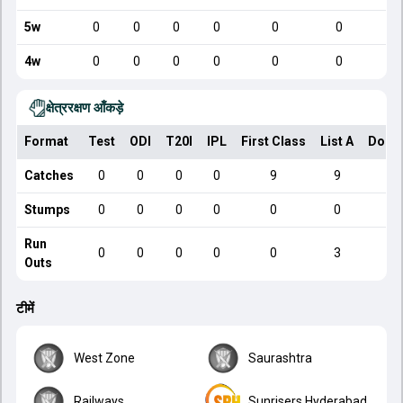
5w
0
0
0
0
0
0
4w
0
0
0
0
0
0
क्षेत्ररक्षण आँकड़े
Format
Test
ODI
T20I
IPL
First Class
List A
Dome
Catches
0
0
0
0
9
9
Stumps
0
0
0
0
0
0
Run
0
0
0
0
0
3
Outs
टीमें
West Zone
Saurashtra
Railways
Sunrisers Hyderabad