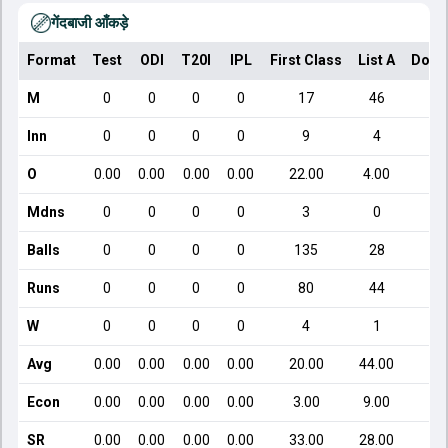
गेंदबाजी आँकड़े
Format
Test
ODI
T20I
IPL
First Class
List A
Dome
M
0
0
0
0
17
46
Inn
0
0
0
0
9
4
O
0.00
0.00
0.00
0.00
22.00
4.00
Mdns
0
0
0
0
3
0
Balls
0
0
0
0
135
28
Runs
0
0
0
0
80
44
W
0
0
0
0
4
1
Avg
0.00
0.00
0.00
0.00
20.00
44.00
4
Econ
0.00
0.00
0.00
0.00
3.00
9.00
SR
0.00
0.00
0.00
0.00
33.00
28.00
3