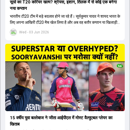
सूर्या का T20 करियर खत्म? श्रेयस, इशान, तिलक में से कोई एक बनेगा
नया कप्तान
भारतीय टी20 टीम में बड़े बदलाव होने जा रहे हैं। सूर्यकुमार यादव ने शायद भारत के
लिए अपना आखिरी टी20 मैच खेल लिया है और अब वह बतौर कप्तान या खिलाड़ी
टीम का हिस्सा नहीं होंगे। आयरलैंड और इंग्लैंड के खिलाफ आगामी टी20 सीरीज के
Wed - 03 Jun 2026
लिए नए कप्तान की तलाश जारी है। इस रेस में श्रेयस अय्यर सबसे आगे चल रहे
हैं। उनके अलावा ईशान किशन और तिलक वर्मा भी कप्तानी के दावेदार हैं। अक्षर
पटेल इस रेस में काफी पीछे हैं, जबकि संजू सैमसन और रजत पाटीदार कप्तानी की
दौड़ से बाहर हैं। आगामी सीरीज के लिए वैभव सूर्यवंशी को तीसरे ओपनर के तौर पर
टीम में शामिल किया जाएगा, जबकि अभिषेक शर्मा और संजू सैमसन पहली पसंद
होंगे। इसके अलावा नीतीश रेड्डी को बतौर ऑलराउंडर ज्यादा मौके मिलेंगे। अजीत
अगरकर की अगुवाई वाली चयन समिति और कोच गौतम गंभीर आगामी टी20 वर्ल्ड
कप और 2028 ओलंपिक के लिए लंबी अवधि का विजन लेकर चल रहे हैं।
15 वर्षीय युवा बल्लेबाज ने जीता आईपीएल में मोस्ट वैल्युएबल प्लेयर का
खिताब