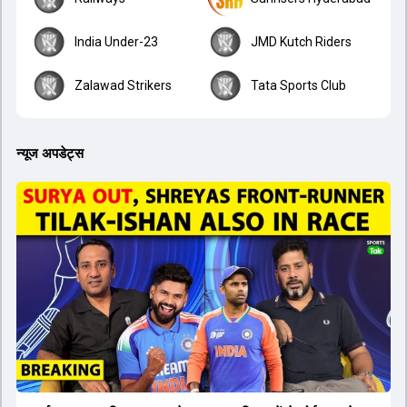
India Under-23
JMD Kutch Riders
Zalawad Strikers
Tata Sports Club
न्यूज अपडेट्स