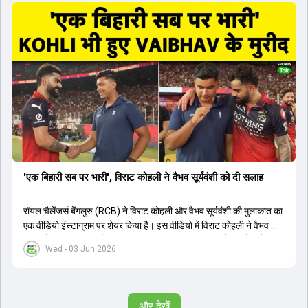
स्ट्राइक रेट के साथ मोस्ट वैल्युएबल प्लेयर का खिताब जीता। इसके अलावा पंजाब
और बेंगलुरु के प्रदर्शन के साथ-साथ लक्ष्य का पीछा करने वाली टीमों की सफलता
के आंकड़ों का भी विश्लेषण किया गया है।
'एक बिहारी सब पर भारी', विराट कोहली ने वैभव सूर्यवंशी को दी सलाह
रॉयल चैलेंजर्स बेंगलुरु (RCB) ने विराट कोहली और वैभव सूर्यवंशी की मुलाकात का
एक वीडियो इंस्टाग्राम पर शेयर किया है। इस वीडियो में विराट कोहली ने वैभव को
सलाह देते हुए कहा, 'एक बिहारी सब पर भारी। बस गेम खत्म।' कोहली ने उन्हें खुद
Wed - 03 Jun 2026
पर विश्वास रखने और नकारात्मक बातों पर ध्यान न देने की सलाह दी। आईपीएल
2026 में वैभव सूर्यवंशी ने 14 मैचों में 776 रन बनाकर ऑरेंज कैप और मोस्ट
वैल्यूएबल प्लेयर का खिताब जीता। अब वैभव इंडिया ए के लिए श्रीलंका में ट्राई
सीरीज खेलेंगे। वहीं, विराट कोहली लंदन रवाना हो गए हैं और अगली वनडे सीरीज में
और देखें