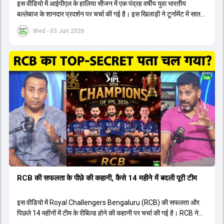
इस वीडियो में आईपीएल के हालिया सीजन में एक पंद्रह वर्षीय युवा भारतीय
बल्लेबाज के शानदार प्रदर्शन पर चर्चा की गई है। इस खिलाड़ी ने टूर्नामेंट में सात
सौ छिहत्तर रन बनाकर ऑरेंज कैप और मोस्ट वैल्युएबल प्लेयर का खिताब अपने नाम
Wed - 03 Jun 2026
किया है। वीडियो में बताया गया है कि ऑस्ट्रेलियाई टीम के वर्तमान कप्तान और
इंग्लैंड टीम के पूर्व कप्तान ने इस युवा खिलाड़ी के खेल की सराहना की है।
ऑस्ट्रेलियाई कप्तान के अनुसार, शुरुआत में लोगों को इस खिलाड़ी के प्रदर्शन पर
संदेह था, लेकिन अब उसने खुद को एक बेहतरीन बल्लेबाज साबित कर दिया है जो
गेंद को बाउंड्री के काफी पार मारने की क्षमता रखता है। वहीं, इंग्लैंड के पूर्व कप्तान
ने कहा कि टूर्नामेंट जीतने वाली टीम के अलावा इस सीजन की सबसे बड़ी बात इस
युवा खिलाड़ी का प्रदर्शन रहा है, जिसे देखने के लिए स्टेडियम में भारी भीड़ उमड़ती
थी। शानदार प्रदर्शन के बाद इस युवा खिलाड़ी को श्रीलंका में होने वाली
त्रिकोणीय सीरीज के लिए इंडिया ए टीम में भी शामिल कर लिया गया है।
RCB की सफलता के पीछे की कहानी, कैसे 14 महीने में बदली पूरी टीम
इस वीडियो में Royal Challengers Bengaluru (RCB) की सफलता और
पिछले 14 महीनों में टीम के रीबिल्ड होने की कहानी पर चर्चा की गई है। RCB ने
अपनी पुरानी गलतियों को स्वीकार करते हुए एक नया रिसेट बटन दबाया। टीम