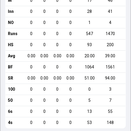
M
0
0
0
0
17
46
Inn
0
0
0
0
28
41
NO
0
0
0
0
1
4
Runs
0
0
0
0
547
1470
HS
0
0
0
0
93
200
Avg
0.00
0.00
0.00
0.00
20.00
39.00
2
BF
0
0
0
0
1064
1561
SR
0.00
0.00
0.00
0.00
51.00
94.00
1
100
0
0
0
0
0
3
50
0
0
0
0
5
7
6s
0
0
0
0
13
55
4s
0
0
0
0
53
148