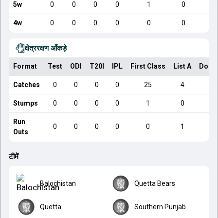
5w
0
0
0
0
1
0
4w
0
0
0
0
0
0
क्षेत्ररक्षण आँकड़े
Format
Test
ODI
T20I
IPL
First Class
List A
Dome
Catches
0
0
0
0
25
4
Stumps
0
0
0
0
1
0
Run
0
0
0
0
0
1
Outs
टीमें
Balochistan
Quetta Bears
Quetta
Southern Punjab