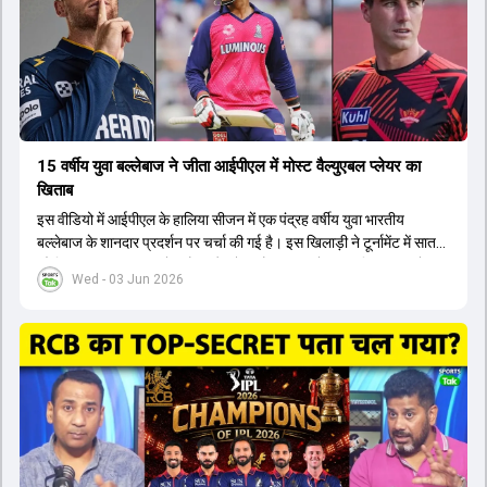
कप और 2028 ओलंपिक के लिए लंबी अवधि का विजन लेकर चल रहे हैं।
15 वर्षीय युवा बल्लेबाज ने जीता आईपीएल में मोस्ट वैल्युएबल प्लेयर का
खिताब
इस वीडियो में आईपीएल के हालिया सीजन में एक पंद्रह वर्षीय युवा भारतीय
बल्लेबाज के शानदार प्रदर्शन पर चर्चा की गई है। इस खिलाड़ी ने टूर्नामेंट में सात
सौ छिहत्तर रन बनाकर ऑरेंज कैप और मोस्ट वैल्युएबल प्लेयर का खिताब अपने नाम
Wed - 03 Jun 2026
किया है। वीडियो में बताया गया है कि ऑस्ट्रेलियाई टीम के वर्तमान कप्तान और
इंग्लैंड टीम के पूर्व कप्तान ने इस युवा खिलाड़ी के खेल की सराहना की है।
ऑस्ट्रेलियाई कप्तान के अनुसार, शुरुआत में लोगों को इस खिलाड़ी के प्रदर्शन पर
संदेह था, लेकिन अब उसने खुद को एक बेहतरीन बल्लेबाज साबित कर दिया है जो
गेंद को बाउंड्री के काफी पार मारने की क्षमता रखता है। वहीं, इंग्लैंड के पूर्व कप्तान
ने कहा कि टूर्नामेंट जीतने वाली टीम के अलावा इस सीजन की सबसे बड़ी बात इस
युवा खिलाड़ी का प्रदर्शन रहा है, जिसे देखने के लिए स्टेडियम में भारी भीड़ उमड़ती
थी। शानदार प्रदर्शन के बाद इस युवा खिलाड़ी को श्रीलंका में होने वाली
त्रिकोणीय सीरीज के लिए इंडिया ए टीम में भी शामिल कर लिया गया है।