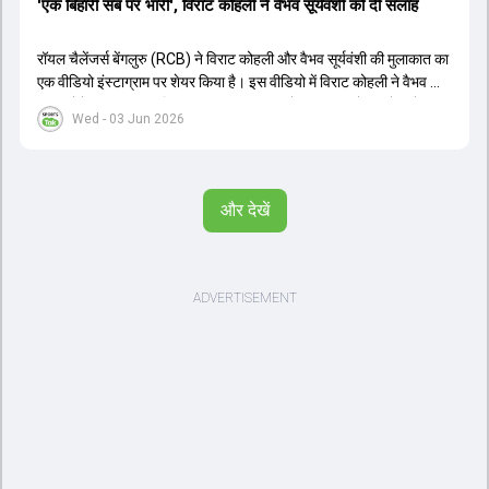
'एक बिहारी सब पर भारी', विराट कोहली ने वैभव सूर्यवंशी को दी सलाह
रॉयल चैलेंजर्स बेंगलुरु (RCB) ने विराट कोहली और वैभव सूर्यवंशी की मुलाकात का
एक वीडियो इंस्टाग्राम पर शेयर किया है। इस वीडियो में विराट कोहली ने वैभव को
सलाह देते हुए कहा, 'एक बिहारी सब पर भारी। बस गेम खत्म।' कोहली ने उन्हें खुद
Wed - 03 Jun 2026
पर विश्वास रखने और नकारात्मक बातों पर ध्यान न देने की सलाह दी। आईपीएल
2026 में वैभव सूर्यवंशी ने 14 मैचों में 776 रन बनाकर ऑरेंज कैप और मोस्ट
वैल्यूएबल प्लेयर का खिताब जीता। अब वैभव इंडिया ए के लिए श्रीलंका में ट्राई
सीरीज खेलेंगे। वहीं, विराट कोहली लंदन रवाना हो गए हैं और अगली वनडे सीरीज में
और देखें
नजर आएंगे।