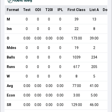
गेंदबाजी आँकड़े
Format
Test
ODI
T20I
IPL
First Class
List A
Dome
M
0
0
0
0
39
13
Inn
0
0
0
0
22
8
O
0.00
0.00
0.00
0.00
173.00
39.00
Mdns
0
0
0
0
19
2
Balls
0
0
0
0
1039
234
Runs
0
0
0
0
617
205
W
0
0
0
0
8
5
Avg
0.00
0.00
0.00
0.00
77.00
41.00
Econ
0.00
0.00
0.00
0.00
3.00
5.00
1
SR
0.00
0.00
0.00
0.00
129.00
46.00