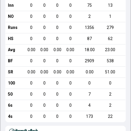
Inn
0
0
0
0
75
13
NO
0
0
0
0
2
1
Runs
0
0
0
0
1356
279
HS
0
0
0
0
87
62
Avg
0.00
0.00
0.00
0.00
18.00
23.00
BF
0
0
0
0
2909
538
SR
0.00
0.00
0.00
0.00
0.00
51.00
1
100
0
0
0
0
0
0
50
0
0
0
0
7
2
6s
0
0
0
0
4
2
4s
0
0
0
0
173
22