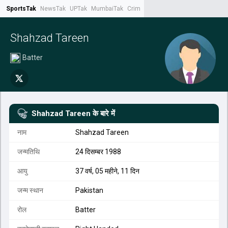
SportsTak
NewsTak
UPTak
MumbaiTak
CrimeTak
Lallantop
AstroTak
Tak.
Shahzad Tareen
Batter
Shahzad Tareen
के बारे में
नाम
Shahzad Tareen
जन्मतिथि
24 दिसम्बर 1988
आयु
37 वर्ष, 05 महीने, 11 दिन
जन्म स्थान
Pakistan
रोल
Batter