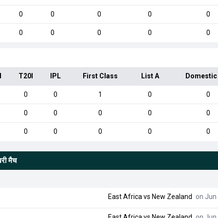
0
0
0
0
0
0
0
0
0
0
I
T20I
IPL
First Class
List A
Domestic
0
0
1
0
0
0
0
0
0
0
0
0
0
0
0
िरी मैच
East Africa
vs
New Zealand
on Jun 
East Africa
vs
New Zealand
on Jun 