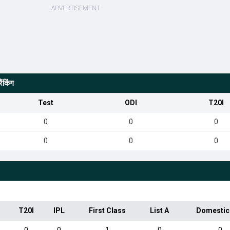
ंकिंग
Test
ODI
T20I
0
0
0
0
0
0
T20I
IPL
First Class
List A
Domestic