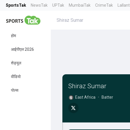
SportsTak
NewsTak
UPTak
MumbaiTak
CrimeTak
Lallan
Shiraz Sumar
होम
आईपीएल 2026
शेड्यूल
वीडियो
Shiraz Sumar
पोल्स
East Africa
•
Batter