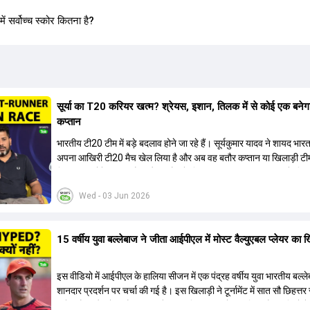
सर्वोच्च स्कोर कितना है?
सूर्या का T20 करियर खत्म? श्रेयस, इशान, तिलक में से कोई एक बनेग
कप्तान
भारतीय टी20 टीम में बड़े बदलाव होने जा रहे हैं। सूर्यकुमार यादव ने शायद भार
अपना आखिरी टी20 मैच खेल लिया है और अब वह बतौर कप्तान या खिलाड़ी टी
हिस्सा नहीं होंगे। आयरलैंड और इंग्लैंड के खिलाफ आगामी टी20 सीरीज के लिए
की तलाश जारी है। इस रेस में श्रेयस अय्यर सबसे आगे चल रहे हैं। उनके अल
Wed - 03 Jun 2026
किशन और तिलक वर्मा भी कप्तानी के दावेदार हैं। अक्षर पटेल इस रेस में काफी पीछ
जबकि संजू सैमसन और रजत पाटीदार कप्तानी की दौड़ से बाहर हैं। आगामी सीर
वैभव सूर्यवंशी को तीसरे ओपनर के तौर पर टीम में शामिल किया जाएगा, जबकि अभ
15 वर्षीय युवा बल्लेबाज ने जीता आईपीएल में मोस्ट वैल्युएबल प्लेयर का 
और संजू सैमसन पहली पसंद होंगे। इसके अलावा नीतीश रेड्डी को बतौर ऑलरा
ज्यादा मौके मिलेंगे। अजीत अगरकर की अगुवाई वाली चयन समिति और कोच गौ
आगामी टी20 वर्ल्ड कप और 2028 ओलंपिक के लिए लंबी अवधि का विजन लेक
इस वीडियो में आईपीएल के हालिया सीजन में एक पंद्रह वर्षीय युवा भारतीय बल्ल
हैं।
शानदार प्रदर्शन पर चर्चा की गई है। इस खिलाड़ी ने टूर्नामेंट में सात सौ छिहत्
ऑरेंज कैप और मोस्ट वैल्युएबल प्लेयर का खिताब अपने नाम किया है। वीडियो मे