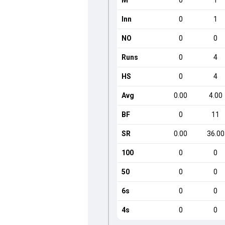
M
0
1
Inn
0
1
NO
0
0
Runs
0
4
HS
0
4
Avg
0.00
4.00
BF
0
11
SR
0.00
36.00
100
0
0
50
0
0
6s
0
0
4s
0
0