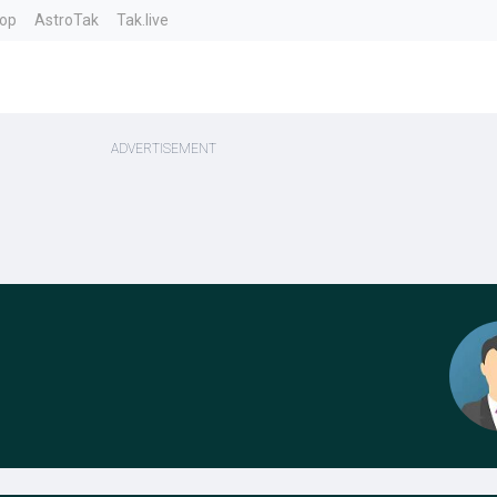
top
AstroTak
Tak.live