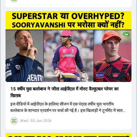
लिए नए कप्तान की तलाश जारी है। इस रेस में श्रेयस अय्यर सबसे आगे चल रहे
हैं। उनके अलावा ईशान किशन और तिलक वर्मा भी कप्तानी के दावेदार हैं। अक्षर
पटेल इस रेस में काफी पीछे हैं, जबकि संजू सैमसन और रजत पाटीदार कप्तानी की
दौड़ से बाहर हैं। आगामी सीरीज के लिए वैभव सूर्यवंशी को तीसरे ओपनर के तौर पर
टीम में शामिल किया जाएगा, जबकि अभिषेक शर्मा और संजू सैमसन पहली पसंद
होंगे। इसके अलावा नीतीश रेड्डी को बतौर ऑलराउंडर ज्यादा मौके मिलेंगे। अजीत
अगरकर की अगुवाई वाली चयन समिति और कोच गौतम गंभीर आगामी टी20 वर्ल्ड
कप और 2028 ओलंपिक के लिए लंबी अवधि का विजन लेकर चल रहे हैं।
15 वर्षीय युवा बल्लेबाज ने जीता आईपीएल में मोस्ट वैल्युएबल प्लेयर का
खिताब
इस वीडियो में आईपीएल के हालिया सीजन में एक पंद्रह वर्षीय युवा भारतीय
बल्लेबाज के शानदार प्रदर्शन पर चर्चा की गई है। इस खिलाड़ी ने टूर्नामेंट में सात
सौ छिहत्तर रन बनाकर ऑरेंज कैप और मोस्ट वैल्युएबल प्लेयर का खिताब अपने नाम
Wed - 03 Jun 2026
किया है। वीडियो में बताया गया है कि ऑस्ट्रेलियाई टीम के वर्तमान कप्तान और
इंग्लैंड टीम के पूर्व कप्तान ने इस युवा खिलाड़ी के खेल की सराहना की है।
ऑस्ट्रेलियाई कप्तान के अनुसार, शुरुआत में लोगों को इस खिलाड़ी के प्रदर्शन पर