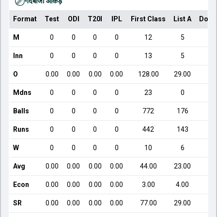
गेंदबाजी आँकड़े
Format
Test
ODI
T20I
IPL
First Class
List A
Dome
M
0
0
0
0
12
5
Inn
0
0
0
0
13
5
O
0.00
0.00
0.00
0.00
128.00
29.00
Mdns
0
0
0
0
23
0
Balls
0
0
0
0
772
176
Runs
0
0
0
0
442
143
W
0
0
0
0
10
6
Avg
0.00
0.00
0.00
0.00
44.00
23.00
Econ
0.00
0.00
0.00
0.00
3.00
4.00
SR
0.00
0.00
0.00
0.00
77.00
29.00