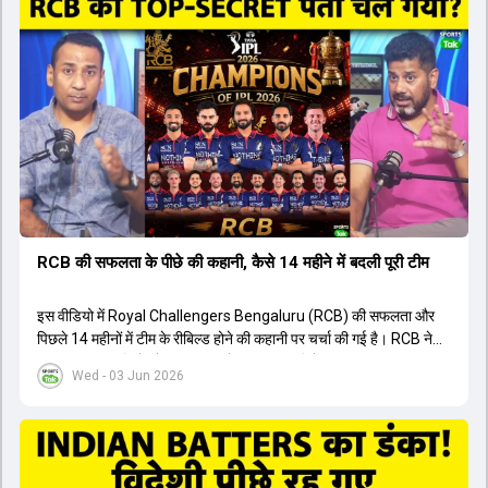
संदेह था, लेकिन अब उसने खुद को एक बेहतरीन बल्लेबाज साबित कर दिया है जो
गेंद को बाउंड्री के काफी पार मारने की क्षमता रखता है। वहीं, इंग्लैंड के पूर्व कप्तान
ने कहा कि टूर्नामेंट जीतने वाली टीम के अलावा इस सीजन की सबसे बड़ी बात इस
युवा खिलाड़ी का प्रदर्शन रहा है, जिसे देखने के लिए स्टेडियम में भारी भीड़ उमड़ती
थी। शानदार प्रदर्शन के बाद इस युवा खिलाड़ी को श्रीलंका में होने वाली
त्रिकोणीय सीरीज के लिए इंडिया ए टीम में भी शामिल कर लिया गया है।
RCB की सफलता के पीछे की कहानी, कैसे 14 महीने में बदली पूरी टीम
इस वीडियो में Royal Challengers Bengaluru (RCB) की सफलता और
पिछले 14 महीनों में टीम के रीबिल्ड होने की कहानी पर चर्चा की गई है। RCB ने
अपनी पुरानी गलतियों को स्वीकार करते हुए एक नया रिसेट बटन दबाया। टीम
Wed - 03 Jun 2026
मैनेजमेंट में Mo Bobat, Andy Flower, Dinesh Karthik और एनालिस्ट
Freddie Wilde ने मिलकर ऑक्शन की बेहतरीन रणनीति बनाई। इसी रणनीति
के तहत Bhuvneshwar Kumar, Krunal Pandya और Rasikh Salam
जैसे भारतीय खिलाड़ियों को टीम में शामिल किया गया, जिन्होंने शानदार प्रदर्शन
किया। इसके अलावा, Virat Kohli की भूमिका में भी बदलाव देखा गया, जहां वह