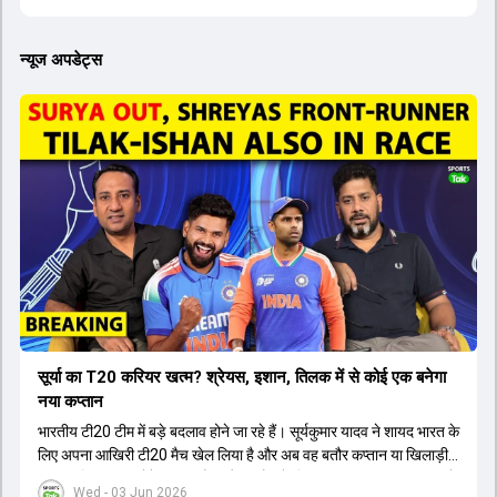
न्यूज अपडेट्स
सूर्या का T20 करियर खत्म? श्रेयस, इशान, तिलक में से कोई एक बनेगा
नया कप्तान
भारतीय टी20 टीम में बड़े बदलाव होने जा रहे हैं। सूर्यकुमार यादव ने शायद भारत के
लिए अपना आखिरी टी20 मैच खेल लिया है और अब वह बतौर कप्तान या खिलाड़ी
टीम का हिस्सा नहीं होंगे। आयरलैंड और इंग्लैंड के खिलाफ आगामी टी20 सीरीज के
Wed - 03 Jun 2026