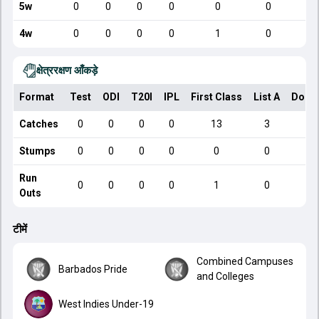
5w
0
0
0
0
0
0
4w
0
0
0
0
1
0
क्षेत्ररक्षण आँकड़े
Format
Test
ODI
T20I
IPL
First Class
List A
Dome
Catches
0
0
0
0
13
3
Stumps
0
0
0
0
0
0
Run
0
0
0
0
1
0
Outs
टीमें
Combined Campuses
Barbados Pride
and Colleges
West Indies Under-19