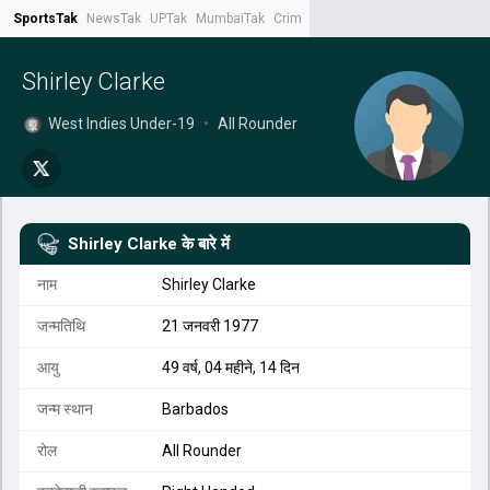
SportsTak
NewsTak
UPTak
MumbaiTak
CrimeTak
Lallantop
AstroTak
Tak.
Shirley Clarke
West Indies Under-19
•
All Rounder
Shirley Clarke
के बारे में
नाम
Shirley Clarke
जन्मतिथि
21 जनवरी 1977
आयु
49 वर्ष, 04 महीने, 14 दिन
जन्म स्थान
Barbados
रोल
All Rounder