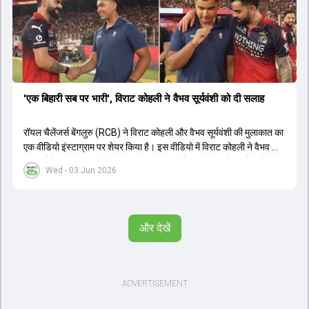
'एक बिहारी सब पर भारी', विराट कोहली ने वैभव सूर्यवंशी को दी सलाह
रॉयल चैलेंजर्स बेंगलुरु (RCB) ने विराट कोहली और वैभव सूर्यवंशी की मुलाकात का
एक वीडियो इंस्टाग्राम पर शेयर किया है। इस वीडियो में विराट कोहली ने वैभव को
सलाह देते हुए कहा, 'एक बिहारी सब पर भारी। बस गेम खत्म।' कोहली ने उन्हें खुद
Wed - 03 Jun 2026
पर विश्वास रखने और नकारात्मक बातों पर ध्यान न देने की सलाह दी। आईपीएल
2026 में वैभव सूर्यवंशी ने 14 मैचों में 776 रन बनाकर ऑरेंज कैप और मोस्ट
वैल्यूएबल प्लेयर का खिताब जीता। अब वैभव इंडिया ए के लिए श्रीलंका में ट्राई
सीरीज खेलेंगे। वहीं, विराट कोहली लंदन रवाना हो गए हैं और अगली वनडे सीरीज में
और देखें
नजर आएंगे।