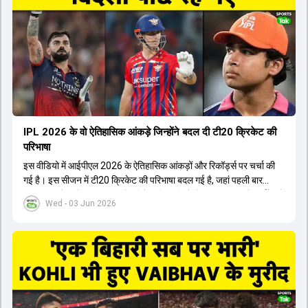
अब टीम के युवा खिलाड़ियों के साथ ज्यादा जुड़े हुए नजर आते हैं। कप्तान Rajat
Patidar के नेतृत्व में टीम का कम्युनिकेशन बहुत स्पष्ट रहा है। एनालिस्ट से लेकर
मैनेजमेंट तक, सभी एक ही पेज पर रहते हैं, जिससे मैदान पर कोई कंफ्यूजन नहीं
होता। यही कारण है कि RCB ने लगातार सफलता हासिल की है।
IPL 2026 के वो ऐतिहासिक आंकड़े जिन्होंने बदल दी टी20 क्रिकेट की
परिभाषा
इस वीडियो में आईपीएल 2026 के ऐतिहासिक आंकड़ों और रिकॉर्ड्स पर चर्चा की
गई है। इस सीजन में टी20 क्रिकेट की परिभाषा बदल गई है, जहां पहली बार
भारतीय बल्लेबाजों का स्ट्राइक रेट विदेशी खिलाड़ियों से ज्यादा रहा। पूरे टूर्नामेंट में
Wed - 03 Jun 2026
1426 छक्के लगे और 65 बार टीमों ने 200 से ज्यादा का स्कोर बनाया, जो एक
नया रिकॉर्ड है। एक युवा बल्लेबाज ने सबसे ज्यादा रन, छक्के और बेहतरीन
स्ट्राइक रेट के साथ मोस्ट वैल्युएबल प्लेयर का खिताब जीता। इसके अलावा पंजाब
और बेंगलुरु के प्रदर्शन के साथ-साथ लक्ष्य का पीछा करने वाली टीमों की सफलता
के आंकड़ों का भी विश्लेषण किया गया है।