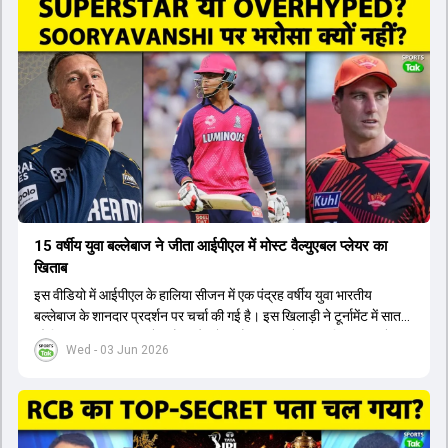
पटेल इस रेस में काफी पीछे हैं, जबकि संजू सैमसन और रजत पाटीदार कप्तानी की
दौड़ से बाहर हैं। आगामी सीरीज के लिए वैभव सूर्यवंशी को तीसरे ओपनर के तौर पर
टीम में शामिल किया जाएगा, जबकि अभिषेक शर्मा और संजू सैमसन पहली पसंद
होंगे। इसके अलावा नीतीश रेड्डी को बतौर ऑलराउंडर ज्यादा मौके मिलेंगे। अजीत
अगरकर की अगुवाई वाली चयन समिति और कोच गौतम गंभीर आगामी टी20 वर्ल्ड
कप और 2028 ओलंपिक के लिए लंबी अवधि का विजन लेकर चल रहे हैं।
15 वर्षीय युवा बल्लेबाज ने जीता आईपीएल में मोस्ट वैल्युएबल प्लेयर का
खिताब
इस वीडियो में आईपीएल के हालिया सीजन में एक पंद्रह वर्षीय युवा भारतीय
बल्लेबाज के शानदार प्रदर्शन पर चर्चा की गई है। इस खिलाड़ी ने टूर्नामेंट में सात
सौ छिहत्तर रन बनाकर ऑरेंज कैप और मोस्ट वैल्युएबल प्लेयर का खिताब अपने नाम
Wed - 03 Jun 2026
किया है। वीडियो में बताया गया है कि ऑस्ट्रेलियाई टीम के वर्तमान कप्तान और
इंग्लैंड टीम के पूर्व कप्तान ने इस युवा खिलाड़ी के खेल की सराहना की है।
ऑस्ट्रेलियाई कप्तान के अनुसार, शुरुआत में लोगों को इस खिलाड़ी के प्रदर्शन पर
संदेह था, लेकिन अब उसने खुद को एक बेहतरीन बल्लेबाज साबित कर दिया है जो
गेंद को बाउंड्री के काफी पार मारने की क्षमता रखता है। वहीं, इंग्लैंड के पूर्व कप्तान