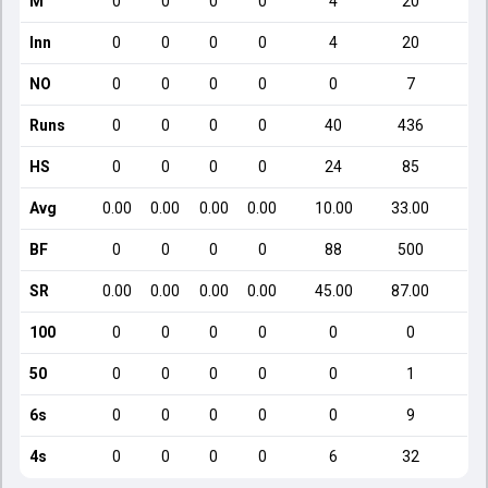
M
0
0
0
0
4
20
Inn
0
0
0
0
4
20
NO
0
0
0
0
0
7
Runs
0
0
0
0
40
436
HS
0
0
0
0
24
85
Avg
0.00
0.00
0.00
0.00
10.00
33.00
1
BF
0
0
0
0
88
500
SR
0.00
0.00
0.00
0.00
45.00
87.00
1
100
0
0
0
0
0
0
50
0
0
0
0
0
1
6s
0
0
0
0
0
9
4s
0
0
0
0
6
32