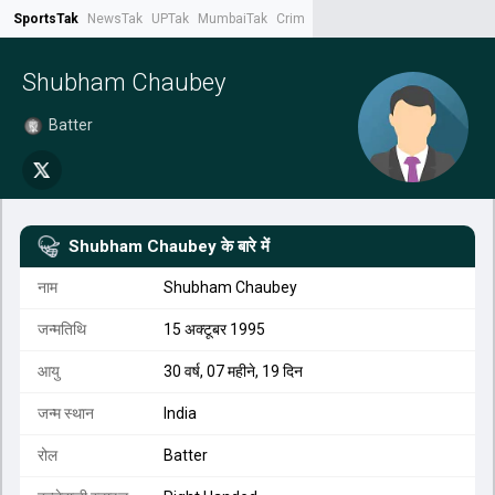
SportsTak
NewsTak
UPTak
MumbaiTak
CrimeTak
Lallantop
AstroTak
Tak.
Shubham Chaubey
Batter
Shubham Chaubey
के बारे में
नाम
Shubham Chaubey
जन्मतिथि
15 अक्टूबर 1995
आयु
30 वर्ष, 07 महीने, 19 दिन
जन्म स्थान
India
रोल
Batter