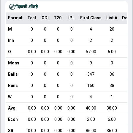
गेंदबाजी आँकड़े
Format
Test
ODI
T20I
IPL
First Class
List A
Dome
M
0
0
0
0
4
20
Inn
0
0
0
0
2
2
O
0.00
0.00
0.00
0.00
57.00
6.00
Mdns
0
0
0
0
9
0
Balls
0
0
0
0
347
36
Runs
0
0
0
0
160
38
W
0
0
0
0
4
1
Avg
0.00
0.00
0.00
0.00
40.00
38.00
Econ
0.00
0.00
0.00
0.00
2.00
6.00
1
SR
0.00
0.00
0.00
0.00
86.00
36.00