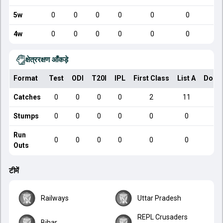
5w
0
0
0
0
0
0
4w
0
0
0
0
0
0
क्षेत्ररक्षण आँकड़े
Format
Test
ODI
T20I
IPL
First Class
List A
Dome
Catches
0
0
0
0
2
11
Stumps
0
0
0
0
0
0
Run
0
0
0
0
0
0
Outs
टीमें
Railways
Uttar Pradesh
REPL Crusaders
Bihar