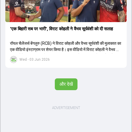
'एक बिहारी सब पर भारी', विराट कोहली ने वैभव सूर्यवंशी को दी सलाह
रॉयल चैलेंजर्स बेंगलुरु (RCB) ने विराट कोहली और वैभव सूर्यवंशी की मुलाकात का
एक वीडियो इंस्टाग्राम पर शेयर किया है। इस वीडियो में विराट कोहली ने वैभव को
सलाह देते हुए कहा, 'एक बिहारी सब पर भारी। बस गेम खत्म।' कोहली ने उन्हें खुद
Wed - 03 Jun 2026
पर विश्वास रखने और नकारात्मक बातों पर ध्यान न देने की सलाह दी। आईपीएल
2026 में वैभव सूर्यवंशी ने 14 मैचों में 776 रन बनाकर ऑरेंज कैप और मोस्ट
वैल्यूएबल प्लेयर का खिताब जीता। अब वैभव इंडिया ए के लिए श्रीलंका में ट्राई
सीरीज खेलेंगे। वहीं, विराट कोहली लंदन रवाना हो गए हैं और अगली वनडे सीरीज में
और देखें
नजर आएंगे।