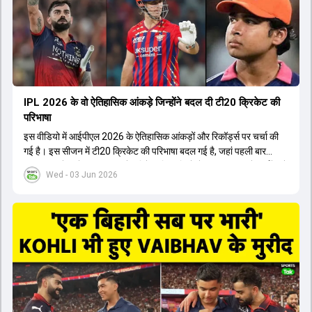
मैनेजमेंट तक, सभी एक ही पेज पर रहते हैं, जिससे मैदान पर कोई कंफ्यूजन नहीं
होता। यही कारण है कि RCB ने लगातार सफलता हासिल की है।
IPL 2026 के वो ऐतिहासिक आंकड़े जिन्होंने बदल दी टी20 क्रिकेट की
परिभाषा
इस वीडियो में आईपीएल 2026 के ऐतिहासिक आंकड़ों और रिकॉर्ड्स पर चर्चा की
गई है। इस सीजन में टी20 क्रिकेट की परिभाषा बदल गई है, जहां पहली बार
भारतीय बल्लेबाजों का स्ट्राइक रेट विदेशी खिलाड़ियों से ज्यादा रहा। पूरे टूर्नामेंट में
Wed - 03 Jun 2026
1426 छक्के लगे और 65 बार टीमों ने 200 से ज्यादा का स्कोर बनाया, जो एक
नया रिकॉर्ड है। एक युवा बल्लेबाज ने सबसे ज्यादा रन, छक्के और बेहतरीन
स्ट्राइक रेट के साथ मोस्ट वैल्युएबल प्लेयर का खिताब जीता। इसके अलावा पंजाब
और बेंगलुरु के प्रदर्शन के साथ-साथ लक्ष्य का पीछा करने वाली टीमों की सफलता
के आंकड़ों का भी विश्लेषण किया गया है।