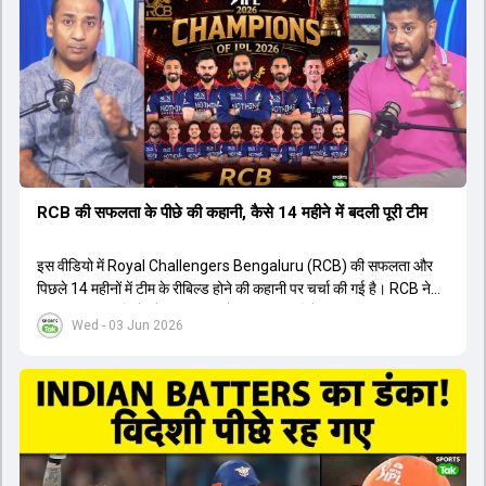
ने कहा कि टूर्नामेंट जीतने वाली टीम के अलावा इस सीजन की सबसे बड़ी बात इस
युवा खिलाड़ी का प्रदर्शन रहा है, जिसे देखने के लिए स्टेडियम में भारी भीड़ उमड़ती
थी। शानदार प्रदर्शन के बाद इस युवा खिलाड़ी को श्रीलंका में होने वाली
त्रिकोणीय सीरीज के लिए इंडिया ए टीम में भी शामिल कर लिया गया है।
RCB की सफलता के पीछे की कहानी, कैसे 14 महीने में बदली पूरी टीम
इस वीडियो में Royal Challengers Bengaluru (RCB) की सफलता और
पिछले 14 महीनों में टीम के रीबिल्ड होने की कहानी पर चर्चा की गई है। RCB ने
अपनी पुरानी गलतियों को स्वीकार करते हुए एक नया रिसेट बटन दबाया। टीम
Wed - 03 Jun 2026
मैनेजमेंट में Mo Bobat, Andy Flower, Dinesh Karthik और एनालिस्ट
Freddie Wilde ने मिलकर ऑक्शन की बेहतरीन रणनीति बनाई। इसी रणनीति
के तहत Bhuvneshwar Kumar, Krunal Pandya और Rasikh Salam
जैसे भारतीय खिलाड़ियों को टीम में शामिल किया गया, जिन्होंने शानदार प्रदर्शन
किया। इसके अलावा, Virat Kohli की भूमिका में भी बदलाव देखा गया, जहां वह
अब टीम के युवा खिलाड़ियों के साथ ज्यादा जुड़े हुए नजर आते हैं। कप्तान Rajat
Patidar के नेतृत्व में टीम का कम्युनिकेशन बहुत स्पष्ट रहा है। एनालिस्ट से लेकर