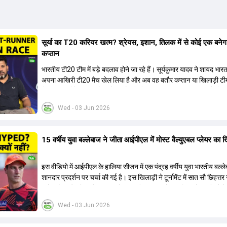
सूर्या का T20 करियर खत्म? श्रेयस, इशान, तिलक में से कोई एक बनेग
कप्तान
भारतीय टी20 टीम में बड़े बदलाव होने जा रहे हैं। सूर्यकुमार यादव ने शायद भार
अपना आखिरी टी20 मैच खेल लिया है और अब वह बतौर कप्तान या खिलाड़ी टी
हिस्सा नहीं होंगे। आयरलैंड और इंग्लैंड के खिलाफ आगामी टी20 सीरीज के लिए
की तलाश जारी है। इस रेस में श्रेयस अय्यर सबसे आगे चल रहे हैं। उनके अल
Wed - 03 Jun 2026
किशन और तिलक वर्मा भी कप्तानी के दावेदार हैं। अक्षर पटेल इस रेस में काफी पीछ
जबकि संजू सैमसन और रजत पाटीदार कप्तानी की दौड़ से बाहर हैं। आगामी सीर
वैभव सूर्यवंशी को तीसरे ओपनर के तौर पर टीम में शामिल किया जाएगा, जबकि अभ
15 वर्षीय युवा बल्लेबाज ने जीता आईपीएल में मोस्ट वैल्युएबल प्लेयर का 
और संजू सैमसन पहली पसंद होंगे। इसके अलावा नीतीश रेड्डी को बतौर ऑलरा
ज्यादा मौके मिलेंगे। अजीत अगरकर की अगुवाई वाली चयन समिति और कोच गौ
आगामी टी20 वर्ल्ड कप और 2028 ओलंपिक के लिए लंबी अवधि का विजन लेक
इस वीडियो में आईपीएल के हालिया सीजन में एक पंद्रह वर्षीय युवा भारतीय बल्ल
हैं।
शानदार प्रदर्शन पर चर्चा की गई है। इस खिलाड़ी ने टूर्नामेंट में सात सौ छिहत्
ऑरेंज कैप और मोस्ट वैल्युएबल प्लेयर का खिताब अपने नाम किया है। वीडियो मे
गया है कि ऑस्ट्रेलियाई टीम के वर्तमान कप्तान और इंग्लैंड टीम के पूर्व कप्तान न
Wed - 03 Jun 2026
खिलाड़ी के खेल की सराहना की है। ऑस्ट्रेलियाई कप्तान के अनुसार, शुरुआत मे
इस खिलाड़ी के प्रदर्शन पर संदेह था, लेकिन अब उसने खुद को एक बेहतरीन बल