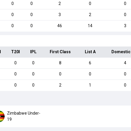
0
0
2
0
0
0
0
3
2
0
0
0
46
14
3
I
T20I
IPL
First Class
List A
Domestic
0
0
8
6
4
0
0
0
0
0
0
0
2
1
0
Zimbabwe Under-
19