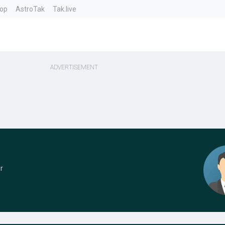
top
AstroTak
Tak.live
r