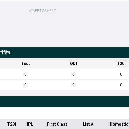
ैंकिंग
Test
ODI
T20I
0
0
0
0
0
0
T20I
IPL
First Class
List A
Domestic