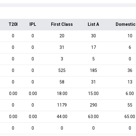
T20I
IPL
First Class
List A
Domestic
0
0
20
30
10
0
0
31
17
6
0
0
3
5
0
0
0
525
185
36
0
0
58
31
13
0.00
0.00
18.00
15.00
6.00
0
0
1179
290
55
0.00
0.00
44.00
63.00
65.00
0
0
0
0
0