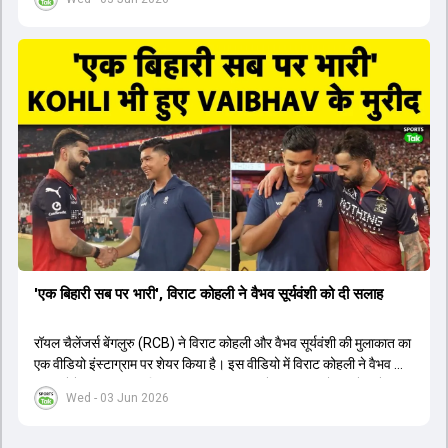
1426 छक्के लगे और 65 बार टीमों ने 200 से ज्यादा का स्कोर बनाया, जो एक
नया रिकॉर्ड है। एक युवा बल्लेबाज ने सबसे ज्यादा रन, छक्के और बेहतरीन
स्ट्राइक रेट के साथ मोस्ट वैल्युएबल प्लेयर का खिताब जीता। इसके अलावा पंजाब
और बेंगलुरु के प्रदर्शन के साथ-साथ लक्ष्य का पीछा करने वाली टीमों की सफलता
के आंकड़ों का भी विश्लेषण किया गया है।
'एक बिहारी सब पर भारी', विराट कोहली ने वैभव सूर्यवंशी को दी सलाह
रॉयल चैलेंजर्स बेंगलुरु (RCB) ने विराट कोहली और वैभव सूर्यवंशी की मुलाकात का
एक वीडियो इंस्टाग्राम पर शेयर किया है। इस वीडियो में विराट कोहली ने वैभव को
सलाह देते हुए कहा, 'एक बिहारी सब पर भारी। बस गेम खत्म।' कोहली ने उन्हें खुद
Wed - 03 Jun 2026
पर विश्वास रखने और नकारात्मक बातों पर ध्यान न देने की सलाह दी। आईपीएल
2026 में वैभव सूर्यवंशी ने 14 मैचों में 776 रन बनाकर ऑरेंज कैप और मोस्ट
वैल्यूएबल प्लेयर का खिताब जीता। अब वैभव इंडिया ए के लिए श्रीलंका में ट्राई