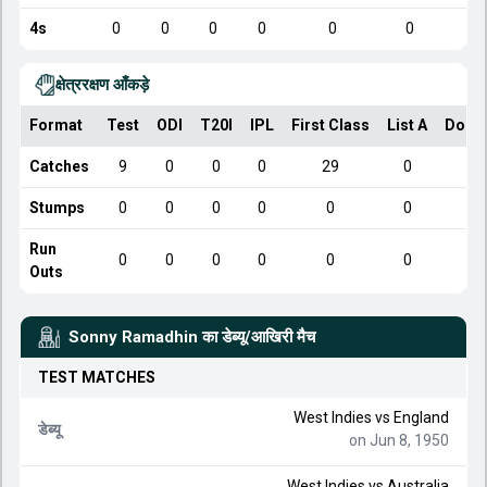
4s
0
0
0
0
0
0
क्षेत्ररक्षण आँकड़े
Format
Test
ODI
T20I
IPL
First Class
List A
Dome
Catches
9
0
0
0
29
0
Stumps
0
0
0
0
0
0
Run
0
0
0
0
0
0
Outs
Sonny Ramadhin
का डेब्यू/आखिरी मैच
TEST
MATCHES
West Indies
vs
England
डेब्यू
on Jun 8, 1950
West Indies
vs
Australia