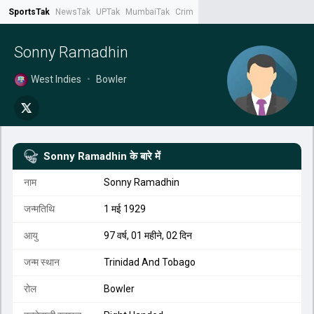
SportsTak
NewsTak
UPTak
MumbaiTak
CrimeTak
Lallantop
AstroTak
Tak.
Sonny Ramadhin
West Indies
•
Bowler
Sonny Ramadhin
के बारे में
नाम
Sonny Ramadhin
जन्मतिथि
1 मई 1929
आयु
97 वर्ष, 01 महीने, 02 दिन
जन्म स्थान
Trinidad And Tobago
रोल
Bowler