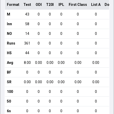
Format
Test
ODI
T20I
IPL
First Class
List A
Dome
M
43
0
0
0
0
0
Inn
58
0
0
0
0
0
NO
14
0
0
0
0
0
Runs
361
0
0
0
0
0
HS
44
0
0
0
0
0
Avg
8.00
0.00
0.00
0.00
0.00
0.00
BF
0
0
0
0
0
0
SR
0.00
0.00
0.00
0.00
0.00
0.00
100
0
0
0
0
0
0
50
0
0
0
0
0
0
6s
0
0
0
0
0
0