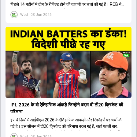
पिछले 14 महीनों में टीम के रीबिल्ड होने की कहानी पर चर्चा की गई है। RCB ने
अपनी पुरानी गलतियों को स्वीकार करते हुए एक नया रिसेट बटन दबाया। टीम
Wed - 03 Jun 2026
मैनेजमेंट में Mo Bobat, Andy Flower, Dinesh Karthik और एनालिस्ट
Freddie Wilde ने मिलकर ऑक्शन की बेहतरीन रणनीति बनाई। इसी रणनीति
के तहत Bhuvneshwar Kumar, Krunal Pandya और Rasikh Salam
जैसे भारतीय खिलाड़ियों को टीम में शामिल किया गया, जिन्होंने शानदार प्रदर्शन
किया। इसके अलावा, Virat Kohli की भूमिका में भी बदलाव देखा गया, जहां वह
अब टीम के युवा खिलाड़ियों के साथ ज्यादा जुड़े हुए नजर आते हैं। कप्तान Rajat
Patidar के नेतृत्व में टीम का कम्युनिकेशन बहुत स्पष्ट रहा है। एनालिस्ट से लेकर
मैनेजमेंट तक, सभी एक ही पेज पर रहते हैं, जिससे मैदान पर कोई कंफ्यूजन नहीं
होता। यही कारण है कि RCB ने लगातार सफलता हासिल की है।
IPL 2026 के वो ऐतिहासिक आंकड़े जिन्होंने बदल दी टी20 क्रिकेट की
परिभाषा
इस वीडियो में आईपीएल 2026 के ऐतिहासिक आंकड़ों और रिकॉर्ड्स पर चर्चा की
गई है। इस सीजन में टी20 क्रिकेट की परिभाषा बदल गई है, जहां पहली बार
भारतीय बल्लेबाजों का स्ट्राइक रेट विदेशी खिलाड़ियों से ज्यादा रहा। पूरे टूर्नामेंट में
Wed - 03 Jun 2026