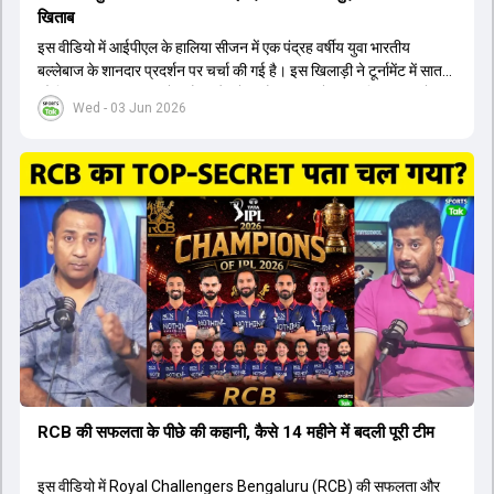
खिताब
इस वीडियो में आईपीएल के हालिया सीजन में एक पंद्रह वर्षीय युवा भारतीय
बल्लेबाज के शानदार प्रदर्शन पर चर्चा की गई है। इस खिलाड़ी ने टूर्नामेंट में सात
सौ छिहत्तर रन बनाकर ऑरेंज कैप और मोस्ट वैल्युएबल प्लेयर का खिताब अपने नाम
Wed - 03 Jun 2026
किया है। वीडियो में बताया गया है कि ऑस्ट्रेलियाई टीम के वर्तमान कप्तान और
इंग्लैंड टीम के पूर्व कप्तान ने इस युवा खिलाड़ी के खेल की सराहना की है।
ऑस्ट्रेलियाई कप्तान के अनुसार, शुरुआत में लोगों को इस खिलाड़ी के प्रदर्शन पर
संदेह था, लेकिन अब उसने खुद को एक बेहतरीन बल्लेबाज साबित कर दिया है जो
गेंद को बाउंड्री के काफी पार मारने की क्षमता रखता है। वहीं, इंग्लैंड के पूर्व कप्तान
ने कहा कि टूर्नामेंट जीतने वाली टीम के अलावा इस सीजन की सबसे बड़ी बात इस
युवा खिलाड़ी का प्रदर्शन रहा है, जिसे देखने के लिए स्टेडियम में भारी भीड़ उमड़ती
थी। शानदार प्रदर्शन के बाद इस युवा खिलाड़ी को श्रीलंका में होने वाली
त्रिकोणीय सीरीज के लिए इंडिया ए टीम में भी शामिल कर लिया गया है।
RCB की सफलता के पीछे की कहानी, कैसे 14 महीने में बदली पूरी टीम
इस वीडियो में Royal Challengers Bengaluru (RCB) की सफलता और