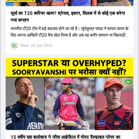
सूर्या का T20 करियर खत्म? श्रेयस, इशान, तिलक में से कोई एक बनेगा
नया कप्तान
भारतीय टी20 टीम में बड़े बदलाव होने जा रहे हैं। सूर्यकुमार यादव ने शायद भारत के
लिए अपना आखिरी टी20 मैच खेल लिया है और अब वह बतौर कप्तान या खिलाड़ी
टीम का हिस्सा नहीं होंगे। आयरलैंड और इंग्लैंड के खिलाफ आगामी टी20 सीरीज के
Wed - 03 Jun 2026
लिए नए कप्तान की तलाश जारी है। इस रेस में श्रेयस अय्यर सबसे आगे चल रहे
हैं। उनके अलावा ईशान किशन और तिलक वर्मा भी कप्तानी के दावेदार हैं। अक्षर
पटेल इस रेस में काफी पीछे हैं, जबकि संजू सैमसन और रजत पाटीदार कप्तानी की
दौड़ से बाहर हैं। आगामी सीरीज के लिए वैभव सूर्यवंशी को तीसरे ओपनर के तौर पर
टीम में शामिल किया जाएगा, जबकि अभिषेक शर्मा और संजू सैमसन पहली पसंद
होंगे। इसके अलावा नीतीश रेड्डी को बतौर ऑलराउंडर ज्यादा मौके मिलेंगे। अजीत
अगरकर की अगुवाई वाली चयन समिति और कोच गौतम गंभीर आगामी टी20 वर्ल्ड
कप और 2028 ओलंपिक के लिए लंबी अवधि का विजन लेकर चल रहे हैं।
15 वर्षीय युवा बल्लेबाज ने जीता आईपीएल में मोस्ट वैल्युएबल प्लेयर का