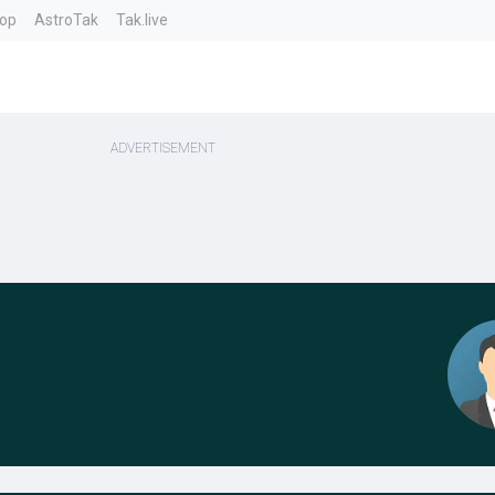
top
AstroTak
Tak.live