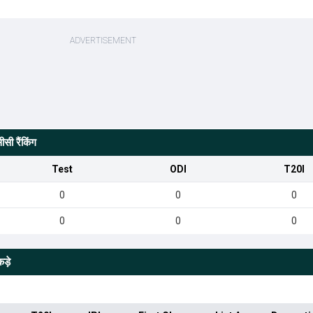
सी रैंकिंग
Test
ODI
T20I
0
0
0
0
0
0
ड़े