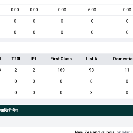
0.00
0.00
0.00
6.00
0.00
0
0
0
0
0
0
0
0
0
0
I
T20I
IPL
First Class
List A
Domestic
3
2
2
169
93
11
0
0
0
0
0
0
0
0
3
0
ू/आखिरी मैच
New Zealand
vs
India
on Mar 1