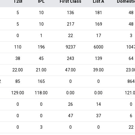
T20I
IPL
First Class
List A
Domesti
5
10
136
181
48
5
10
217
169
48
0
1
22
17
3
110
196
9237
6000
104
38
45
243
139
64
0
22.00
21.00
47.00
39.00
23.0
2
85
165
0
0
864
0
129.00
118.00
0.00
0.00
121.
0
0
26
14
0
0
0
47
37
6
0
3
0
0
22