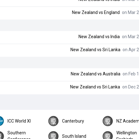
New Zealand
vs
England
on Mar 2
New Zealand
vs
India
on Mar 2
New Zealand
vs
Sri Lanka
on Apr 2
New Zealand
vs
Australia
on Feb 1
New Zealand
vs
Sri Lanka
on Dec 2
ICC World XI
Canterbury
NZ Acade
Southern
Wellington
South Island