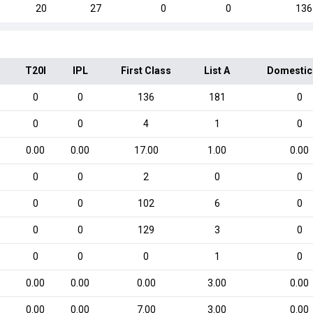
20
27
0
0
136
T20I
IPL
First Class
List A
Domestic
0
0
136
181
0
0
0
4
1
0
0.00
0.00
17.00
1.00
0.00
0
0
2
0
0
0
0
102
6
0
0
0
129
3
0
0
0
0
1
0
0.00
0.00
0.00
3.00
0.00
0.00
0.00
7.00
3.00
0.00