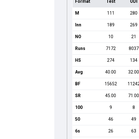
Format
Test
ODI
M
111
280
Inn
189
269
NO
10
21
Runs
7172
8037
HS
274
134
Avg
40.00
32.0
BF
15652
1124
SR
45.00
71.0
100
9
8
50
46
49
6s
26
63