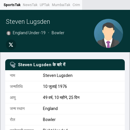
SportsTak
NewsTak
UPTak
MumbaiTak
CrimeTak
Lallantop
AstroTak
Tak.
Steven Lugsden
England Under-19
•
Bowler
Steven Lugsden
के बारे में
नाम
Steven Lugsden
जन्मतिथि
10 जुलाई 1976
आयु
49 वर्ष, 10 महीने, 25 दिन
जन्म स्थान
England
रोल
Bowler