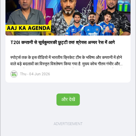
T20I कप्तानी से सूर्यकुमारकी छुट्टी तय! श्रेयस अय्यर रेस में आगे
स्पोर्ट्स तक के इस वीडियो में भारतीय क्रिकेट टीम के भविष्य और कप्तानी में होने
वाले बड़े बदलावों का विस्तृत विश्लेषण किया गया है. मुख्य कोच गौतम गंभीर और
चयनकर्ता अजीत अगरकर 2027 वनडे वर्ल्ड कप और 2028 टी20 वर्ल्ड कप के
Thu - 04 Jun 2026
लिए दीर्घकालिक योजना बना रहे हैं. चर्चा के अनुसार, सूर्यकुमार यादव के स्थान पर
श्रेयस अय्यर को टी20 टीम का नया कप्तान नियुक्त किया जा सकता है, जबकि
तिलक वर्मा और ईशान किशन उपकप्तानी की रेस में हैं. हार्दिक पंड्या की फिटनेस
चिंताओं के बीच नीतीश कुमार रेड्डी को उनके बैकअप के तौर पर तैयार किया जा
और देखें
रहा है. वीडियो में वैभव सूर्यवंशी के डेब्यू, अभिषेक शर्मा और संजू सैमसन की ओपनिंग
भूमिका और टेस्ट क्रिकेट के भविष्य पर भी प्रकाश डाला गया है. इसके अतिरिक्त,
ईएसपीएन की 21वीं सदी के टॉप 25 क्रिकेटर्स की सूची, इम्पैक्ट प्लेयर रूल का
ऑलराउंडर्स पर प्रभाव और भारत-अफगानिस्तान टेस्ट मैच जैसे महत्वपूर्ण विषयों
पर तथ्यात्मक जानकारी साझा की गई है.