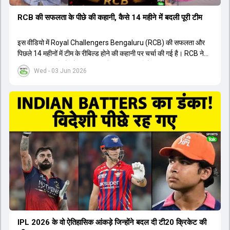
RCB की सफलता के पीछे की कहानी, कैसे 14 महीने में बदली पूरी टीम
इस वीडियो में Royal Challengers Bengaluru (RCB) की सफलता और
पिछले 14 महीनों में टीम के रीबिल्ड होने की कहानी पर चर्चा की गई है। RCB ने
अपनी पुरानी गलतियों को स्वीकार करते हुए एक नया रिसेट बटन दबाया। टीम
Wed - 03 Jun 2026
मैनेजमेंट में Mo Bobat, Andy Flower, Dinesh Karthik और एनालिस्ट
Freddie Wilde ने मिलकर ऑक्शन की बेहतरीन रणनीति बनाई। इसी रणनीति
के तहत Bhuvneshwar Kumar, Krunal Pandya और Rasikh Salam
जैसे भारतीय खिलाड़ियों को टीम में शामिल किया गया, जिन्होंने शानदार प्रदर्शन
किया। इसके अलावा, Virat Kohli की भूमिका में भी बदलाव देखा गया, जहां वह
अब टीम के युवा खिलाड़ियों के साथ ज्यादा जुड़े हुए नजर आते हैं। कप्तान Rajat
Patidar के नेतृत्व में टीम का कम्युनिकेशन बहुत स्पष्ट रहा है। एनालिस्ट से लेकर
मैनेजमेंट तक, सभी एक ही पेज पर रहते हैं, जिससे मैदान पर कोई कंफ्यूजन नहीं
होता। यही कारण है कि RCB ने लगातार सफलता हासिल की है।
IPL 2026 के वो ऐतिहासिक आंकड़े जिन्होंने बदल दी टी20 क्रिकेट की