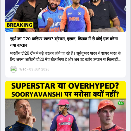
सूर्या का T20 करियर खत्म? श्रेयस, इशान, तिलक में से कोई एक बनेगा
नया कप्तान
भारतीय टी20 टीम में बड़े बदलाव होने जा रहे हैं। सूर्यकुमार यादव ने शायद भारत के
लिए अपना आखिरी टी20 मैच खेल लिया है और अब वह बतौर कप्तान या खिलाड़ी
टीम का हिस्सा नहीं होंगे। आयरलैंड और इंग्लैंड के खिलाफ आगामी टी20 सीरीज के
Wed - 03 Jun 2026
लिए नए कप्तान की तलाश जारी है। इस रेस में श्रेयस अय्यर सबसे आगे चल रहे
हैं। उनके अलावा ईशान किशन और तिलक वर्मा भी कप्तानी के दावेदार हैं। अक्षर
पटेल इस रेस में काफी पीछे हैं, जबकि संजू सैमसन और रजत पाटीदार कप्तानी की
दौड़ से बाहर हैं। आगामी सीरीज के लिए वैभव सूर्यवंशी को तीसरे ओपनर के तौर पर
टीम में शामिल किया जाएगा, जबकि अभिषेक शर्मा और संजू सैमसन पहली पसंद
होंगे। इसके अलावा नीतीश रेड्डी को बतौर ऑलराउंडर ज्यादा मौके मिलेंगे। अजीत
अगरकर की अगुवाई वाली चयन समिति और कोच गौतम गंभीर आगामी टी20 वर्ल्ड
कप और 2028 ओलंपिक के लिए लंबी अवधि का विजन लेकर चल रहे हैं।