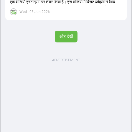
एक वीडियो इंस्टाग्राम पर शेयर किया है। इस वीडियो में विराट कोहली ने वैभव को
सलाह देते हुए कहा, 'एक बिहारी सब पर भारी। बस गेम खत्म।' कोहली ने उन्हें खुद
Wed - 03 Jun 2026
पर विश्वास रखने और नकारात्मक बातों पर ध्यान न देने की सलाह दी। आईपीएल
2026 में वैभव सूर्यवंशी ने 14 मैचों में 776 रन बनाकर ऑरेंज कैप और मोस्ट
वैल्यूएबल प्लेयर का खिताब जीता। अब वैभव इंडिया ए के लिए श्रीलंका में ट्राई
सीरीज खेलेंगे। वहीं, विराट कोहली लंदन रवाना हो गए हैं और अगली वनडे सीरीज में
और देखें
नजर आएंगे।