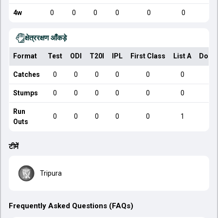
4w
0
0
0
0
0
0
क्षेत्ररक्षण आँकड़े
Format
Test
ODI
T20I
IPL
First Class
List A
Dome
Catches
0
0
0
0
0
0
Stumps
0
0
0
0
0
0
Run
0
0
0
0
0
1
Outs
टीमें
Tripura
Frequently Asked Questions (FAQs)