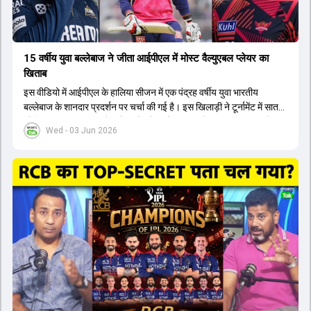
15 वर्षीय युवा बल्लेबाज ने जीता आईपीएल में मोस्ट वैल्युएबल प्लेयर का
खिताब
इस वीडियो में आईपीएल के हालिया सीजन में एक पंद्रह वर्षीय युवा भारतीय
बल्लेबाज के शानदार प्रदर्शन पर चर्चा की गई है। इस खिलाड़ी ने टूर्नामेंट में सात
सौ छिहत्तर रन बनाकर ऑरेंज कैप और मोस्ट वैल्युएबल प्लेयर का खिताब अपने नाम
Wed - 03 Jun 2026
किया है। वीडियो में बताया गया है कि ऑस्ट्रेलियाई टीम के वर्तमान कप्तान और
इंग्लैंड टीम के पूर्व कप्तान ने इस युवा खिलाड़ी के खेल की सराहना की है।
ऑस्ट्रेलियाई कप्तान के अनुसार, शुरुआत में लोगों को इस खिलाड़ी के प्रदर्शन पर
संदेह था, लेकिन अब उसने खुद को एक बेहतरीन बल्लेबाज साबित कर दिया है जो
गेंद को बाउंड्री के काफी पार मारने की क्षमता रखता है। वहीं, इंग्लैंड के पूर्व कप्तान
ने कहा कि टूर्नामेंट जीतने वाली टीम के अलावा इस सीजन की सबसे बड़ी बात इस
युवा खिलाड़ी का प्रदर्शन रहा है, जिसे देखने के लिए स्टेडियम में भारी भीड़ उमड़ती
थी। शानदार प्रदर्शन के बाद इस युवा खिलाड़ी को श्रीलंका में होने वाली
त्रिकोणीय सीरीज के लिए इंडिया ए टीम में भी शामिल कर लिया गया है।