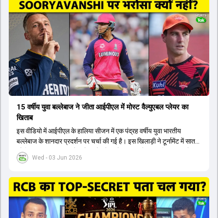
टीम में शामिल किया जाएगा, जबकि अभिषेक शर्मा और संजू सैमसन पहली पसंद
होंगे। इसके अलावा नीतीश रेड्डी को बतौर ऑलराउंडर ज्यादा मौके मिलेंगे। अजीत
अगरकर की अगुवाई वाली चयन समिति और कोच गौतम गंभीर आगामी टी20 वर्ल्ड
कप और 2028 ओलंपिक के लिए लंबी अवधि का विजन लेकर चल रहे हैं।
15 वर्षीय युवा बल्लेबाज ने जीता आईपीएल में मोस्ट वैल्युएबल प्लेयर का
खिताब
इस वीडियो में आईपीएल के हालिया सीजन में एक पंद्रह वर्षीय युवा भारतीय
बल्लेबाज के शानदार प्रदर्शन पर चर्चा की गई है। इस खिलाड़ी ने टूर्नामेंट में सात
सौ छिहत्तर रन बनाकर ऑरेंज कैप और मोस्ट वैल्युएबल प्लेयर का खिताब अपने नाम
Wed - 03 Jun 2026
किया है। वीडियो में बताया गया है कि ऑस्ट्रेलियाई टीम के वर्तमान कप्तान और
इंग्लैंड टीम के पूर्व कप्तान ने इस युवा खिलाड़ी के खेल की सराहना की है।
ऑस्ट्रेलियाई कप्तान के अनुसार, शुरुआत में लोगों को इस खिलाड़ी के प्रदर्शन पर
संदेह था, लेकिन अब उसने खुद को एक बेहतरीन बल्लेबाज साबित कर दिया है जो
गेंद को बाउंड्री के काफी पार मारने की क्षमता रखता है। वहीं, इंग्लैंड के पूर्व कप्तान
ने कहा कि टूर्नामेंट जीतने वाली टीम के अलावा इस सीजन की सबसे बड़ी बात इस