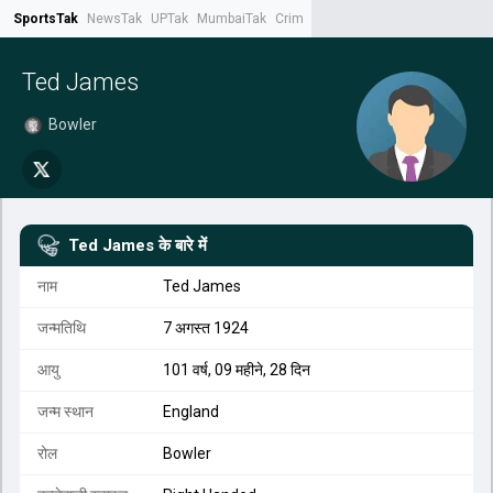
SportsTak
NewsTak
UPTak
MumbaiTak
CrimeTak
Lallantop
AstroTak
Tak.
Ted James
Bowler
Ted James
के बारे में
नाम
Ted James
जन्मतिथि
7 अगस्त 1924
आयु
101 वर्ष, 09 महीने, 28 दिन
जन्म स्थान
England
रोल
Bowler