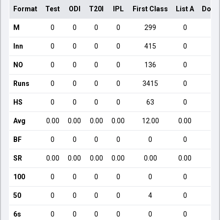
Format
Test
ODI
T20I
IPL
First Class
List A
Dome
M
0
0
0
0
299
0
Inn
0
0
0
0
415
0
NO
0
0
0
0
136
0
Runs
0
0
0
0
3415
0
HS
0
0
0
0
63
0
Avg
0.00
0.00
0.00
0.00
12.00
0.00
BF
0
0
0
0
0
0
SR
0.00
0.00
0.00
0.00
0.00
0.00
100
0
0
0
0
0
0
50
0
0
0
0
4
0
6s
0
0
0
0
0
0