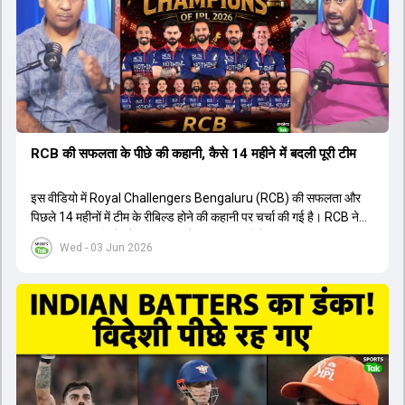
युवा खिलाड़ी का प्रदर्शन रहा है, जिसे देखने के लिए स्टेडियम में भारी भीड़ उमड़ती
थी। शानदार प्रदर्शन के बाद इस युवा खिलाड़ी को श्रीलंका में होने वाली
त्रिकोणीय सीरीज के लिए इंडिया ए टीम में भी शामिल कर लिया गया है।
RCB की सफलता के पीछे की कहानी, कैसे 14 महीने में बदली पूरी टीम
इस वीडियो में Royal Challengers Bengaluru (RCB) की सफलता और
पिछले 14 महीनों में टीम के रीबिल्ड होने की कहानी पर चर्चा की गई है। RCB ने
अपनी पुरानी गलतियों को स्वीकार करते हुए एक नया रिसेट बटन दबाया। टीम
Wed - 03 Jun 2026
मैनेजमेंट में Mo Bobat, Andy Flower, Dinesh Karthik और एनालिस्ट
Freddie Wilde ने मिलकर ऑक्शन की बेहतरीन रणनीति बनाई। इसी रणनीति
के तहत Bhuvneshwar Kumar, Krunal Pandya और Rasikh Salam
जैसे भारतीय खिलाड़ियों को टीम में शामिल किया गया, जिन्होंने शानदार प्रदर्शन
किया। इसके अलावा, Virat Kohli की भूमिका में भी बदलाव देखा गया, जहां वह
अब टीम के युवा खिलाड़ियों के साथ ज्यादा जुड़े हुए नजर आते हैं। कप्तान Rajat
Patidar के नेतृत्व में टीम का कम्युनिकेशन बहुत स्पष्ट रहा है। एनालिस्ट से लेकर
मैनेजमेंट तक, सभी एक ही पेज पर रहते हैं, जिससे मैदान पर कोई कंफ्यूजन नहीं