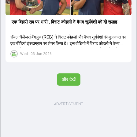
'एक बिहारी सब पर भारी', विराट कोहली ने वैभव सूर्यवंशी को दी सलाह
रॉयल चैलेंजर्स बेंगलुरु (RCB) ने विराट कोहली और वैभव सूर्यवंशी की मुलाकात का
एक वीडियो इंस्टाग्राम पर शेयर किया है। इस वीडियो में विराट कोहली ने वैभव को
सलाह देते हुए कहा, 'एक बिहारी सब पर भारी। बस गेम खत्म।' कोहली ने उन्हें खुद
Wed - 03 Jun 2026
पर विश्वास रखने और नकारात्मक बातों पर ध्यान न देने की सलाह दी। आईपीएल
2026 में वैभव सूर्यवंशी ने 14 मैचों में 776 रन बनाकर ऑरेंज कैप और मोस्ट
वैल्यूएबल प्लेयर का खिताब जीता। अब वैभव इंडिया ए के लिए श्रीलंका में ट्राई
सीरीज खेलेंगे। वहीं, विराट कोहली लंदन रवाना हो गए हैं और अगली वनडे सीरीज में
और देखें
नजर आएंगे।