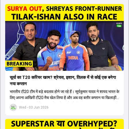
सूर्या का T20 करियर खत्म? श्रेयस, इशान, तिलक में से कोई एक बनेगा
नया कप्तान
भारतीय टी20 टीम में बड़े बदलाव होने जा रहे हैं। सूर्यकुमार यादव ने शायद भारत के
लिए अपना आखिरी टी20 मैच खेल लिया है और अब वह बतौर कप्तान या खिलाड़ी
टीम का हिस्सा नहीं होंगे। आयरलैंड और इंग्लैंड के खिलाफ आगामी टी20 सीरीज के
Wed - 03 Jun 2026
लिए नए कप्तान की तलाश जारी है। इस रेस में श्रेयस अय्यर सबसे आगे चल रहे
हैं। उनके अलावा ईशान किशन और तिलक वर्मा भी कप्तानी के दावेदार हैं। अक्षर
पटेल इस रेस में काफी पीछे हैं, जबकि संजू सैमसन और रजत पाटीदार कप्तानी की
दौड़ से बाहर हैं। आगामी सीरीज के लिए वैभव सूर्यवंशी को तीसरे ओपनर के तौर पर