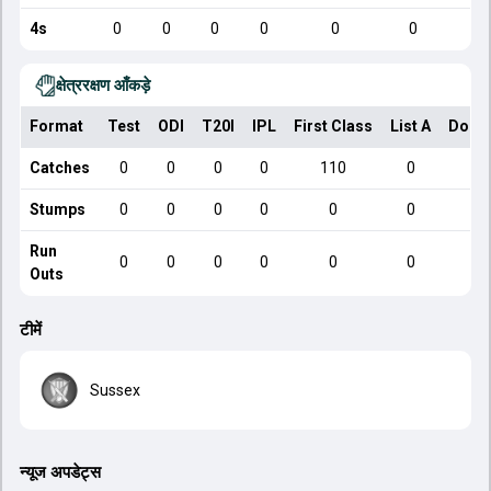
4s
0
0
0
0
0
0
क्षेत्ररक्षण आँकड़े
Format
Test
ODI
T20I
IPL
First Class
List A
Dome
Catches
0
0
0
0
110
0
Stumps
0
0
0
0
0
0
Run
0
0
0
0
0
0
Outs
टीमें
Sussex
न्यूज अपडेट्स