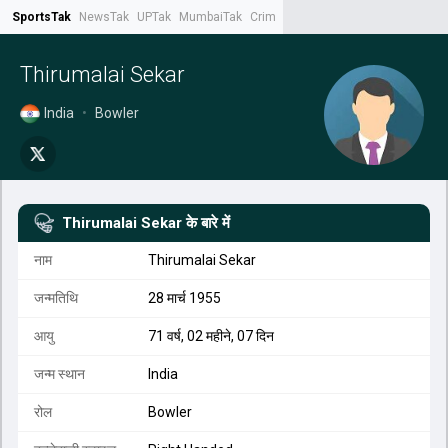
SportsTak
NewsTak
UPTak
MumbaiTak
CrimeTak
Lallantop
AstroTak
Tak.
Thirumalai Sekar
India
•
Bowler
Thirumalai Sekar
के बारे में
नाम
Thirumalai Sekar
जन्मतिथि
28 मार्च 1955
आयु
71 वर्ष, 02 महीने, 07 दिन
जन्म स्थान
India
रोल
Bowler