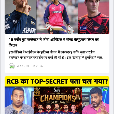
कप और 2028 ओलंपिक के लिए लंबी अवधि का विजन लेकर चल रहे हैं।
15 वर्षीय युवा बल्लेबाज ने जीता आईपीएल में मोस्ट वैल्युएबल प्लेयर का
खिताब
इस वीडियो में आईपीएल के हालिया सीजन में एक पंद्रह वर्षीय युवा भारतीय
बल्लेबाज के शानदार प्रदर्शन पर चर्चा की गई है। इस खिलाड़ी ने टूर्नामेंट में सात
सौ छिहत्तर रन बनाकर ऑरेंज कैप और मोस्ट वैल्युएबल प्लेयर का खिताब अपने नाम
Wed - 03 Jun 2026
किया है। वीडियो में बताया गया है कि ऑस्ट्रेलियाई टीम के वर्तमान कप्तान और
इंग्लैंड टीम के पूर्व कप्तान ने इस युवा खिलाड़ी के खेल की सराहना की है।
ऑस्ट्रेलियाई कप्तान के अनुसार, शुरुआत में लोगों को इस खिलाड़ी के प्रदर्शन पर
संदेह था, लेकिन अब उसने खुद को एक बेहतरीन बल्लेबाज साबित कर दिया है जो
गेंद को बाउंड्री के काफी पार मारने की क्षमता रखता है। वहीं, इंग्लैंड के पूर्व कप्तान
ने कहा कि टूर्नामेंट जीतने वाली टीम के अलावा इस सीजन की सबसे बड़ी बात इस
युवा खिलाड़ी का प्रदर्शन रहा है, जिसे देखने के लिए स्टेडियम में भारी भीड़ उमड़ती
थी। शानदार प्रदर्शन के बाद इस युवा खिलाड़ी को श्रीलंका में होने वाली
त्रिकोणीय सीरीज के लिए इंडिया ए टीम में भी शामिल कर लिया गया है।