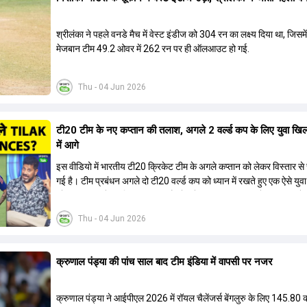
श्रीलंका ने पहले वनडे मैच में वेस्ट इंडीज को 304 रन का लक्ष्य द‍िया था, जिसमें
मेजबान टीम 49.2 ओवर में 262 रन पर ही ऑलआउट हो गई.
Thu - 04 Jun 2026
टी20 टीम के नए कप्तान की तलाश, अगले 2 वर्ल्ड कप के लिए युवा खिला
में आगे
इस वीडियो में भारतीय टी20 क्रिकेट टीम के अगले कप्तान को लेकर विस्तार से 
गई है। टीम प्रबंधन अगले दो टी20 वर्ल्ड कप को ध्यान में रखते हुए एक ऐसे युव
को कप्तान बनाने पर विचार कर रहा है जो लंबे समय तक टीम का नेतृत्व कर सके। 
बताया गया है कि टी20 टीम को टेस्ट और वनडे टीम से अलग रखा गया है। कप्त
Thu - 04 Jun 2026
में कुछ ऐसे युवा खिलाड़ी शामिल हैं जिनके पास घरेलू क्रिकेट में कप्तानी का अनुभ
जबकि कुछ ऐसे भी हैं जिनके पास अनुभव नहीं है लेकिन उम्र उनके पक्ष में है। द
कई दिग्गज और अनुभवी खिलाड़ी इस कप्तानी की दौड़ से बाहर बताए जा रहे हैं।
क्रुणाल पंड्या की पांच साल बाद टीम इंडिया में वापसी पर नजर
विकेटकीपर की भूमिका को लेकर भी स्पष्टता दी गई है कि टी20 में ओपनिंग करने
विकेटकीपर को ही प्राथमिकता दी जाएगी। टीम का मुख्य लक्ष्य एक ऐसा कप्तान च
जो अगले चार से आठ साल तक टीम की कमान संभाल सके।
क्रुणाल पंड्या ने आईपीएल 2026 में रॉयल चैलेंजर्स बेंगलुरु के लिए 145.80 