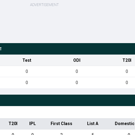
ग
Test
ODI
T20I
0
0
0
0
0
0
T20I
IPL
First Class
List A
Domestic