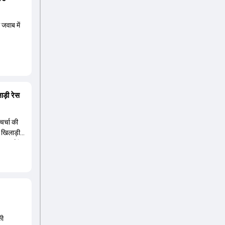
 जवाब में
ड़ी रेस
चर्चा की
ा खिलाड़ी
चर्चा में
ानी की रेस
व है,
ूसरी ओर,
 वाले
ुनना है
की