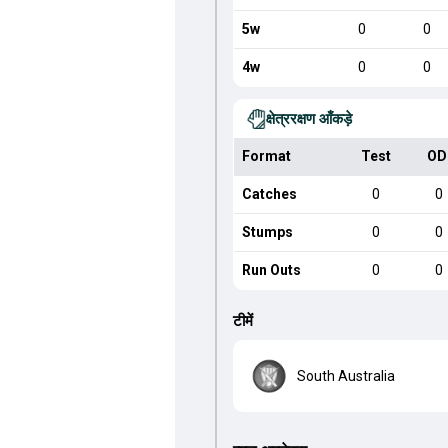
5w
0
0
4w
0
0
क्षेत्ररक्षण आँकड़े
Format
Test
OD
Catches
0
0
Stumps
0
0
Run Outs
0
0
टीमें
South Australia