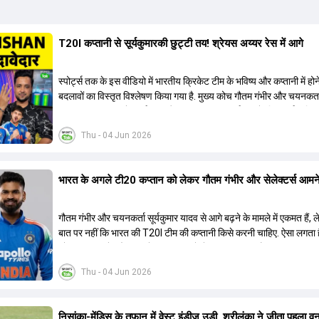
T20I कप्तानी से सूर्यकुमारकी छुट्टी तय! श्रेयस अय्यर रेस में आगे
स्पोर्ट्स तक के इस वीडियो में भारतीय क्रिकेट टीम के भविष्य और कप्तानी में होने
बदलावों का विस्तृत विश्लेषण किया गया है. मुख्य कोच गौतम गंभीर और चयनकर
अगरकर 2027 वनडे वर्ल्ड कप और 2028 टी20 वर्ल्ड कप के लिए दीर्घकालि
बना रहे हैं. चर्चा के अनुसार, सूर्यकुमार यादव के स्थान पर श्रेयस अय्यर को टी
Thu - 04 Jun 2026
नया कप्तान नियुक्त किया जा सकता है, जबकि तिलक वर्मा और ईशान किशन उप
की रेस में हैं. हार्दिक पंड्या की फिटनेस चिंताओं के बीच नीतीश कुमार रेड्डी को
बैकअप के तौर पर तैयार किया जा रहा है. वीडियो में वैभव सूर्यवंशी के डेब्यू, अभिष
भारत के अगले टी20 कप्तान को लेकर गौतम गंभीर और सेलेक्टर्स आमन
और संजू सैमसन की ओपनिंग भूमिका और टेस्ट क्रिकेट के भविष्य पर भी प्रका
है. इसके अतिरिक्त, ईएसपीएन की 21वीं सदी के टॉप 25 क्रिकेटर्स की सूची, इम्प
रूल का ऑलराउंडर्स पर प्रभाव और भारत-अफगानिस्तान टेस्ट मैच जैसे महत्वपूर
गौतम गंभीर और चयनकर्ता सूर्यकुमार यादव से आगे बढ़ने के मामले में एकमत हैं,
पर तथ्यात्मक जानकारी साझा की गई है.
बात पर नहीं कि भारत की T20I टीम की कप्तानी किसे करनी चाहिए. ऐसा लगता ह
को नए कप्तान के तौर पर श्रेयस अय्यर को लेकर कुछ शंकाएं हैं.
Thu - 04 Jun 2026
निसांका-मेंडिस के तूफान में वेस्ट इंडीज उड़ी, श्रीलंका ने जीता पहला व