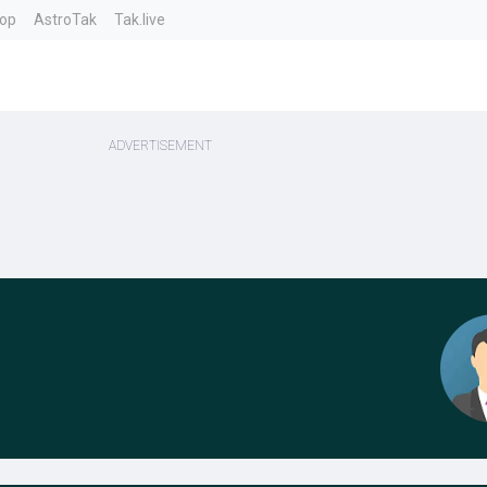
top
AstroTak
Tak.live