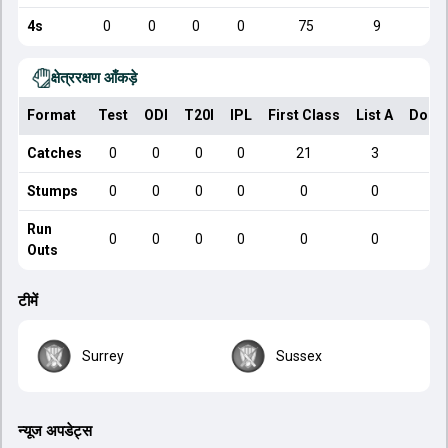
4s
0
0
0
0
75
9
क्षेत्ररक्षण आँकड़े
Format
Test
ODI
T20I
IPL
First Class
List A
Dome
Catches
0
0
0
0
21
3
Stumps
0
0
0
0
0
0
Run
0
0
0
0
0
0
Outs
टीमें
Surrey
Sussex
न्यूज अपडेट्स