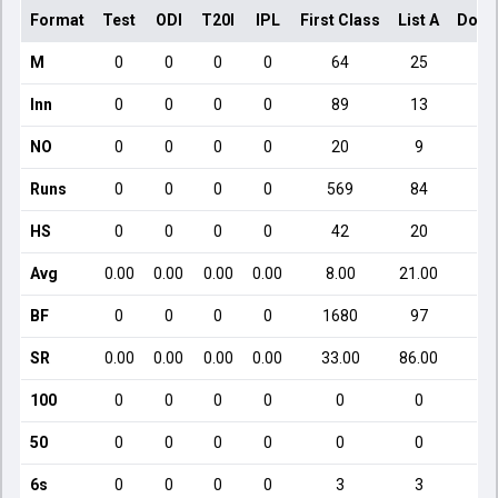
Format
Test
ODI
T20I
IPL
First Class
List A
Dome
M
0
0
0
0
64
25
Inn
0
0
0
0
89
13
NO
0
0
0
0
20
9
Runs
0
0
0
0
569
84
HS
0
0
0
0
42
20
Avg
0.00
0.00
0.00
0.00
8.00
21.00
BF
0
0
0
0
1680
97
SR
0.00
0.00
0.00
0.00
33.00
86.00
1
100
0
0
0
0
0
0
50
0
0
0
0
0
0
6s
0
0
0
0
3
3