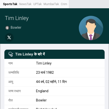
SportsTak
NewsTak
UPTak
MumbaiTak
CrimeTak
Lallantop
AstroTak
Tak.
Tim Linley
Bowler
Tim Linley
के बारे में
नाम
Tim Linley
जन्मतिथि
23 मार्च 1982
आयु
44 वर्ष, 02 महीने, 11 दिन
जन्म स्थान
England
रोल
Bowler