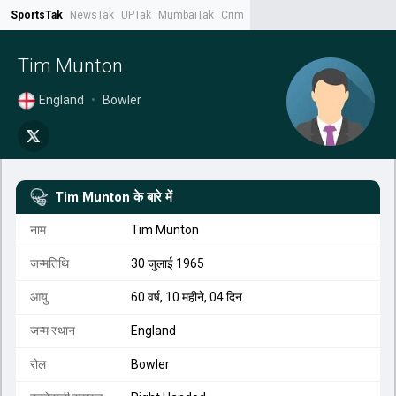
SportsTak
NewsTak
UPTak
MumbaiTak
CrimeTak
Lallantop
AstroTak
Tak.
Tim Munton
England
•
Bowler
Tim Munton
के बारे में
नाम
Tim Munton
जन्मतिथि
30 जुलाई 1965
आयु
60 वर्ष, 10 महीने, 04 दिन
जन्म स्थान
England
रोल
Bowler