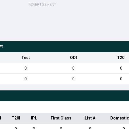
ंग
Test
ODI
T20I
0
0
0
0
0
0
I
T20I
IPL
First Class
List A
Domestic