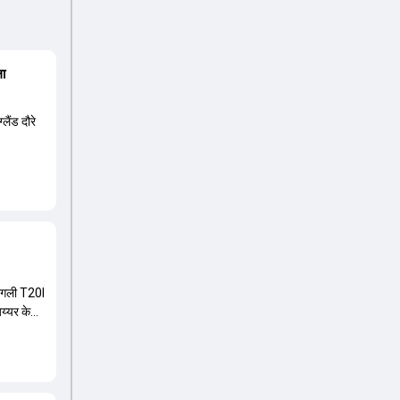
ला
लैंड दौरे
 अगली T20I
अय्यर के