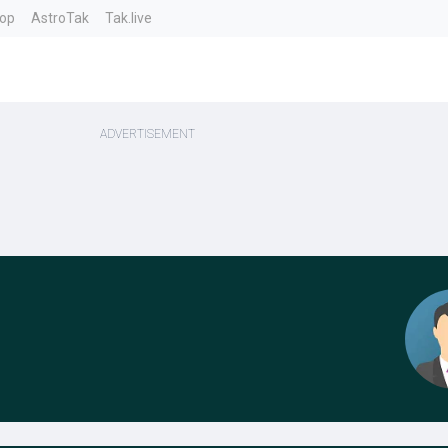
top
AstroTak
Tak.live