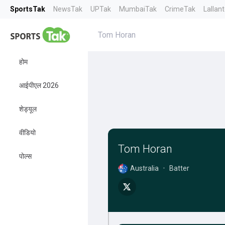
SportsTak
NewsTak
UPTak
MumbaiTak
CrimeTak
Lallan
Tom Horan
होम
आईपीएल 2026
शेड्यूल
वीडियो
Tom Horan
पोल्स
Australia
•
Batter