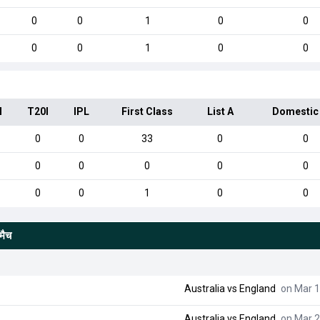
0
0
1
0
0
0
0
1
0
0
I
T20I
IPL
First Class
List A
Domestic
0
0
33
0
0
0
0
0
0
0
0
0
1
0
0
मैच
Australia
vs
England
on Mar 1
Australia
vs
England
on Mar 2