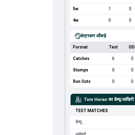
5w
1
0
4w
0
0
क्षेत्ररक्षण आँकड़े
Format
Test
OD
Catches
6
0
Stumps
0
0
Run Outs
0
0
Tom Horan
का डेब्यू/आखिरी 
TEST
MATCHES
डेब्यू
आखिरी