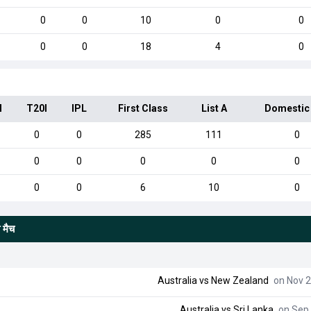
0
0
10
0
0
0
0
18
4
0
I
T20I
IPL
First Class
List A
Domestic
0
0
285
111
0
0
0
0
0
0
0
0
6
10
0
 मैच
Australia
vs
New Zealand
on Nov 2
Australia
vs
Sri Lanka
on Sep 