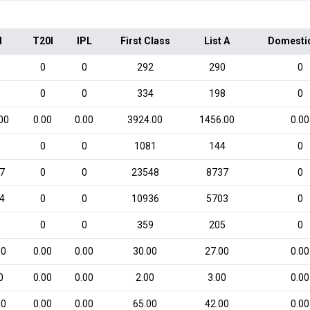
I
T20I
IPL
First Class
List A
Domesti
0
0
292
290
0
0
0
334
198
0
00
0.00
0.00
3924.00
1456.00
0.00
0
0
1081
144
0
7
0
0
23548
8737
0
4
0
0
10936
5703
0
0
0
359
205
0
00
0.00
0.00
30.00
27.00
0.00
0
0.00
0.00
2.00
3.00
0.00
00
0.00
0.00
65.00
42.00
0.00