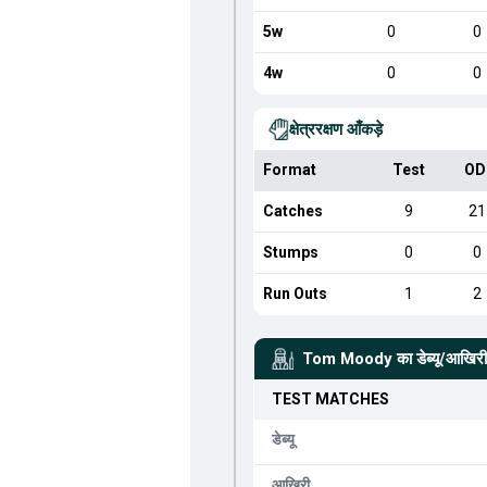
5w
0
0
4w
0
0
क्षेत्ररक्षण आँकड़े
Format
Test
OD
Catches
9
21
Stumps
0
0
Run Outs
1
2
Tom Moody
का डेब्यू/आखिरी
TEST
MATCHES
डेब्यू
आखिरी