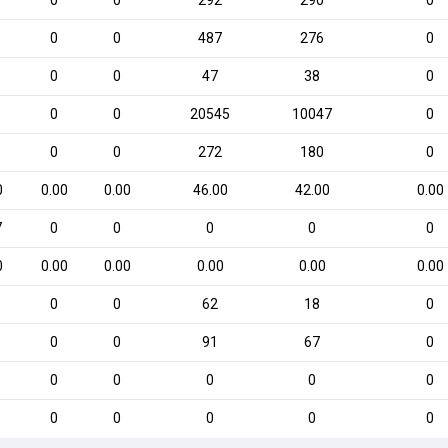
0
0
292
290
0
0
0
487
276
0
0
0
47
38
0
1
0
0
20545
10047
0
0
0
272
180
0
0
0.00
0.00
46.00
42.00
0.00
7
0
0
0
0
0
0
0.00
0.00
0.00
0.00
0.00
0
0
62
18
0
0
0
91
67
0
0
0
0
0
0
0
0
0
0
0