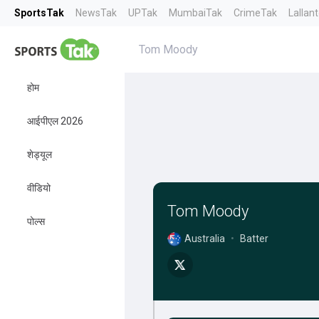
SportsTak
NewsTak
UPTak
MumbaiTak
CrimeTak
Lallan
Tom Moody
होम
आईपीएल 2026
शेड्यूल
वीडियो
Tom Moody
पोल्स
Australia
•
Batter