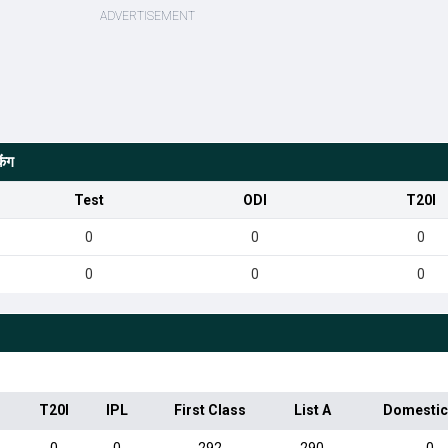
िंग
Test
ODI
T20I
0
0
0
0
0
0
T20I
IPL
First Class
List A
Domestic