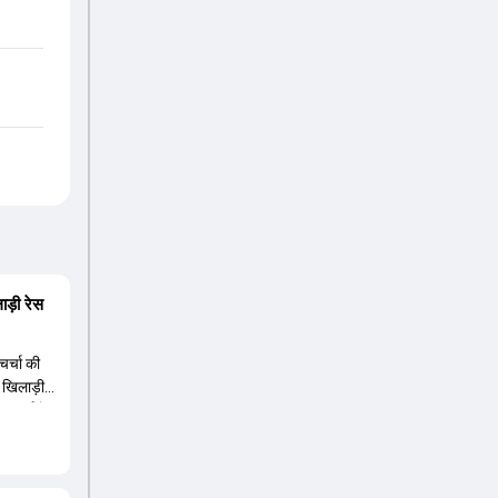
ड़ी रेस
चर्चा की
ा खिलाड़ी
चर्चा में
ानी की रेस
व है,
ूसरी ओर,