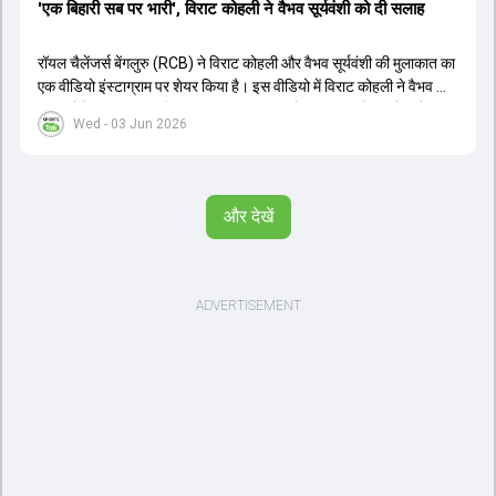
'एक बिहारी सब पर भारी', विराट कोहली ने वैभव सूर्यवंशी को दी सलाह
रॉयल चैलेंजर्स बेंगलुरु (RCB) ने विराट कोहली और वैभव सूर्यवंशी की मुलाकात का
एक वीडियो इंस्टाग्राम पर शेयर किया है। इस वीडियो में विराट कोहली ने वैभव को
सलाह देते हुए कहा, 'एक बिहारी सब पर भारी। बस गेम खत्म।' कोहली ने उन्हें खुद
Wed - 03 Jun 2026
पर विश्वास रखने और नकारात्मक बातों पर ध्यान न देने की सलाह दी। आईपीएल
2026 में वैभव सूर्यवंशी ने 14 मैचों में 776 रन बनाकर ऑरेंज कैप और मोस्ट
वैल्यूएबल प्लेयर का खिताब जीता। अब वैभव इंडिया ए के लिए श्रीलंका में ट्राई
सीरीज खेलेंगे। वहीं, विराट कोहली लंदन रवाना हो गए हैं और अगली वनडे सीरीज में
और देखें
नजर आएंगे।