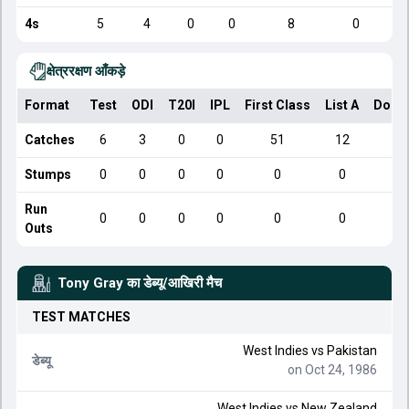
4s
5
4
0
0
8
0
क्षेत्ररक्षण आँकड़े
Format
Test
ODI
T20I
IPL
First Class
List A
Dome
Catches
6
3
0
0
51
12
Stumps
0
0
0
0
0
0
Run
0
0
0
0
0
0
Outs
Tony Gray
का डेब्यू/आखिरी मैच
TEST
MATCHES
West Indies
vs
Pakistan
डेब्यू
on Oct 24, 1986
West Indies
vs
New Zealand