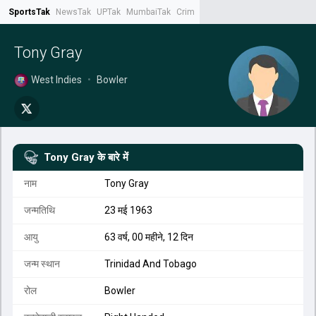
SportsTak
NewsTak
UPTak
MumbaiTak
CrimeTak
Lallantop
AstroTak
Tak.
Tony Gray
West Indies
•
Bowler
Tony Gray
के बारे में
नाम
Tony Gray
जन्मतिथि
23 मई 1963
आयु
63 वर्ष, 00 महीने, 12 दिन
जन्म स्थान
Trinidad And Tobago
रोल
Bowler