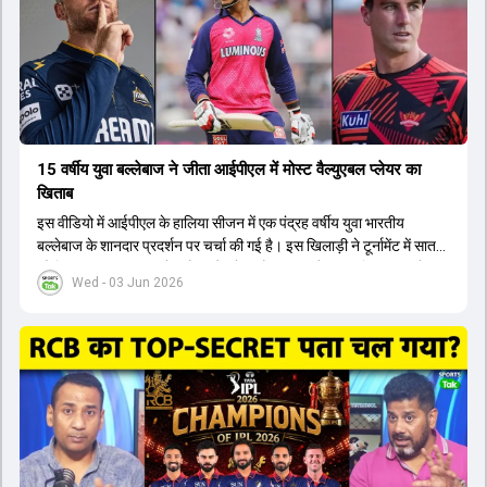
कप और 2028 ओलंपिक के लिए लंबी अवधि का विजन लेकर चल रहे हैं।
15 वर्षीय युवा बल्लेबाज ने जीता आईपीएल में मोस्ट वैल्युएबल प्लेयर का
खिताब
इस वीडियो में आईपीएल के हालिया सीजन में एक पंद्रह वर्षीय युवा भारतीय
बल्लेबाज के शानदार प्रदर्शन पर चर्चा की गई है। इस खिलाड़ी ने टूर्नामेंट में सात
सौ छिहत्तर रन बनाकर ऑरेंज कैप और मोस्ट वैल्युएबल प्लेयर का खिताब अपने नाम
Wed - 03 Jun 2026
किया है। वीडियो में बताया गया है कि ऑस्ट्रेलियाई टीम के वर्तमान कप्तान और
इंग्लैंड टीम के पूर्व कप्तान ने इस युवा खिलाड़ी के खेल की सराहना की है।
ऑस्ट्रेलियाई कप्तान के अनुसार, शुरुआत में लोगों को इस खिलाड़ी के प्रदर्शन पर
संदेह था, लेकिन अब उसने खुद को एक बेहतरीन बल्लेबाज साबित कर दिया है जो
गेंद को बाउंड्री के काफी पार मारने की क्षमता रखता है। वहीं, इंग्लैंड के पूर्व कप्तान
ने कहा कि टूर्नामेंट जीतने वाली टीम के अलावा इस सीजन की सबसे बड़ी बात इस
युवा खिलाड़ी का प्रदर्शन रहा है, जिसे देखने के लिए स्टेडियम में भारी भीड़ उमड़ती
थी। शानदार प्रदर्शन के बाद इस युवा खिलाड़ी को श्रीलंका में होने वाली
त्रिकोणीय सीरीज के लिए इंडिया ए टीम में भी शामिल कर लिया गया है।