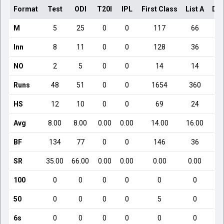
Format
Test
ODI
T20I
IPL
First Class
List A
Dom
M
5
25
0
0
117
66
Inn
8
11
0
0
128
36
NO
2
5
0
0
14
14
Runs
48
51
0
0
1654
360
HS
12
10
0
0
69
24
Avg
8.00
8.00
0.00
0.00
14.00
16.00
BF
134
77
0
0
146
36
SR
35.00
66.00
0.00
0.00
0.00
0.00
100
0
0
0
0
0
0
50
0
0
0
0
5
0
6s
0
0
0
0
0
0