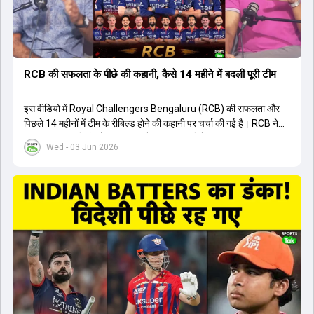
RCB की सफलता के पीछे की कहानी, कैसे 14 महीने में बदली पूरी टीम
इस वीडियो में Royal Challengers Bengaluru (RCB) की सफलता और
पिछले 14 महीनों में टीम के रीबिल्ड होने की कहानी पर चर्चा की गई है। RCB ने
अपनी पुरानी गलतियों को स्वीकार करते हुए एक नया रिसेट बटन दबाया। टीम
Wed - 03 Jun 2026
मैनेजमेंट में Mo Bobat, Andy Flower, Dinesh Karthik और एनालिस्ट
Freddie Wilde ने मिलकर ऑक्शन की बेहतरीन रणनीति बनाई। इसी रणनीति
के तहत Bhuvneshwar Kumar, Krunal Pandya और Rasikh Salam
जैसे भारतीय खिलाड़ियों को टीम में शामिल किया गया, जिन्होंने शानदार प्रदर्शन
किया। इसके अलावा, Virat Kohli की भूमिका में भी बदलाव देखा गया, जहां वह
अब टीम के युवा खिलाड़ियों के साथ ज्यादा जुड़े हुए नजर आते हैं। कप्तान Rajat
Patidar के नेतृत्व में टीम का कम्युनिकेशन बहुत स्पष्ट रहा है। एनालिस्ट से लेकर
मैनेजमेंट तक, सभी एक ही पेज पर रहते हैं, जिससे मैदान पर कोई कंफ्यूजन नहीं
होता। यही कारण है कि RCB ने लगातार सफलता हासिल की है।