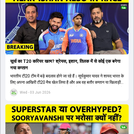
सूर्या का T20 करियर खत्म? श्रेयस, इशान, तिलक में से कोई एक बनेगा
नया कप्तान
भारतीय टी20 टीम में बड़े बदलाव होने जा रहे हैं। सूर्यकुमार यादव ने शायद भारत के
लिए अपना आखिरी टी20 मैच खेल लिया है और अब वह बतौर कप्तान या खिलाड़ी
टीम का हिस्सा नहीं होंगे। आयरलैंड और इंग्लैंड के खिलाफ आगामी टी20 सीरीज के
Wed - 03 Jun 2026
लिए नए कप्तान की तलाश जारी है। इस रेस में श्रेयस अय्यर सबसे आगे चल रहे
हैं। उनके अलावा ईशान किशन और तिलक वर्मा भी कप्तानी के दावेदार हैं। अक्षर
पटेल इस रेस में काफी पीछे हैं, जबकि संजू सैमसन और रजत पाटीदार कप्तानी की
दौड़ से बाहर हैं। आगामी सीरीज के लिए वैभव सूर्यवंशी को तीसरे ओपनर के तौर पर
टीम में शामिल किया जाएगा, जबकि अभिषेक शर्मा और संजू सैमसन पहली पसंद
होंगे। इसके अलावा नीतीश रेड्डी को बतौर ऑलराउंडर ज्यादा मौके मिलेंगे। अजीत
अगरकर की अगुवाई वाली चयन समिति और कोच गौतम गंभीर आगामी टी20 वर्ल्ड