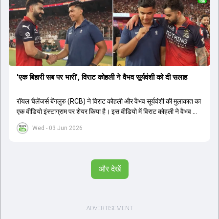
'एक बिहारी सब पर भारी', विराट कोहली ने वैभव सूर्यवंशी को दी सलाह
रॉयल चैलेंजर्स बेंगलुरु (RCB) ने विराट कोहली और वैभव सूर्यवंशी की मुलाकात का
एक वीडियो इंस्टाग्राम पर शेयर किया है। इस वीडियो में विराट कोहली ने वैभव को
सलाह देते हुए कहा, 'एक बिहारी सब पर भारी। बस गेम खत्म।' कोहली ने उन्हें खुद
Wed - 03 Jun 2026
पर विश्वास रखने और नकारात्मक बातों पर ध्यान न देने की सलाह दी। आईपीएल
2026 में वैभव सूर्यवंशी ने 14 मैचों में 776 रन बनाकर ऑरेंज कैप और मोस्ट
वैल्यूएबल प्लेयर का खिताब जीता। अब वैभव इंडिया ए के लिए श्रीलंका में ट्राई
सीरीज खेलेंगे। वहीं, विराट कोहली लंदन रवाना हो गए हैं और अगली वनडे सीरीज में
और देखें
नजर आएंगे।