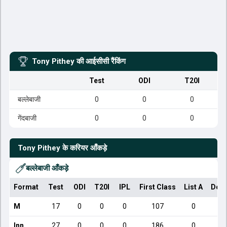
Tony Pithey
की आईसीसी रैंकिंग
Test
ODI
T20I
बल्लेबाजी
0
0
0
गेंदबाजी
0
0
0
Tony Pithey
के करियर आँकड़े
बल्लेबाजी आँकड़े
Format
Test
ODI
T20I
IPL
First Class
List A
Dome
M
17
0
0
0
107
0
Inn
27
0
0
0
186
0