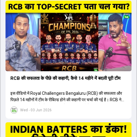
ऑस्ट्रेलियाई कप्तान के अनुसार, शुरुआत में लोगों को इस खिलाड़ी के प्रदर्शन पर
संदेह था, लेकिन अब उसने खुद को एक बेहतरीन बल्लेबाज साबित कर दिया है जो
गेंद को बाउंड्री के काफी पार मारने की क्षमता रखता है। वहीं, इंग्लैंड के पूर्व कप्तान
ने कहा कि टूर्नामेंट जीतने वाली टीम के अलावा इस सीजन की सबसे बड़ी बात इस
युवा खिलाड़ी का प्रदर्शन रहा है, जिसे देखने के लिए स्टेडियम में भारी भीड़ उमड़ती
थी। शानदार प्रदर्शन के बाद इस युवा खिलाड़ी को श्रीलंका में होने वाली
त्रिकोणीय सीरीज के लिए इंडिया ए टीम में भी शामिल कर लिया गया है।
RCB की सफलता के पीछे की कहानी, कैसे 14 महीने में बदली पूरी टीम
इस वीडियो में Royal Challengers Bengaluru (RCB) की सफलता और
पिछले 14 महीनों में टीम के रीबिल्ड होने की कहानी पर चर्चा की गई है। RCB ने
अपनी पुरानी गलतियों को स्वीकार करते हुए एक नया रिसेट बटन दबाया। टीम
Wed - 03 Jun 2026
मैनेजमेंट में Mo Bobat, Andy Flower, Dinesh Karthik और एनालिस्ट
Freddie Wilde ने मिलकर ऑक्शन की बेहतरीन रणनीति बनाई। इसी रणनीति
के तहत Bhuvneshwar Kumar, Krunal Pandya और Rasikh Salam
जैसे भारतीय खिलाड़ियों को टीम में शामिल किया गया, जिन्होंने शानदार प्रदर्शन