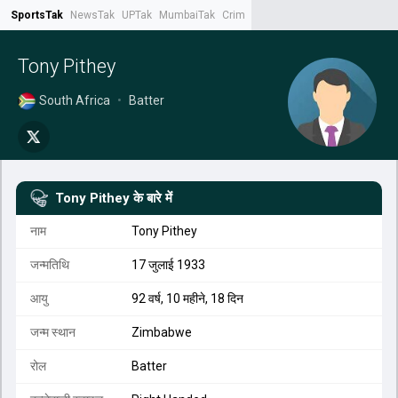
SportsTak
NewsTak
UPTak
MumbaiTak
CrimeTak
Lallantop
AstroTak
Tak.
Tony Pithey
South Africa
•
Batter
Tony Pithey
के बारे में
नाम
Tony Pithey
जन्मतिथि
17 जुलाई 1933
आयु
92 वर्ष, 10 महीने, 18 दिन
जन्म स्थान
Zimbabwe
रोल
Batter