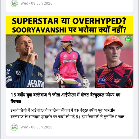
Wed - 03 Jun 2026
लिए नए कप्तान की तलाश जारी है। इस रेस में श्रेयस अय्यर सबसे आगे चल रहे
हैं। उनके अलावा ईशान किशन और तिलक वर्मा भी कप्तानी के दावेदार हैं। अक्षर
पटेल इस रेस में काफी पीछे हैं, जबकि संजू सैमसन और रजत पाटीदार कप्तानी की
दौड़ से बाहर हैं। आगामी सीरीज के लिए वैभव सूर्यवंशी को तीसरे ओपनर के तौर पर
टीम में शामिल किया जाएगा, जबकि अभिषेक शर्मा और संजू सैमसन पहली पसंद
होंगे। इसके अलावा नीतीश रेड्डी को बतौर ऑलराउंडर ज्यादा मौके मिलेंगे। अजीत
अगरकर की अगुवाई वाली चयन समिति और कोच गौतम गंभीर आगामी टी20 वर्ल्ड
कप और 2028 ओलंपिक के लिए लंबी अवधि का विजन लेकर चल रहे हैं।
15 वर्षीय युवा बल्लेबाज ने जीता आईपीएल में मोस्ट वैल्युएबल प्लेयर का
खिताब
इस वीडियो में आईपीएल के हालिया सीजन में एक पंद्रह वर्षीय युवा भारतीय
बल्लेबाज के शानदार प्रदर्शन पर चर्चा की गई है। इस खिलाड़ी ने टूर्नामेंट में सात
सौ छिहत्तर रन बनाकर ऑरेंज कैप और मोस्ट वैल्युएबल प्लेयर का खिताब अपने नाम
Wed - 03 Jun 2026
किया है। वीडियो में बताया गया है कि ऑस्ट्रेलियाई टीम के वर्तमान कप्तान और
इंग्लैंड टीम के पूर्व कप्तान ने इस युवा खिलाड़ी के खेल की सराहना की है।