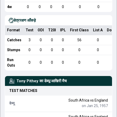
4w
0
0
0
0
0
0
क्षेत्ररक्षण आँकड़े
Format
Test
ODI
T20I
IPL
First Class
List A
Dome
Catches
3
0
0
0
56
0
Stumps
0
0
0
0
0
0
Run
0
0
0
0
0
0
Outs
Tony Pithey
का डेब्यू/आखिरी मैच
TEST
MATCHES
South Africa
vs
England
डेब्यू
on Jan 25, 1957
South Africa
vs
England