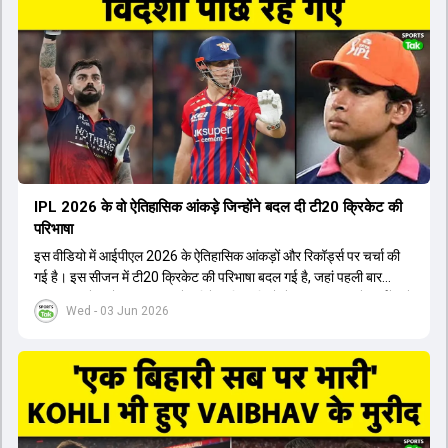
किया। इसके अलावा, Virat Kohli की भूमिका में भी बदलाव देखा गया, जहां वह
अब टीम के युवा खिलाड़ियों के साथ ज्यादा जुड़े हुए नजर आते हैं। कप्तान Rajat
Patidar के नेतृत्व में टीम का कम्युनिकेशन बहुत स्पष्ट रहा है। एनालिस्ट से लेकर
मैनेजमेंट तक, सभी एक ही पेज पर रहते हैं, जिससे मैदान पर कोई कंफ्यूजन नहीं
होता। यही कारण है कि RCB ने लगातार सफलता हासिल की है।
IPL 2026 के वो ऐतिहासिक आंकड़े जिन्होंने बदल दी टी20 क्रिकेट की
परिभाषा
इस वीडियो में आईपीएल 2026 के ऐतिहासिक आंकड़ों और रिकॉर्ड्स पर चर्चा की
गई है। इस सीजन में टी20 क्रिकेट की परिभाषा बदल गई है, जहां पहली बार
भारतीय बल्लेबाजों का स्ट्राइक रेट विदेशी खिलाड़ियों से ज्यादा रहा। पूरे टूर्नामेंट में
Wed - 03 Jun 2026
1426 छक्के लगे और 65 बार टीमों ने 200 से ज्यादा का स्कोर बनाया, जो एक
नया रिकॉर्ड है। एक युवा बल्लेबाज ने सबसे ज्यादा रन, छक्के और बेहतरीन
स्ट्राइक रेट के साथ मोस्ट वैल्युएबल प्लेयर का खिताब जीता। इसके अलावा पंजाब
और बेंगलुरु के प्रदर्शन के साथ-साथ लक्ष्य का पीछा करने वाली टीमों की सफलता
के आंकड़ों का भी विश्लेषण किया गया है।