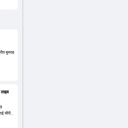
्रीत बुमराह
ा लाइव
ले
्राई सीरीज