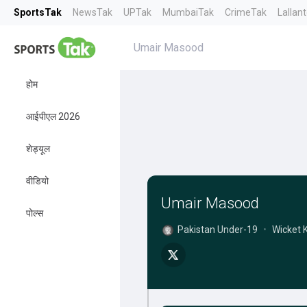
SportsTak
NewsTak
UPTak
MumbaiTak
CrimeTak
Lallan
Umair Masood
होम
आईपीएल 2026
शेड्यूल
वीडियो
Umair Masood
पोल्स
Pakistan Under-19
•
Wicket 