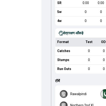
SR
0.00
0.00
5w
0
0
4w
0
0
क्षेत्ररक्षण आँकड़े
Format
Test
OD
Catches
0
0
Stumps
0
0
Run Outs
0
0
टीमें
Rawalpindi
Northern 2nd XI