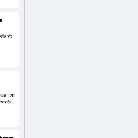
ला
लैंड दौरे
 अगली T20I
अय्यर के