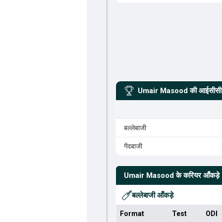
Umair Masood
की आईसीसी र
बल्लेबाजी
गेंदबाजी
Umair Masood
के करियर आँकड़े
बल्लेबाजी आँकड़े
Format
Test
ODI