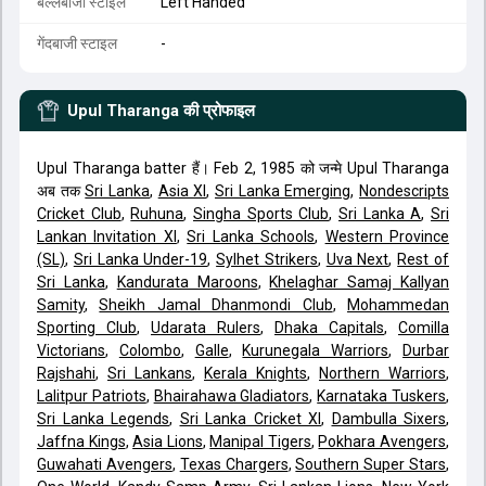
बल्लेबाजी स्टाइल
Left Handed
गेंदबाजी स्टाइल
-
Upul Tharanga
की प्रोफाइल
Upul Tharanga batter हैं। Feb 2, 1985 को जन्मे Upul Tharanga
अब तक
Sri Lanka
,
Asia XI
,
Sri Lanka Emerging
,
Nondescripts
Cricket Club
,
Ruhuna
,
Singha Sports Club
,
Sri Lanka A
,
Sri
Lankan Invitation XI
,
Sri Lanka Schools
,
Western Province
(SL)
,
Sri Lanka Under-19
,
Sylhet Strikers
,
Uva Next
,
Rest of
Sri Lanka
,
Kandurata Maroons
,
Khelaghar Samaj Kallyan
Samity
,
Sheikh Jamal Dhanmondi Club
,
Mohammedan
Sporting Club
,
Udarata Rulers
,
Dhaka Capitals
,
Comilla
Victorians
,
Colombo
,
Galle
,
Kurunegala Warriors
,
Durbar
Rajshahi
,
Sri Lankans
,
Kerala Knights
,
Northern Warriors
,
Lalitpur Patriots
,
Bhairahawa Gladiators
,
Karnataka Tuskers
,
Sri Lanka Legends
,
Sri Lanka Cricket XI
,
Dambulla Sixers
,
Jaffna Kings
,
Asia Lions
,
Manipal Tigers
,
Pokhara Avengers
,
Guwahati Avengers
,
Texas Chargers
,
Southern Super Stars
,