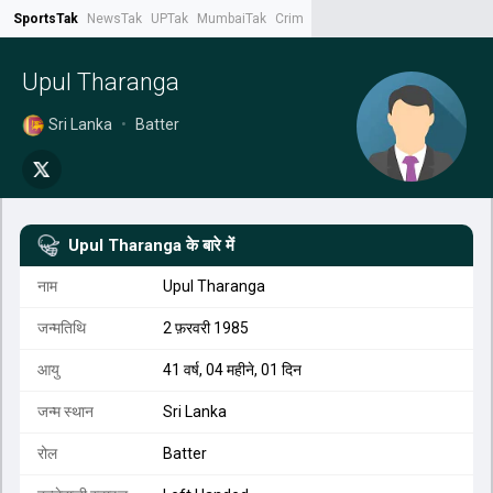
SportsTak
NewsTak
UPTak
MumbaiTak
CrimeTak
Lallantop
AstroTak
Tak.
Upul Tharanga
Sri Lanka
•
Batter
Upul Tharanga
के बारे में
नाम
Upul Tharanga
जन्मतिथि
2 फ़रवरी 1985
आयु
41 वर्ष, 04 महीने, 01 दिन
जन्म स्थान
Sri Lanka
रोल
Batter