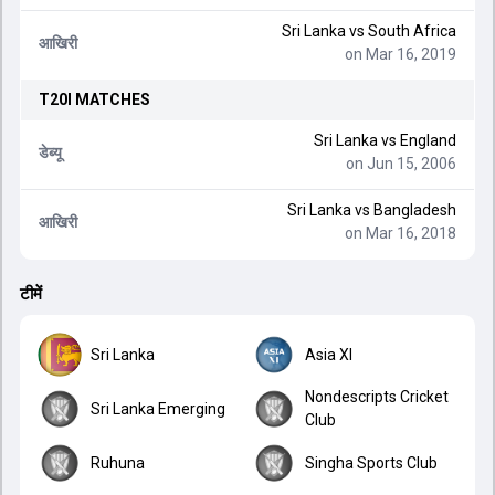
Sri Lanka
vs
South Africa
आखिरी
on Mar 16, 2019
T20I
MATCHES
Sri Lanka
vs
England
डेब्यू
on Jun 15, 2006
Sri Lanka
vs
Bangladesh
आखिरी
on Mar 16, 2018
टीमें
Sri Lanka
Asia XI
Nondescripts Cricket
Sri Lanka Emerging
Club
Ruhuna
Singha Sports Club