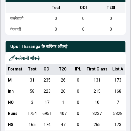
Test
ODI
T20I
बल्लेबाजी
0
0
0
गेंदबाजी
0
0
0
Upul Tharanga
के करियर आँकड़े
बल्लेबाजी आँकड़े
Format
Test
ODI
T20I
IPL
First Class
List A
D
M
31
235
26
0
131
173
Inn
58
223
26
0
215
168
NO
3
17
1
0
10
7
Runs
1754
6951
407
0
8237
5828
HS
165
174
47
0
265
173