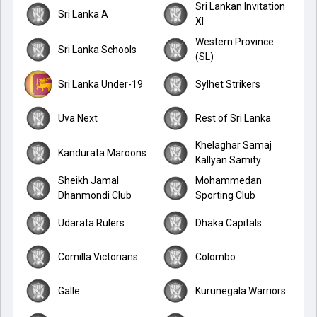
Sri Lankan Invitation
Sri Lanka A
XI
Western Province
Sri Lanka Schools
(SL)
Sri Lanka Under-19
Sylhet Strikers
Uva Next
Rest of Sri Lanka
Khelaghar Samaj
Kandurata Maroons
Kallyan Samity
Sheikh Jamal
Mohammedan
Dhanmondi Club
Sporting Club
Udarata Rulers
Dhaka Capitals
Comilla Victorians
Colombo
Galle
Kurunegala Warriors