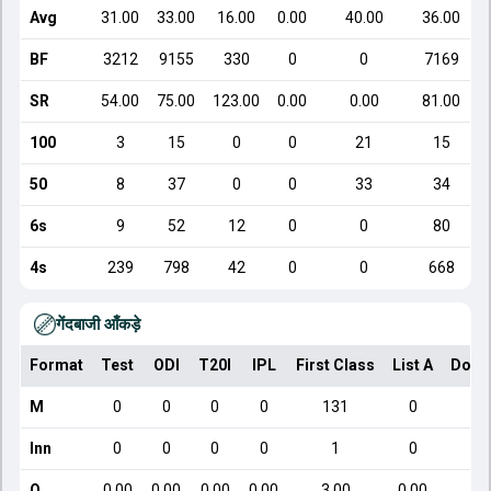
Avg
31.00
33.00
16.00
0.00
40.00
36.00
BF
3212
9155
330
0
0
7169
SR
54.00
75.00
123.00
0.00
0.00
81.00
100
3
15
0
0
21
15
50
8
37
0
0
33
34
6s
9
52
12
0
0
80
4s
239
798
42
0
0
668
गेंदबाजी आँकड़े
Format
Test
ODI
T20I
IPL
First Class
List A
Dome
M
0
0
0
0
131
0
Inn
0
0
0
0
1
0
O
0.00
0.00
0.00
0.00
3.00
0.00