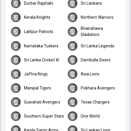
Durbar Rajshahi
Sri Lankans
Kerala Knights
Northern Warriors
Bhairahawa
Lalitpur Patriots
Gladiators
Karnataka Tuskers
Sri Lanka Legends
Sri Lanka Cricket XI
Dambulla Sixers
Jaffna Kings
Asia Lions
Manipal Tigers
Pokhara Avengers
Guwahati Avengers
Texas Chargers
Southern Super Stars
One World
Kandy Samp Army
Sri Lankan Lions