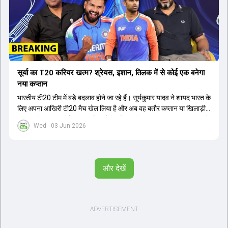
सूर्या का T20 करियर खत्म? श्रेयस, इशान, तिलक में से कोई एक बनेगा
नया कप्तान
भारतीय टी20 टीम में बड़े बदलाव होने जा रहे हैं। सूर्यकुमार यादव ने शायद भारत के
लिए अपना आखिरी टी20 मैच खेल लिया है और अब वह बतौर कप्तान या खिलाड़ी
टीम का हिस्सा नहीं होंगे। आयरलैंड और इंग्लैंड के खिलाफ आगामी टी20 सीरीज के
Wed - 03 Jun 2026
लिए नए कप्तान की तलाश जारी है। इस रेस में श्रेयस अय्यर सबसे आगे चल रहे
हैं। उनके अलावा ईशान किशन और तिलक वर्मा भी कप्तानी के दावेदार हैं। अक्षर
पटेल इस रेस में काफी पीछे हैं, जबकि संजू सैमसन और रजत पाटीदार कप्तानी की
दौड़ से बाहर हैं। आगामी सीरीज के लिए वैभव सूर्यवंशी को तीसरे ओपनर के तौर पर
और देखें
टीम में शामिल किया जाएगा, जबकि अभिषेक शर्मा और संजू सैमसन पहली पसंद
होंगे। इसके अलावा नीतीश रेड्डी को बतौर ऑलराउंडर ज्यादा मौके मिलेंगे। अजीत
अगरकर की अगुवाई वाली चयन समिति और कोच गौतम गंभीर आगामी टी20 वर्ल्ड
कप और 2028 ओलंपिक के लिए लंबी अवधि का विजन लेकर चल रहे हैं।