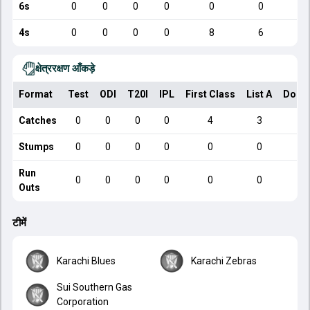
6s
0
0
0
0
0
0
4s
0
0
0
0
8
6
क्षेत्ररक्षण आँकड़े
Format
Test
ODI
T20I
IPL
First Class
List A
Dome
Catches
0
0
0
0
4
3
Stumps
0
0
0
0
0
0
Run
0
0
0
0
0
0
Outs
टीमें
Karachi Blues
Karachi Zebras
Sui Southern Gas
Corporation