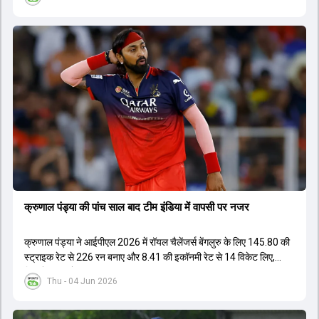
नेतृत्व कर सके। चर्चा में बताया गया है कि टी20 टीम को टेस्ट और वनडे टीम से
अलग रखा गया है। कप्तानी की रेस में कुछ ऐसे युवा खिलाड़ी शामिल हैं जिनके पास
घरेलू क्रिकेट में कप्तानी का अनुभव है, जबकि कुछ ऐसे भी हैं जिनके पास अनुभव
नहीं है लेकिन उम्र उनके पक्ष में है। दूसरी ओर, कई दिग्गज और अनुभवी खिलाड़ी
इस कप्तानी की दौड़ से बाहर बताए जा रहे हैं। विकेटकीपर की भूमिका को लेकर भी
स्पष्टता दी गई है कि टी20 में ओपनिंग करने वाले विकेटकीपर को ही प्राथमिकता दी
जाएगी। टीम का मुख्य लक्ष्य एक ऐसा कप्तान चुनना है जो अगले चार से आठ साल
तक टीम की कमान संभाल सके।
क्रुणाल पंड्या की पांच साल बाद टीम इंडिया में वापसी पर नजर
क्रुणाल पंड्या ने आईपीएल 2026 में रॉयल चैलेंजर्स बेंगलुरु के लिए 145.80 की
स्ट्राइक रेट से 226 रन बनाए और 8.41 की इकॉनमी रेट से 14 विकेट लिए,
जिससे RCB ने अपना लगातार दूसरा IPL टाइटल जीता.
Thu - 04 Jun 2026