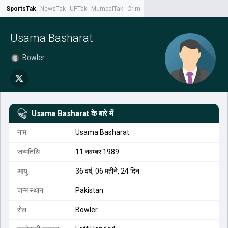
SportsTak
NewsTak
UPTak
MumbaiTak
CrimeTak
Lallantop
AstroTak
Tak.
Usama Basharat
Bowler
Usama Basharat
के बारे में
नाम
Usama Basharat
जन्मतिथि
11 नवम्बर 1989
आयु
36 वर्ष, 06 महीने, 24 दिन
जन्म स्थान
Pakistan
रोल
Bowler