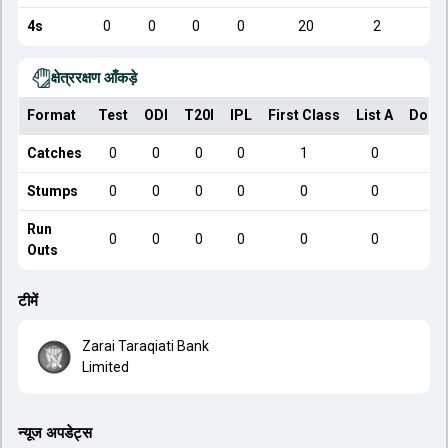
4s
0
0
0
0
20
2
क्षेत्ररक्षण आँकड़े
Format
Test
ODI
T20I
IPL
First Class
List A
Dome
Catches
0
0
0
0
1
0
Stumps
0
0
0
0
0
0
Run
0
0
0
0
0
0
Outs
टीमें
Zarai Taraqiati Bank
Limited
न्यूज अपडेट्स