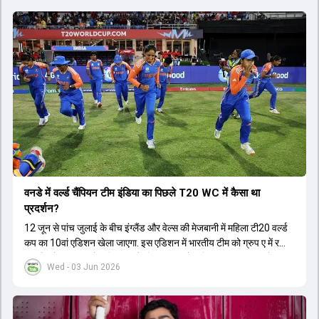
वनडे में वर्ल्ड चैंप‍ियन टीम इंडिया का प‍िछले T20 WC में कैसा था
प्रदर्शन?
12 जून से पांच जुलाई के बीच इंग्लैंड और वेल्स की मेजबानी में महिला टी20 वर्ल्ड
कप का 10वां एडिशन खेला जाएगा. इस एडिशन में भारतीय टीम को ग्रुप ए में रखा
गया है, जो 14 जून को पाकिस्तान के ख‍िलाफ अपने अभ‍ियान का आगाज करेगी.
Wed - 03 Jun 2026