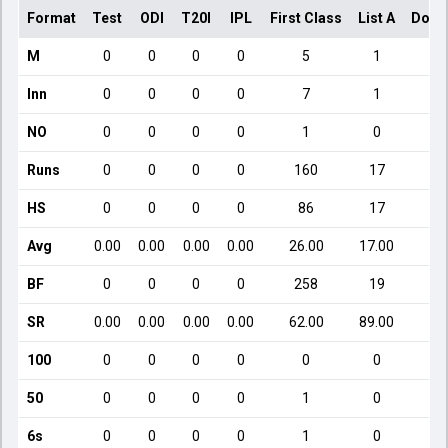
Format
Test
ODI
T20I
IPL
First Class
List A
Dome
M
0
0
0
0
5
1
Inn
0
0
0
0
7
1
NO
0
0
0
0
1
0
Runs
0
0
0
0
160
17
HS
0
0
0
0
86
17
Avg
0.00
0.00
0.00
0.00
26.00
17.00
BF
0
0
0
0
258
19
SR
0.00
0.00
0.00
0.00
62.00
89.00
100
0
0
0
0
0
0
50
0
0
0
0
1
0
6s
0
0
0
0
1
0