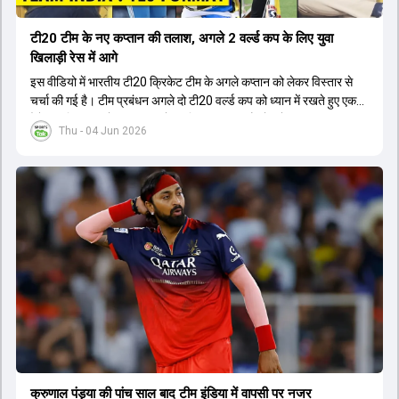
टी20 टीम के नए कप्तान की तलाश, अगले 2 वर्ल्ड कप के लिए युवा
खिलाड़ी रेस में आगे
इस वीडियो में भारतीय टी20 क्रिकेट टीम के अगले कप्तान को लेकर विस्तार से
चर्चा की गई है। टीम प्रबंधन अगले दो टी20 वर्ल्ड कप को ध्यान में रखते हुए एक
ऐसे युवा खिलाड़ी को कप्तान बनाने पर विचार कर रहा है जो लंबे समय तक टीम का
Thu - 04 Jun 2026
नेतृत्व कर सके। चर्चा में बताया गया है कि टी20 टीम को टेस्ट और वनडे टीम से
अलग रखा गया है। कप्तानी की रेस में कुछ ऐसे युवा खिलाड़ी शामिल हैं जिनके पास
घरेलू क्रिकेट में कप्तानी का अनुभव है, जबकि कुछ ऐसे भी हैं जिनके पास अनुभव
नहीं है लेकिन उम्र उनके पक्ष में है। दूसरी ओर, कई दिग्गज और अनुभवी खिलाड़ी
इस कप्तानी की दौड़ से बाहर बताए जा रहे हैं। विकेटकीपर की भूमिका को लेकर भी
स्पष्टता दी गई है कि टी20 में ओपनिंग करने वाले विकेटकीपर को ही प्राथमिकता दी
जाएगी। टीम का मुख्य लक्ष्य एक ऐसा कप्तान चुनना है जो अगले चार से आठ साल
तक टीम की कमान संभाल सके।
क्रुणाल पंड्या की पांच साल बाद टीम इंडिया में वापसी पर नजर