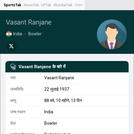
SportsTak
NewsTak
UPTak
MumbaiTak
CrimeTak
Lallantop
AstroTak
Tak.
Vasant Ranjane
India
•
Bowler
Vasant Ranjane
के बारे में
नाम
Vasant Ranjane
जन्मतिथि
22 जुलाई 1937
आयु
88 वर्ष, 10 महीने, 13 दिन
जन्म स्थान
India
रोल
Bowler