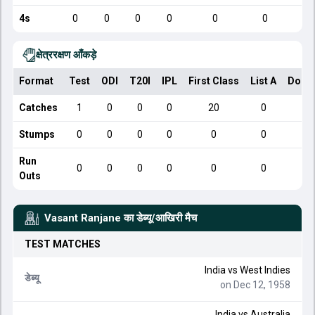
4s
0
0
0
0
0
0
क्षेत्ररक्षण आँकड़े
Format
Test
ODI
T20I
IPL
First Class
List A
Dome
Catches
1
0
0
0
20
0
Stumps
0
0
0
0
0
0
Run
0
0
0
0
0
0
Outs
Vasant Ranjane
का डेब्यू/आखिरी मैच
TEST
MATCHES
India
vs
West Indies
डेब्यू
on Dec 12, 1958
India
vs
Australia