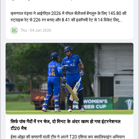
क्रुणाल पंड्या ने आईपीएल 2026 में रॉयल चैलेंजर्स बेंगलुरु के लिए 145.80 की
स्ट्राइक रेट से 226 रन बनाए और 8.41 की इकॉनमी रेट से 14 विकेट लिए,
जिससे RCB ने अपना लगातार दूसरा IPL टाइटल जीता.
Thu - 04 Jun 2026
सिर्फ पांच गेंदों में रन चेज, दो मिनट के अंदर खत्म हो गया इंटरनेशनल
टी20 मैच
ईशा ओझा की कप्तानी वाली टीम ने अपने T20 एशिया कप क्वालिफाइंग अभियान