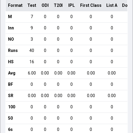
Format
Test
ODI
T20I
IPL
First Class
List A
Dome
M
7
0
0
0
0
0
Inn
9
0
0
0
0
0
NO
3
0
0
0
0
0
Runs
40
0
0
0
0
0
HS
16
0
0
0
0
0
Avg
6.00
0.00
0.00
0.00
0.00
0.00
BF
0
0
0
0
0
0
SR
0.00
0.00
0.00
0.00
0.00
0.00
100
0
0
0
0
0
0
50
0
0
0
0
0
0
6s
0
0
0
0
0
0