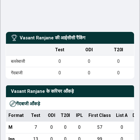
Vasant Ranjane
की आईसीसी रैंकिंग
Test
ODI
T20I
बल्लेबाजी
0
0
0
गेंदबाजी
0
0
0
Vasant Ranjane
के करियर आँकड़े
गेंदबाजी आँकड़े
Format
Test
ODI
T20I
IPL
First Class
List A
Dom
M
7
0
0
0
57
0
Inn
13
0
0
0
99
0