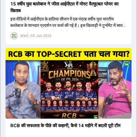
15 वर्षीय युवा बल्लेबाज ने जीता आईपीएल में मोस्ट वैल्युएबल प्लेयर का
खिताब
इस वीडियो में आईपीएल के हालिया सीजन में एक पंद्रह वर्षीय युवा भारतीय
बल्लेबाज के शानदार प्रदर्शन पर चर्चा की गई है। इस खिलाड़ी ने टूर्नामेंट में सात
सौ छिहत्तर रन बनाकर ऑरेंज कैप और मोस्ट वैल्युएबल प्लेयर का खिताब अपने नाम
Wed - 03 Jun 2026
किया है। वीडियो में बताया गया है कि ऑस्ट्रेलियाई टीम के वर्तमान कप्तान और
इंग्लैंड टीम के पूर्व कप्तान ने इस युवा खिलाड़ी के खेल की सराहना की है।
ऑस्ट्रेलियाई कप्तान के अनुसार, शुरुआत में लोगों को इस खिलाड़ी के प्रदर्शन पर
संदेह था, लेकिन अब उसने खुद को एक बेहतरीन बल्लेबाज साबित कर दिया है जो
गेंद को बाउंड्री के काफी पार मारने की क्षमता रखता है। वहीं, इंग्लैंड के पूर्व कप्तान
ने कहा कि टूर्नामेंट जीतने वाली टीम के अलावा इस सीजन की सबसे बड़ी बात इस
युवा खिलाड़ी का प्रदर्शन रहा है, जिसे देखने के लिए स्टेडियम में भारी भीड़ उमड़ती
थी। शानदार प्रदर्शन के बाद इस युवा खिलाड़ी को श्रीलंका में होने वाली
त्रिकोणीय सीरीज के लिए इंडिया ए टीम में भी शामिल कर लिया गया है।
RCB की सफलता के पीछे की कहानी, कैसे 14 महीने में बदली पूरी टीम