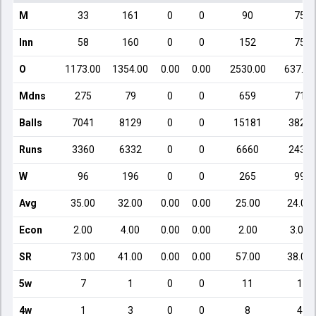
M
33
161
0
0
90
75
Inn
58
160
0
0
152
75
O
1173.00
1354.00
0.00
0.00
2530.00
637.00
Mdns
275
79
0
0
659
71
Balls
7041
8129
0
0
15181
3822
Runs
3360
6332
0
0
6660
2437
W
96
196
0
0
265
99
Avg
35.00
32.00
0.00
0.00
25.00
24.00
Econ
2.00
4.00
0.00
0.00
2.00
3.00
SR
73.00
41.00
0.00
0.00
57.00
38.00
5w
7
1
0
0
11
1
4w
1
3
0
0
8
4