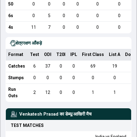
50
0
0
0
0
0
0
6s
0
5
0
0
0
0
4s
11
7
0
0
0
0
क्षेत्ररक्षण आँकड़े
Format
Test
ODI
T20I
IPL
First Class
List A
Dome
Catches
6
37
0
0
69
19
Stumps
0
0
0
0
0
0
Run
2
12
0
0
1
1
Outs
Venkatesh Prasad
का डेब्यू/आखिरी मैच
TEST
MATCHES
India
vs
England