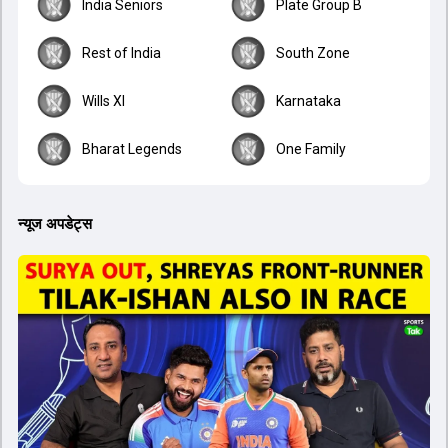
India Seniors
Plate Group B
Rest of India
South Zone
Wills XI
Karnataka
Bharat Legends
One Family
न्यूज अपडेट्स