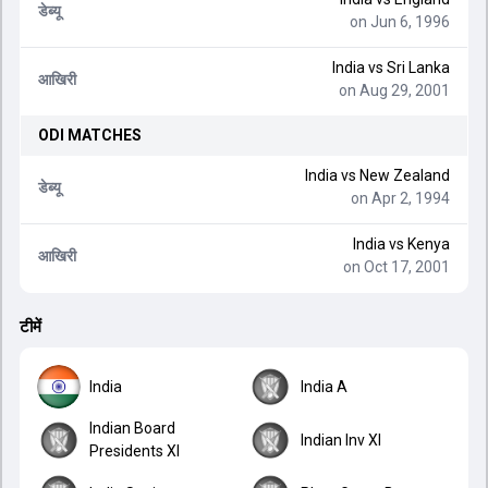
डेब्यू
on Jun 6, 1996
India
vs
Sri Lanka
आखिरी
on Aug 29, 2001
ODI
MATCHES
India
vs
New Zealand
डेब्यू
on Apr 2, 1994
India
vs
Kenya
आखिरी
on Oct 17, 2001
टीमें
India
India A
Indian Board
Indian Inv XI
Presidents XI