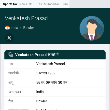
SportsTak
NewsTak
UPTak
MumbaiTak
CrimeTak
Lallantop
AstroTak
Tak.
Venkatesh Prasad
India
•
Bowler
Venkatesh Prasad
के बारे में
नाम
Venkatesh Prasad
जन्मतिथि
5 अगस्त 1969
आयु
56 वर्ष, 09 महीने, 30 दिन
जन्म स्थान
India
रोल
Bowler