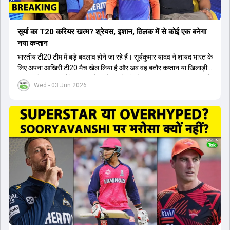
सूर्या का T20 करियर खत्म? श्रेयस, इशान, तिलक में से कोई एक बनेगा
नया कप्तान
भारतीय टी20 टीम में बड़े बदलाव होने जा रहे हैं। सूर्यकुमार यादव ने शायद भारत के
लिए अपना आखिरी टी20 मैच खेल लिया है और अब वह बतौर कप्तान या खिलाड़ी
टीम का हिस्सा नहीं होंगे। आयरलैंड और इंग्लैंड के खिलाफ आगामी टी20 सीरीज के
Wed - 03 Jun 2026
लिए नए कप्तान की तलाश जारी है। इस रेस में श्रेयस अय्यर सबसे आगे चल रहे
हैं। उनके अलावा ईशान किशन और तिलक वर्मा भी कप्तानी के दावेदार हैं। अक्षर
पटेल इस रेस में काफी पीछे हैं, जबकि संजू सैमसन और रजत पाटीदार कप्तानी की
दौड़ से बाहर हैं। आगामी सीरीज के लिए वैभव सूर्यवंशी को तीसरे ओपनर के तौर पर
टीम में शामिल किया जाएगा, जबकि अभिषेक शर्मा और संजू सैमसन पहली पसंद
होंगे। इसके अलावा नीतीश रेड्डी को बतौर ऑलराउंडर ज्यादा मौके मिलेंगे। अजीत
अगरकर की अगुवाई वाली चयन समिति और कोच गौतम गंभीर आगामी टी20 वर्ल्ड
कप और 2028 ओलंपिक के लिए लंबी अवधि का विजन लेकर चल रहे हैं।