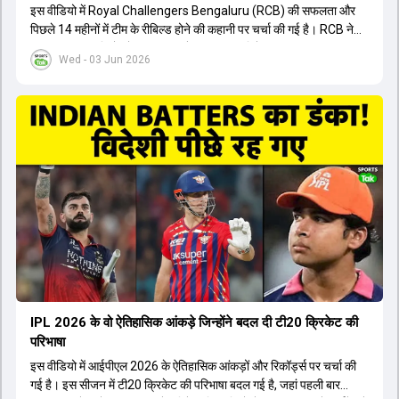
इस वीडियो में Royal Challengers Bengaluru (RCB) की सफलता और
पिछले 14 महीनों में टीम के रीबिल्ड होने की कहानी पर चर्चा की गई है। RCB ने
अपनी पुरानी गलतियों को स्वीकार करते हुए एक नया रिसेट बटन दबाया। टीम
Wed - 03 Jun 2026
मैनेजमेंट में Mo Bobat, Andy Flower, Dinesh Karthik और एनालिस्ट
Freddie Wilde ने मिलकर ऑक्शन की बेहतरीन रणनीति बनाई। इसी रणनीति
के तहत Bhuvneshwar Kumar, Krunal Pandya और Rasikh Salam
जैसे भारतीय खिलाड़ियों को टीम में शामिल किया गया, जिन्होंने शानदार प्रदर्शन
किया। इसके अलावा, Virat Kohli की भूमिका में भी बदलाव देखा गया, जहां वह
अब टीम के युवा खिलाड़ियों के साथ ज्यादा जुड़े हुए नजर आते हैं। कप्तान Rajat
Patidar के नेतृत्व में टीम का कम्युनिकेशन बहुत स्पष्ट रहा है। एनालिस्ट से लेकर
मैनेजमेंट तक, सभी एक ही पेज पर रहते हैं, जिससे मैदान पर कोई कंफ्यूजन नहीं
होता। यही कारण है कि RCB ने लगातार सफलता हासिल की है।
IPL 2026 के वो ऐतिहासिक आंकड़े जिन्होंने बदल दी टी20 क्रिकेट की
परिभाषा
इस वीडियो में आईपीएल 2026 के ऐतिहासिक आंकड़ों और रिकॉर्ड्स पर चर्चा की
गई है। इस सीजन में टी20 क्रिकेट की परिभाषा बदल गई है, जहां पहली बार