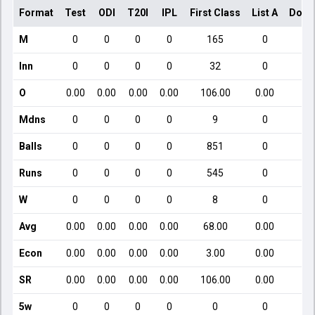
Format
Test
ODI
T20I
IPL
First Class
List A
Dome
M
0
0
0
0
165
0
Inn
0
0
0
0
32
0
O
0.00
0.00
0.00
0.00
106.00
0.00
Mdns
0
0
0
0
9
0
Balls
0
0
0
0
851
0
Runs
0
0
0
0
545
0
W
0
0
0
0
8
0
Avg
0.00
0.00
0.00
0.00
68.00
0.00
Econ
0.00
0.00
0.00
0.00
3.00
0.00
SR
0.00
0.00
0.00
0.00
106.00
0.00
5w
0
0
0
0
0
0