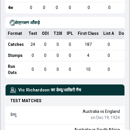
4w
0
0
0
0
0
0
क्षेत्ररक्षण आँकड़े
Format
Test
ODI
T20I
IPL
First Class
List A
Dome
Catches
24
0
0
0
187
0
Stumps
0
0
0
0
4
0
Run
0
0
0
0
10
0
Outs
Vic Richardson
का डेब्यू/आखिरी मैच
TEST
MATCHES
Australia
vs
England
डेब्यू
on Dec 19, 1924
Australia
vs
South Africa