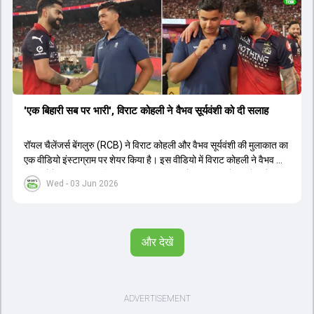
'एक बिहारी सब पर भारी', विराट कोहली ने वैभव सूर्यवंशी को दी सलाह
रॉयल चैलेंजर्स बेंगलुरु (RCB) ने विराट कोहली और वैभव सूर्यवंशी की मुलाकात का
एक वीडियो इंस्टाग्राम पर शेयर किया है। इस वीडियो में विराट कोहली ने वैभव को
सलाह देते हुए कहा, 'एक बिहारी सब पर भारी। बस गेम खत्म।' कोहली ने उन्हें खुद
Wed - 03 Jun 2026
पर विश्वास रखने और नकारात्मक बातों पर ध्यान न देने की सलाह दी। आईपीएल
2026 में वैभव सूर्यवंशी ने 14 मैचों में 776 रन बनाकर ऑरेंज कैप और मोस्ट
वैल्यूएबल प्लेयर का खिताब जीता। अब वैभव इंडिया ए के लिए श्रीलंका में ट्राई
सीरीज खेलेंगे। वहीं, विराट कोहली लंदन रवाना हो गए हैं और अगली वनडे सीरीज में
और देखें
नजर आएंगे।