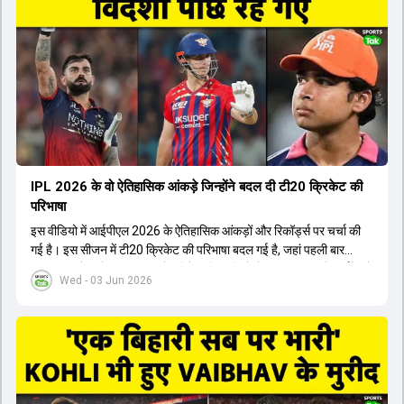
किया। इसके अलावा, Virat Kohli की भूमिका में भी बदलाव देखा गया, जहां वह
अब टीम के युवा खिलाड़ियों के साथ ज्यादा जुड़े हुए नजर आते हैं। कप्तान Rajat
Patidar के नेतृत्व में टीम का कम्युनिकेशन बहुत स्पष्ट रहा है। एनालिस्ट से लेकर
मैनेजमेंट तक, सभी एक ही पेज पर रहते हैं, जिससे मैदान पर कोई कंफ्यूजन नहीं
होता। यही कारण है कि RCB ने लगातार सफलता हासिल की है।
IPL 2026 के वो ऐतिहासिक आंकड़े जिन्होंने बदल दी टी20 क्रिकेट की
परिभाषा
इस वीडियो में आईपीएल 2026 के ऐतिहासिक आंकड़ों और रिकॉर्ड्स पर चर्चा की
गई है। इस सीजन में टी20 क्रिकेट की परिभाषा बदल गई है, जहां पहली बार
भारतीय बल्लेबाजों का स्ट्राइक रेट विदेशी खिलाड़ियों से ज्यादा रहा। पूरे टूर्नामेंट में
Wed - 03 Jun 2026
1426 छक्के लगे और 65 बार टीमों ने 200 से ज्यादा का स्कोर बनाया, जो एक
नया रिकॉर्ड है। एक युवा बल्लेबाज ने सबसे ज्यादा रन, छक्के और बेहतरीन
स्ट्राइक रेट के साथ मोस्ट वैल्युएबल प्लेयर का खिताब जीता। इसके अलावा पंजाब
और बेंगलुरु के प्रदर्शन के साथ-साथ लक्ष्य का पीछा करने वाली टीमों की सफलता
के आंकड़ों का भी विश्लेषण किया गया है।