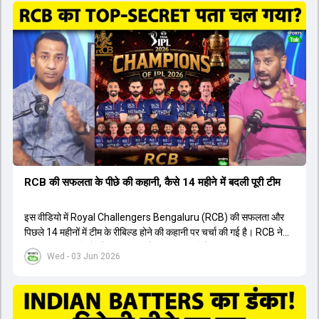
ऑस्ट्रेलियाई कप्तान के अनुसार, शुरुआत में लोगों को इस खिलाड़ी के प्रदर्शन पर
संदेह था, लेकिन अब उसने खुद को एक बेहतरीन बल्लेबाज साबित कर दिया है जो
गेंद को बाउंड्री के काफी पार मारने की क्षमता रखता है। वहीं, इंग्लैंड के पूर्व कप्तान
ने कहा कि टूर्नामेंट जीतने वाली टीम के अलावा इस सीजन की सबसे बड़ी बात इस
युवा खिलाड़ी का प्रदर्शन रहा है, जिसे देखने के लिए स्टेडियम में भारी भीड़ उमड़ती
थी। शानदार प्रदर्शन के बाद इस युवा खिलाड़ी को श्रीलंका में होने वाली
त्रिकोणीय सीरीज के लिए इंडिया ए टीम में भी शामिल कर लिया गया है।
RCB की सफलता के पीछे की कहानी, कैसे 14 महीने में बदली पूरी टीम
इस वीडियो में Royal Challengers Bengaluru (RCB) की सफलता और
पिछले 14 महीनों में टीम के रीबिल्ड होने की कहानी पर चर्चा की गई है। RCB ने
अपनी पुरानी गलतियों को स्वीकार करते हुए एक नया रिसेट बटन दबाया। टीम
Wed - 03 Jun 2026
मैनेजमेंट में Mo Bobat, Andy Flower, Dinesh Karthik और एनालिस्ट
Freddie Wilde ने मिलकर ऑक्शन की बेहतरीन रणनीति बनाई। इसी रणनीति
के तहत Bhuvneshwar Kumar, Krunal Pandya और Rasikh Salam
जैसे भारतीय खिलाड़ियों को टीम में शामिल किया गया, जिन्होंने शानदार प्रदर्शन