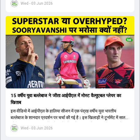
Wed - 03 Jun 2026
लिए नए कप्तान की तलाश जारी है। इस रेस में श्रेयस अय्यर सबसे आगे चल रहे
हैं। उनके अलावा ईशान किशन और तिलक वर्मा भी कप्तानी के दावेदार हैं। अक्षर
पटेल इस रेस में काफी पीछे हैं, जबकि संजू सैमसन और रजत पाटीदार कप्तानी की
दौड़ से बाहर हैं। आगामी सीरीज के लिए वैभव सूर्यवंशी को तीसरे ओपनर के तौर पर
टीम में शामिल किया जाएगा, जबकि अभिषेक शर्मा और संजू सैमसन पहली पसंद
होंगे। इसके अलावा नीतीश रेड्डी को बतौर ऑलराउंडर ज्यादा मौके मिलेंगे। अजीत
अगरकर की अगुवाई वाली चयन समिति और कोच गौतम गंभीर आगामी टी20 वर्ल्ड
कप और 2028 ओलंपिक के लिए लंबी अवधि का विजन लेकर चल रहे हैं।
15 वर्षीय युवा बल्लेबाज ने जीता आईपीएल में मोस्ट वैल्युएबल प्लेयर का
खिताब
इस वीडियो में आईपीएल के हालिया सीजन में एक पंद्रह वर्षीय युवा भारतीय
बल्लेबाज के शानदार प्रदर्शन पर चर्चा की गई है। इस खिलाड़ी ने टूर्नामेंट में सात
सौ छिहत्तर रन बनाकर ऑरेंज कैप और मोस्ट वैल्युएबल प्लेयर का खिताब अपने नाम
Wed - 03 Jun 2026
किया है। वीडियो में बताया गया है कि ऑस्ट्रेलियाई टीम के वर्तमान कप्तान और
इंग्लैंड टीम के पूर्व कप्तान ने इस युवा खिलाड़ी के खेल की सराहना की है।