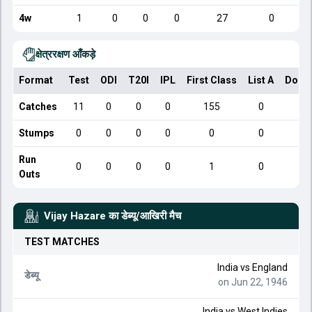
4w
1
0
0
0
27
0
क्षेत्ररक्षण आँकड़े
Format
Test
ODI
T20I
IPL
First Class
List A
Dome
Catches
11
0
0
0
155
0
Stumps
0
0
0
0
0
0
Run
0
0
0
0
1
0
Outs
Vijay Hazare
का डेब्यू/आखिरी मैच
TEST
MATCHES
India
vs
England
डेब्यू
on Jun 22, 1946
India
vs
West Indies