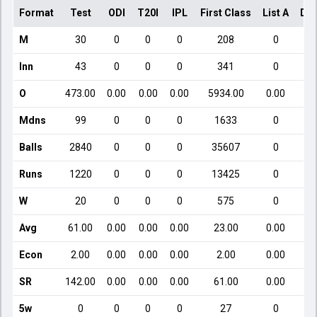
Format
Test
ODI
T20I
IPL
First Class
List A
Dom
M
30
0
0
0
208
0
Inn
43
0
0
0
341
0
O
473.00
0.00
0.00
0.00
5934.00
0.00
Mdns
99
0
0
0
1633
0
Balls
2840
0
0
0
35607
0
Runs
1220
0
0
0
13425
0
W
20
0
0
0
575
0
Avg
61.00
0.00
0.00
0.00
23.00
0.00
Econ
2.00
0.00
0.00
0.00
2.00
0.00
SR
142.00
0.00
0.00
0.00
61.00
0.00
5w
0
0
0
0
27
0