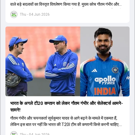
वाले बड़े बदलावों का विस्तृत विश्लेषण किया गया है. मुख्य कोच गौतम गंभीर और
चयनकर्ता अजीत अगरकर 2027 वनडे वर्ल्ड कप और 2028 टी20 वर्ल्ड कप के
Thu - 04 Jun 2026
लिए दीर्घकालिक योजना बना रहे हैं. चर्चा के अनुसार, सूर्यकुमार यादव के स्थान पर
श्रेयस अय्यर को टी20 टीम का नया कप्तान नियुक्त किया जा सकता है, जबकि
तिलक वर्मा और ईशान किशन उपकप्तानी की रेस में हैं. हार्दिक पंड्या की फिटनेस
चिंताओं के बीच नीतीश कुमार रेड्डी को उनके बैकअप के तौर पर तैयार किया जा
रहा है. वीडियो में वैभव सूर्यवंशी के डेब्यू, अभिषेक शर्मा और संजू सैमसन की ओपनिंग
भूमिका और टेस्ट क्रिकेट के भविष्य पर भी प्रकाश डाला गया है. इसके अतिरिक्त,
ईएसपीएन की 21वीं सदी के टॉप 25 क्रिकेटर्स की सूची, इम्पैक्ट प्लेयर रूल का
ऑलराउंडर्स पर प्रभाव और भारत-अफगानिस्तान टेस्ट मैच जैसे महत्वपूर्ण विषयों
पर तथ्यात्मक जानकारी साझा की गई है.
भारत के अगले टी20 कप्तान को लेकर गौतम गंभीर और सेलेक्टर्स आमने-
सामने!
गौतम गंभीर और चयनकर्ता सूर्यकुमार यादव से आगे बढ़ने के मामले में एकमत हैं,
लेकिन इस बात पर नहीं कि भारत की T20I टीम की कप्तानी किसे करनी चाहिए.
ऐसा लगता है कि गंभीर को नए कप्तान के तौर पर श्रेयस अय्यर को लेकर कुछ
Thu - 04 Jun 2026