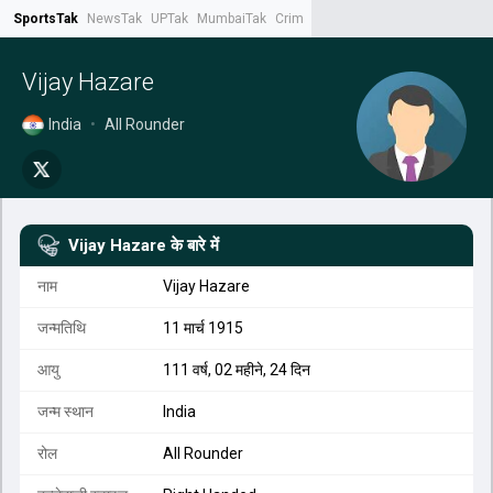
SportsTak
NewsTak
UPTak
MumbaiTak
CrimeTak
Lallantop
AstroTak
Tak.
Vijay Hazare
India
•
All Rounder
Vijay Hazare
के बारे में
नाम
Vijay Hazare
जन्मतिथि
11 मार्च 1915
आयु
111 वर्ष, 02 महीने, 24 दिन
जन्म स्थान
India
रोल
All Rounder