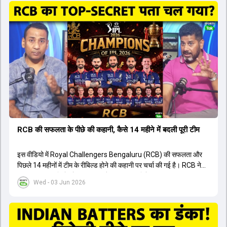
ऑस्ट्रेलियाई कप्तान के अनुसार, शुरुआत में लोगों को इस खिलाड़ी के प्रदर्शन पर
संदेह था, लेकिन अब उसने खुद को एक बेहतरीन बल्लेबाज साबित कर दिया है जो
गेंद को बाउंड्री के काफी पार मारने की क्षमता रखता है। वहीं, इंग्लैंड के पूर्व कप्तान
ने कहा कि टूर्नामेंट जीतने वाली टीम के अलावा इस सीजन की सबसे बड़ी बात इस
युवा खिलाड़ी का प्रदर्शन रहा है, जिसे देखने के लिए स्टेडियम में भारी भीड़ उमड़ती
थी। शानदार प्रदर्शन के बाद इस युवा खिलाड़ी को श्रीलंका में होने वाली
त्रिकोणीय सीरीज के लिए इंडिया ए टीम में भी शामिल कर लिया गया है।
RCB की सफलता के पीछे की कहानी, कैसे 14 महीने में बदली पूरी टीम
इस वीडियो में Royal Challengers Bengaluru (RCB) की सफलता और
पिछले 14 महीनों में टीम के रीबिल्ड होने की कहानी पर चर्चा की गई है। RCB ने
अपनी पुरानी गलतियों को स्वीकार करते हुए एक नया रिसेट बटन दबाया। टीम
Wed - 03 Jun 2026
मैनेजमेंट में Mo Bobat, Andy Flower, Dinesh Karthik और एनालिस्ट
Freddie Wilde ने मिलकर ऑक्शन की बेहतरीन रणनीति बनाई। इसी रणनीति
के तहत Bhuvneshwar Kumar, Krunal Pandya और Rasikh Salam
जैसे भारतीय खिलाड़ियों को टीम में शामिल किया गया, जिन्होंने शानदार प्रदर्शन