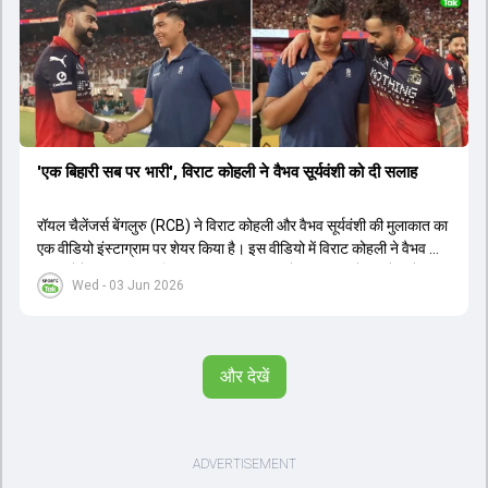
'एक बिहारी सब पर भारी', विराट कोहली ने वैभव सूर्यवंशी को दी सलाह
रॉयल चैलेंजर्स बेंगलुरु (RCB) ने विराट कोहली और वैभव सूर्यवंशी की मुलाकात का
एक वीडियो इंस्टाग्राम पर शेयर किया है। इस वीडियो में विराट कोहली ने वैभव को
सलाह देते हुए कहा, 'एक बिहारी सब पर भारी। बस गेम खत्म।' कोहली ने उन्हें खुद
Wed - 03 Jun 2026
पर विश्वास रखने और नकारात्मक बातों पर ध्यान न देने की सलाह दी। आईपीएल
2026 में वैभव सूर्यवंशी ने 14 मैचों में 776 रन बनाकर ऑरेंज कैप और मोस्ट
वैल्यूएबल प्लेयर का खिताब जीता। अब वैभव इंडिया ए के लिए श्रीलंका में ट्राई
सीरीज खेलेंगे। वहीं, विराट कोहली लंदन रवाना हो गए हैं और अगली वनडे सीरीज में
और देखें
नजर आएंगे।