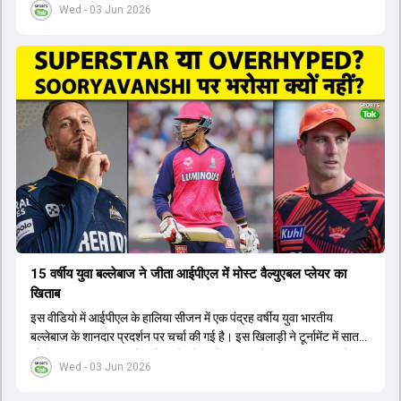
Wed - 03 Jun 2026
लिए नए कप्तान की तलाश जारी है। इस रेस में श्रेयस अय्यर सबसे आगे चल रहे
हैं। उनके अलावा ईशान किशन और तिलक वर्मा भी कप्तानी के दावेदार हैं। अक्षर
पटेल इस रेस में काफी पीछे हैं, जबकि संजू सैमसन और रजत पाटीदार कप्तानी की
दौड़ से बाहर हैं। आगामी सीरीज के लिए वैभव सूर्यवंशी को तीसरे ओपनर के तौर पर
टीम में शामिल किया जाएगा, जबकि अभिषेक शर्मा और संजू सैमसन पहली पसंद
होंगे। इसके अलावा नीतीश रेड्डी को बतौर ऑलराउंडर ज्यादा मौके मिलेंगे। अजीत
अगरकर की अगुवाई वाली चयन समिति और कोच गौतम गंभीर आगामी टी20 वर्ल्ड
कप और 2028 ओलंपिक के लिए लंबी अवधि का विजन लेकर चल रहे हैं।
15 वर्षीय युवा बल्लेबाज ने जीता आईपीएल में मोस्ट वैल्युएबल प्लेयर का
खिताब
इस वीडियो में आईपीएल के हालिया सीजन में एक पंद्रह वर्षीय युवा भारतीय
बल्लेबाज के शानदार प्रदर्शन पर चर्चा की गई है। इस खिलाड़ी ने टूर्नामेंट में सात
सौ छिहत्तर रन बनाकर ऑरेंज कैप और मोस्ट वैल्युएबल प्लेयर का खिताब अपने नाम
Wed - 03 Jun 2026
किया है। वीडियो में बताया गया है कि ऑस्ट्रेलियाई टीम के वर्तमान कप्तान और
इंग्लैंड टीम के पूर्व कप्तान ने इस युवा खिलाड़ी के खेल की सराहना की है।