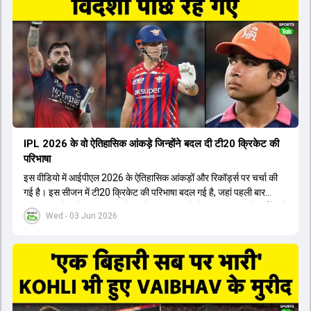
किया। इसके अलावा, Virat Kohli की भूमिका में भी बदलाव देखा गया, जहां वह
अब टीम के युवा खिलाड़ियों के साथ ज्यादा जुड़े हुए नजर आते हैं। कप्तान Rajat
Patidar के नेतृत्व में टीम का कम्युनिकेशन बहुत स्पष्ट रहा है। एनालिस्ट से लेकर
मैनेजमेंट तक, सभी एक ही पेज पर रहते हैं, जिससे मैदान पर कोई कंफ्यूजन नहीं
होता। यही कारण है कि RCB ने लगातार सफलता हासिल की है।
IPL 2026 के वो ऐतिहासिक आंकड़े जिन्होंने बदल दी टी20 क्रिकेट की
परिभाषा
इस वीडियो में आईपीएल 2026 के ऐतिहासिक आंकड़ों और रिकॉर्ड्स पर चर्चा की
गई है। इस सीजन में टी20 क्रिकेट की परिभाषा बदल गई है, जहां पहली बार
भारतीय बल्लेबाजों का स्ट्राइक रेट विदेशी खिलाड़ियों से ज्यादा रहा। पूरे टूर्नामेंट में
Wed - 03 Jun 2026
1426 छक्के लगे और 65 बार टीमों ने 200 से ज्यादा का स्कोर बनाया, जो एक
नया रिकॉर्ड है। एक युवा बल्लेबाज ने सबसे ज्यादा रन, छक्के और बेहतरीन
स्ट्राइक रेट के साथ मोस्ट वैल्युएबल प्लेयर का खिताब जीता। इसके अलावा पंजाब
और बेंगलुरु के प्रदर्शन के साथ-साथ लक्ष्य का पीछा करने वाली टीमों की सफलता
के आंकड़ों का भी विश्लेषण किया गया है।