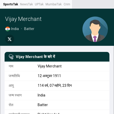
SportsTak
NewsTak
UPTak
MumbaiTak
CrimeTak
Lallantop
AstroTak
Tak.
Vijay Merchant
India
•
Batter
Vijay Merchant
के बारे में
नाम
Vijay Merchant
जन्मतिथि
12 अक्टूबर 1911
आयु
114 वर्ष, 07 महीने, 23 दिन
जन्म स्थान
India
रोल
Batter