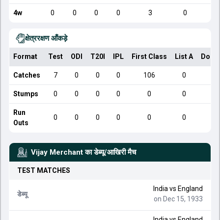
4w
0
0
0
0
3
0
क्षेत्ररक्षण आँकड़े
Format
Test
ODI
T20I
IPL
First Class
List A
Dome
Catches
7
0
0
0
106
0
Stumps
0
0
0
0
0
0
Run
0
0
0
0
0
0
Outs
Vijay Merchant
का डेब्यू/आखिरी मैच
TEST
MATCHES
India
vs
England
डेब्यू
on Dec 15, 1933
India
vs
England