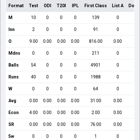
Format
Test
ODI
T20I
IPL
First Class
List A
Dome
M
10
0
0
0
139
0
Inn
2
0
0
0
91
0
O
9.00
0.00
0.00
0.00
816.00
0.00
Mdns
0
0
0
0
211
0
Balls
54
0
0
0
4901
0
Runs
40
0
0
0
1988
0
W
0
0
0
0
64
0
Avg
0.00
0.00
0.00
0.00
31.00
0.00
Econ
4.00
0.00
0.00
0.00
2.00
0.00
SR
0.00
0.00
0.00
0.00
76.00
0.00
5w
0
0
0
0
1
0