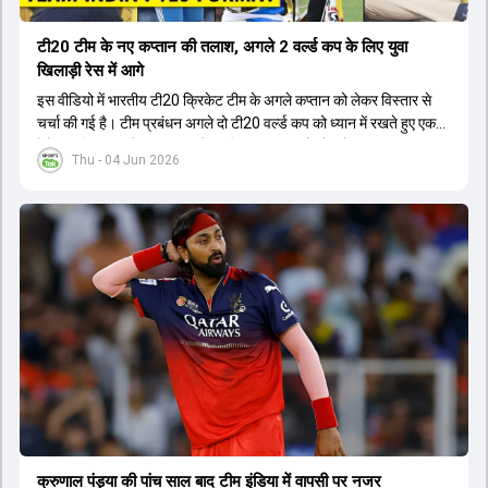
टी20 टीम के नए कप्तान की तलाश, अगले 2 वर्ल्ड कप के लिए युवा
खिलाड़ी रेस में आगे
इस वीडियो में भारतीय टी20 क्रिकेट टीम के अगले कप्तान को लेकर विस्तार से
चर्चा की गई है। टीम प्रबंधन अगले दो टी20 वर्ल्ड कप को ध्यान में रखते हुए एक
ऐसे युवा खिलाड़ी को कप्तान बनाने पर विचार कर रहा है जो लंबे समय तक टीम का
Thu - 04 Jun 2026
नेतृत्व कर सके। चर्चा में बताया गया है कि टी20 टीम को टेस्ट और वनडे टीम से
अलग रखा गया है। कप्तानी की रेस में कुछ ऐसे युवा खिलाड़ी शामिल हैं जिनके पास
घरेलू क्रिकेट में कप्तानी का अनुभव है, जबकि कुछ ऐसे भी हैं जिनके पास अनुभव
नहीं है लेकिन उम्र उनके पक्ष में है। दूसरी ओर, कई दिग्गज और अनुभवी खिलाड़ी
इस कप्तानी की दौड़ से बाहर बताए जा रहे हैं। विकेटकीपर की भूमिका को लेकर भी
स्पष्टता दी गई है कि टी20 में ओपनिंग करने वाले विकेटकीपर को ही प्राथमिकता दी
जाएगी। टीम का मुख्य लक्ष्य एक ऐसा कप्तान चुनना है जो अगले चार से आठ साल
तक टीम की कमान संभाल सके।
क्रुणाल पंड्या की पांच साल बाद टीम इंडिया में वापसी पर नजर