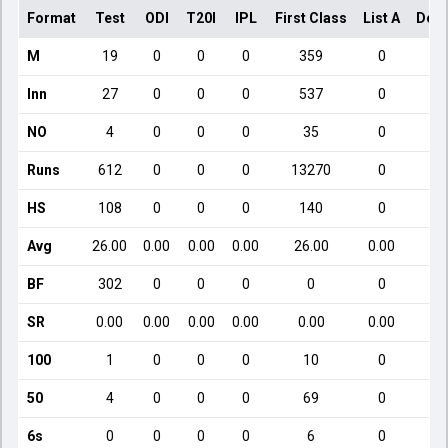
Format
Test
ODI
T20I
IPL
First Class
List A
Dome
M
19
0
0
0
359
0
Inn
27
0
0
0
537
0
NO
4
0
0
0
35
0
Runs
612
0
0
0
13270
0
HS
108
0
0
0
140
0
Avg
26.00
0.00
0.00
0.00
26.00
0.00
BF
302
0
0
0
0
0
SR
0.00
0.00
0.00
0.00
0.00
0.00
100
1
0
0
0
10
0
50
4
0
0
0
69
0
6s
0
0
0
0
6
0