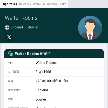
SportsTak
NewsTak
UPTak
MumbaiTak
CrimeTak
Lallantop
AstroTak
Tak.
Walter Robins
England
•
Bowler
Walter Robins
के बारे में
नाम
Walter Robins
जन्मतिथि
3 जून 1906
आयु
120 वर्ष, 00 महीने, 01 दिन
जन्म स्थान
England
रोल
Bowler