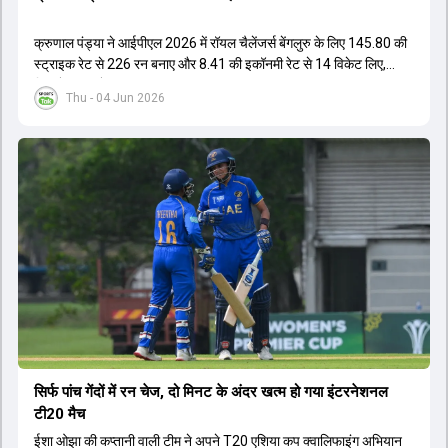
क्रुणाल पंड्या ने आईपीएल 2026 में रॉयल चैलेंजर्स बेंगलुरु के लिए 145.80 की
स्ट्राइक रेट से 226 रन बनाए और 8.41 की इकॉनमी रेट से 14 विकेट लिए,
जिससे RCB ने अपना लगातार दूसरा IPL टाइटल जीता.
Thu - 04 Jun 2026
सिर्फ पांच गेंदों में रन चेज, दो मिनट के अंदर खत्म हो गया इंटरनेशनल
टी20 मैच
ईशा ओझा की कप्तानी वाली टीम ने अपने T20 एशिया कप क्वालिफाइंग अभियान